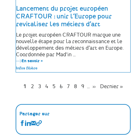
Lancement du projet européen
CRAFTOUR : unir l’Europe pour
revitaliser les métiers d’art
Le projet européen CRAFTOUR marque une
nouvelle étape pour la reconnaissance et le
développement des métiers d’art en Europe.
Coordonnée par Mad'in …
En savoir +
sur
Lancement
Infos filière
du
projet
européen
CRAFTOUR
Page
1
Page
2
Page
3
Page
4
Page
5
Page
6
Page
7
Page
8
Page
9
…
Page
››
Dernière
Dernier »
:
Pagination
suivante
page
unir
l’Europe
pour
revitaliser
les
Partager sur
métiers
d’art
Partager
Partager
Partager
Copier
Actualités
Actualités
Actualités
le
sur
sur
par
lien