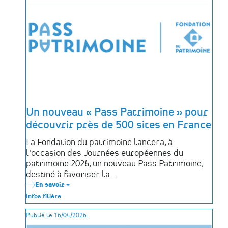
leur
dialogue
autour
des
mémoires
afro-
atlantiques
avec
le
projet
PANO
DA
COSTA
#2
Un nouveau « Pass Patrimoine » pour
découvrir près de 500 sites en France
La Fondation du patrimoine lancera, à
l'occasion des Journées européennes du
patrimoine 2026, un nouveau Pass Patrimoine,
destiné à favoriser la …
En savoir +
sur
Un
Infos filière
nouveau
«
Publié le 16/04/2026.
Pass
Patrimoine