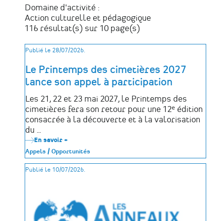
Domaine d'activité :
Action culturelle et pédagogique
116 résultat(s) sur 10 page(s)
Publié le 28/07/2026.
Le Printemps des cimetières 2027
lance son appel à participation
Les 21, 22 et 23 mai 2027, le Printemps des
cimetières fera son retour pour une 12ᵉ édition
consacrée à la découverte et à la valorisation
du …
En savoir +
sur
Le
Appels / Opportunités
Printemps
des
Publié le 10/07/2026.
cimetières
2027
lance
son
appel
à
participation