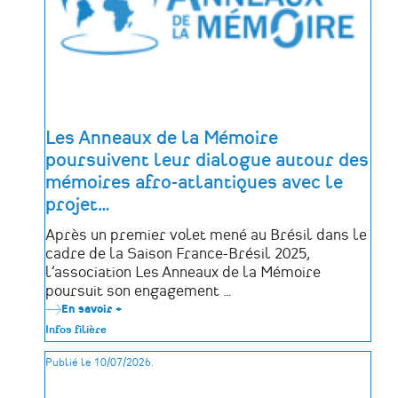
Les Anneaux de la Mémoire
poursuivent leur dialogue autour des
mémoires afro-atlantiques avec le
projet
…
Après un premier volet mené au Brésil dans le
cadre de la Saison France-Brésil 2025,
l’association Les Anneaux de la Mémoire
poursuit son engagement …
En savoir +
sur
Les
Infos filière
Anneaux
de
Publié le 10/07/2026.
la
Mémoire
poursuivent