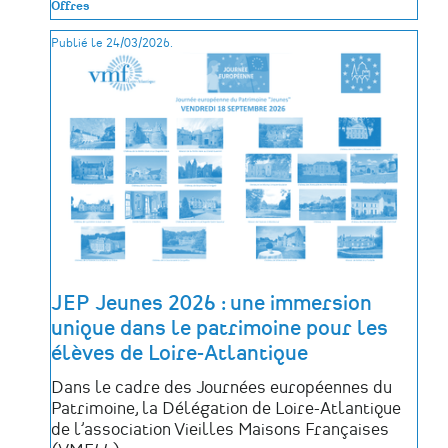
Offres
Ville
de
Publié le 24/03/2026.
Couëron
recrute
un·e
médiateur·trice
du
patrimoine
JEP Jeunes 2026 : une immersion
unique dans le patrimoine pour les
élèves de Loire-Atlantique
Dans le cadre des Journées européennes du
Patrimoine, la Délégation de Loire-Atlantique
de l’association Vieilles Maisons Françaises