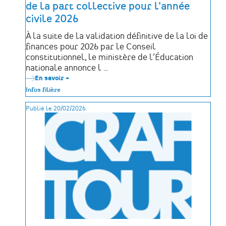
de la part collective pour l'année
civile 2026
À la suite de la validation définitive de la loi de
finances pour 2026 par le Conseil
constitutionnel, le ministère de l’Éducation
nationale annonce l …
En savoir +
sur
Pass
Infos filière
Culture
:
Publié le 20/02/2026.
ouverture
des
crédits
de
la
part
collective
pour
l'année
civile
2026