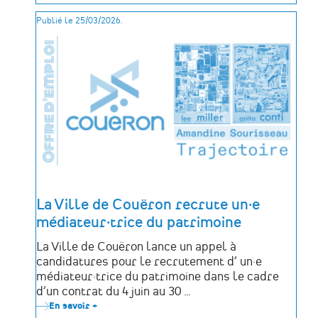
de
Publié le 25/03/2026.
la
résilience
(JNR)
-
Appel
à
projets
2026
La Ville de Couëron recrute un·e
médiateur·trice du patrimoine
La Ville de Couëron lance un appel à
candidatures pour le recrutement d’ un·e
médiateur·trice du patrimoine dans le cadre
d’un contrat du 4 juin au 30 …
En savoir +
sur
La