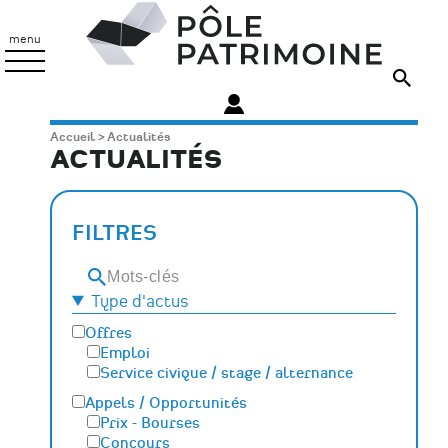
Aller
Pôle
au
Patrimoine
menu
contenu
principal
Fil
Accueil
Actualités
ACTUALITÉS
d'Ariane
FILTRES
Mots-
clés
Type d'actus
Offres
Emploi
Service civique / stage / alternance
Appels / Opportunités
Prix - Bourses
Concours