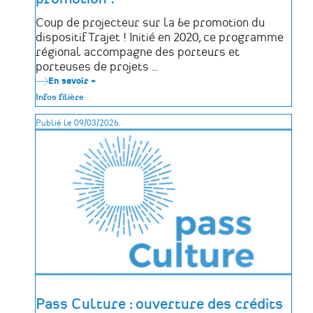
Coup de projecteur sur la 6e promotion du
dispositif Trajet ! Initié en 2020, ce programme
régional accompagne des porteurs et
porteuses de projets …
En savoir +
sur
Trajet
Infos filière
#6
:
Publié le 09/03/2026.
coup
de
projecteur
sur
les
projets
patrimoine
de
la
nouvelle
promotion
!
Pass Culture : ouverture des crédits