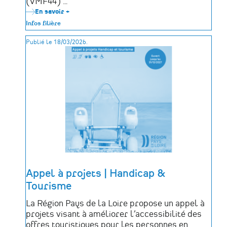
(VMF44) …
En savoir +
sur
JEP
Infos filière
Jeunes
2026
Publié le 18/03/2026.
:
une
immersion
unique
dans
le
patrimoine
pour
les
élèves
de
Loire-
Atlantique
Appel à projets | Handicap &
Tourisme
La Région Pays de la Loire propose un appel à
projets visant à améliorer l’accessibilité des
offres touristiques pour les personnes en