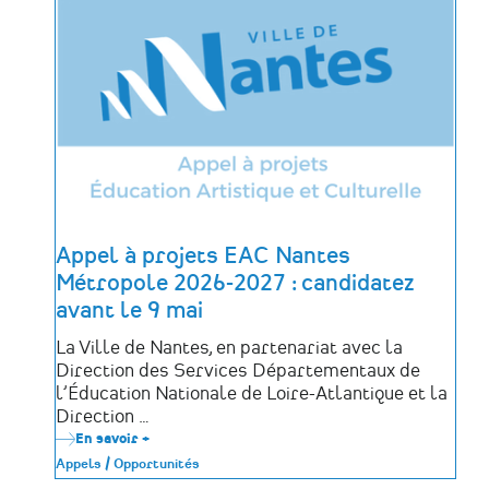
»
pour
découvrir
près
de
500
sites
en
France
Appel à projets EAC Nantes
Métropole 2026-2027 : candidatez
avant le 9 mai
La Ville de Nantes, en partenariat avec la
Direction des Services Départementaux de
l’Éducation Nationale de Loire-Atlantique et la
Direction …
En savoir +
sur
Appel
Appels / Opportunités
à
projets