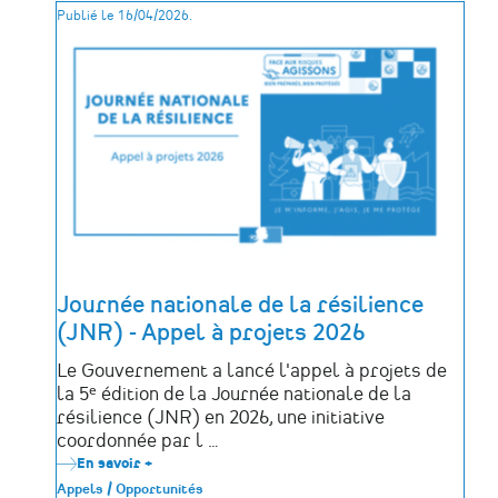
Publié le 16/04/2026.
EAC
Nantes
Métropole
2026-
2027
:
candidatez
avant
le
9
mai
Journée nationale de la résilience
(JNR) - Appel à projets 2026
Le Gouvernement a lancé l'appel à projets de
la 5ᵉ édition de la Journée nationale de la
résilience (JNR) en 2026, une initiative
coordonnée par l …
En savoir +
sur
Journée
Appels / Opportunités
nationale