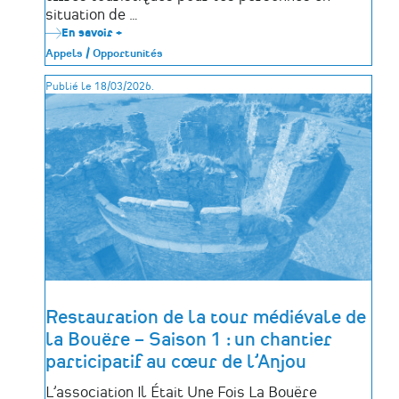
situation de …
En savoir +
sur
Appel
Appels / Opportunités
à
projets
Publié le 18/03/2026.
|
Handicap
&
Tourisme
Restauration de la tour médiévale de
la Bouëre – Saison 1 : un chantier
participatif au cœur de l’Anjou
L’association Il Était Une Fois La Bouëre