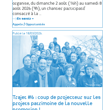
organise, du dimanche 2 août (16h) au samedi 8
août 2026 (9h), un chantier participatif
consacré à la …
En savoir +
sur
Restauration
Appels / Opportunités
de
la
Publié le 18/03/2026.
tour
médiévale
de
la
Bouëre
–
Saison
1
:
un
chantier
participatif
au
cœur
de
l’Anjou
Trajet #6 : coup de projecteur sur les
projets patrimoine de la nouvelle
promotion !