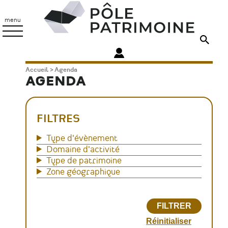
Aller
Pôle
au
Patrimoine
menu
contenu
principal
Fil
Accueil
Agenda
AGENDA
d'Ariane
FILTRES
Type d'évènement
Domaine d'activité
Type de patrimoine
Zone géographique