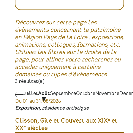
Découvrez sur cette page les
évènements concernant le patrimoine
en Région Pays de la Loire : expositions,
animations, colloques, formations, etc.
Utilisez les filtres sur la droite de la
page, pour affiner votre rechercher ou
accéder uniquement à certains
domaines ou types d'évènements.
3 résultat(s)
Juillet
Juillet
Août
Septembre
Octobre
Novembre
Déce
Pagination
Du 01 au 31/08/2026
Exposition, résidence artistique
Clisson, Gîte et Couvert aux XIXᵉ et
XXᵉ siècles