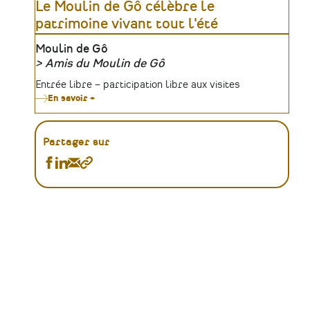
Le Moulin de Gô célèbre le
à
Combrée
patrimoine vivant tout l'été
Lieu
Moulin de Gô
Amis du Moulin de Gô
Organisateur
Tarifs
Entrée libre – participation libre aux visites
En savoir +
sur
Le
Moulin
de
Gô
Partager sur
célèbre
le
Partager
Partager
Partager
Copier
patrimoine
Agenda
Agenda
Agenda
le
vivant
sur
sur
par
lien
tout
l'été
Facebook
Linkedin
Email