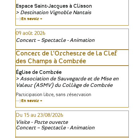
Lieu
Espace Saint-Jacques à Clisson
Destination Vignoble Nantais
Organisateur
En savoir +
sur
Clisson,
Gîte
09 août 2026
et
Couvert
Concert – Spectacle - Animation
aux
XIXᵉ
et
Concert de l'Orchestre de la Clef
XXᵉ
des Champs à Combrée
siècles
Lieu
Église de Combrée
Association de Sauvegarde et de Mise en
Organisateur
Valeur (ASMV) du Collège de Combrée
Tarifs
Participation libre, sans réservation
En savoir +
sur
Concert
de
Du 15 au 23/08/2026
l'Orchestre
de
Visite - Porte ouverte
la
Concert – Spectacle - Animation
Clef
des
Champs