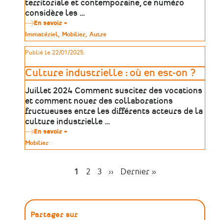
territoriale et contemporaine, ce numéro
»
considère les …
En savoir +
sur
Art
Type
Immatériel
Mobilier
Autre
contemporain
de
et
patrimoine
Publié le 22/01/2025.
artisanat
Culture industrielle : où en est-on ?
Juillet 2024 Comment susciter des vocations
et comment nouer des collaborations
fructueuses entre les différents acteurs de la
culture industrielle …
En savoir +
sur
Culture
Type
Mobilier
industrielle
de
:
patrimoine
où
en
Page
1
Page
2
Page
3
Page
››
Dernière
Dernier »
est-
Pagination
suivante
page
on
?
Partager sur