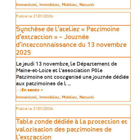
Synthèse
Type
Immatériel
Immobilier
Mobilier
Naturel
de
de
l'atelier
patrimoine
Publié le 21/01/2026.
«
Problématique
et
Synthèse de l’atelier « Patrimoine
enjeux
du
d’extraction » – Journée
patrimoine
d’interconnaissance du 13 novembre
mayennais
»
2025
Le jeudi 13 novembre, le Département de
Maine-et-Loire et l'association Pôle
Patrimoine ont coorganisé une journée dédiée
aux patrimoines de l …
En savoir +
sur
Synthèse
Type
Immatériel
Immobilier
Mobilier
Naturel
de
de
l’atelier
patrimoine
Publié le 21/01/2026.
«
Patrimoine
d’extraction
Table ronde dédiée à la protection et
»
–
valorisation des patrimoines de
Journée
l’extraction
d’interconnaissance