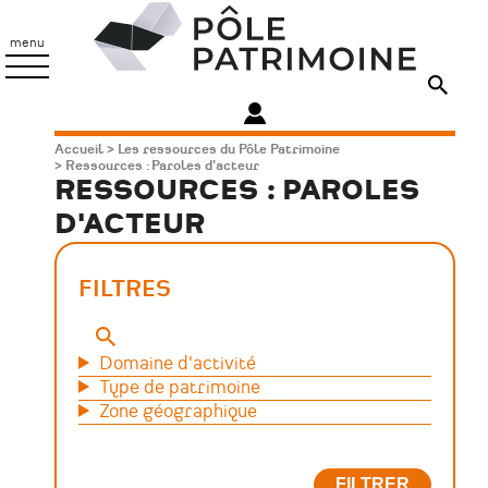
Aller
Pôle
au
Patrimoine
menu
contenu
principal
Fil
Accueil
Les ressources du Pôle Patrimoine
Ressources : Paroles d'acteur
d'Ariane
RESSOURCES : PAROLES
D'ACTEUR
FILTRES
Mots-
clés
Domaine d'activité
Type de patrimoine
Zone géographique