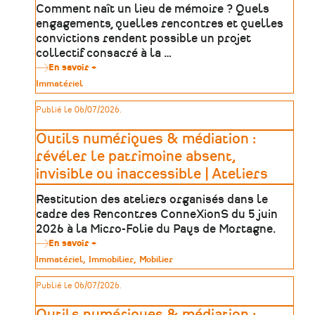
Comment naît un lieu de mémoire ? Quels
engagements, quelles rencontres et quelles
convictions rendent possible un projet
collectif consacré à la …
En savoir +
sur
Transmettre
Type
Immatériel
pour
de
demain
patrimoine
Publié le 06/07/2026.
:
un
ouvrage
Outils numériques & médiation :
sur
la
révéler le patrimoine absent,
naissance
invisible ou inaccessible | Ateliers
de
La
Vigie
Restitution des ateliers organisés dans le
–
cadre des Rencontres ConneXionS du 5 juin
Mémorial
des
2026 à la Micro-Folie du Pays de Mortagne.
Déportés
En savoir +
sur
de
Outils
la
Type
Immatériel
Immobilier
Mobilier
numériques
Mayenne
de
&
patrimoine
Publié le 06/07/2026.
médiation
:
révéler
Outils numériques & médiation :