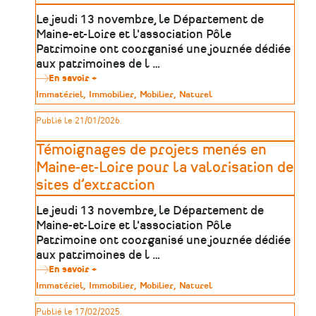
du
13
Le jeudi 13 novembre, le Département de
novembre
Maine-et-Loire et l'association Pôle
2025
Patrimoine ont coorganisé une journée dédiée
aux patrimoines de l …
En savoir +
sur
Table
Type
Immatériel
Immobilier
Mobilier
Naturel
ronde
de
dédiée
patrimoine
Publié le 21/01/2026.
à
la
protection
Témoignages de projets menés en
et
valorisation
Maine-et-Loire pour la valorisation de
des
sites d’extraction
patrimoines
de
l’extraction
Le jeudi 13 novembre, le Département de
Maine-et-Loire et l'association Pôle
Patrimoine ont coorganisé une journée dédiée
aux patrimoines de l …
En savoir +
sur
Témoignages
Type
Immatériel
Immobilier
Mobilier
Naturel
de
de
projets
patrimoine
Publié le 17/02/2025.
menés