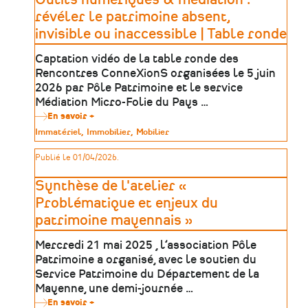
le
patrimoine
révéler le patrimoine absent,
absent,
invisible ou inaccessible | Table ronde
invisible
ou
inaccessible
Captation vidéo de la table ronde des
|
Rencontres ConneXionS organisées le 5 juin
Ateliers
2026 par Pôle Patrimoine et le service
Médiation Micro-Folie du Pays …
En savoir +
sur
Outils
Type
Immatériel
Immobilier
Mobilier
numériques
de
&
patrimoine
Publié le 01/04/2026.
médiation
:
révéler
Synthèse de l'atelier «
le
patrimoine
Problématique et enjeux du
absent,
patrimoine mayennais »
invisible
ou
inaccessible
Mercredi 21 mai 2025 , l’association Pôle
|
Patrimoine a organisé, avec le soutien du
Table
ronde
Service Patrimoine du Département de la
Mayenne, une demi-journée …
En savoir +
sur