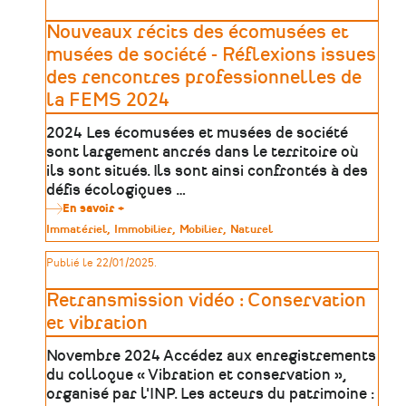
en
Maine-
Nouveaux récits des écomusées et
et-
Loire
musées de société - Réflexions issues
pour
des rencontres professionnelles de
la
valorisation
la FEMS 2024
de
sites
2024 Les écomusées et musées de société
d’extraction
sont largement ancrés dans le territoire où
ils sont situés. Ils sont ainsi confrontés à des
défis écologiques …
En savoir +
sur
Nouveaux
Type
Immatériel
Immobilier
Mobilier
Naturel
récits
de
des
patrimoine
Publié le 22/01/2025.
écomusées
et
musées
Retransmission vidéo : Conservation
de
société
et vibration
-
Réflexions
Novembre 2024 Accédez aux enregistrements
issues
des
du colloque « Vibration et conservation »,
rencontres
organisé par l'INP. Les acteurs du patrimoine :
professionnelles