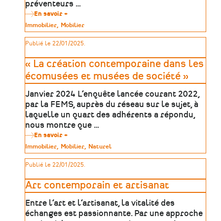
préventeurs …
de
la
En savoir +
sur
FEMS
Retransmission
Type
Immobilier
Mobilier
2024
vidéo
de
:
patrimoine
Publié le 22/01/2025.
Conservation
et
vibration
« La création contemporaine dans les
écomusées et musées de société »
Janvier 2024 L’enquête lancée courant 2022,
par la FEMS, auprès du réseau sur le sujet, à
laquelle un quart des adhérents a répondu,
nous montre que …
En savoir +
sur
«
Type
Immobilier
Mobilier
Naturel
La
de
création
patrimoine
Publié le 22/01/2025.
contemporaine
dans
les
Art contemporain et artisanat
écomusées
et
Entre l’art et l’artisanat, la vitalité des
musées
de
échanges est passionnante. Par une approche
société