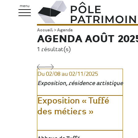
Aller
Pôle
menu
au
Patrimoine
contenu
Accueil
Agenda
Fil
principal
AGENDA AOÛT 202
d'Ariane
1 résultat(s)
Pagination
Du 02/08 au 02/11/2025
Exposition, résidence artistique
Exposition « Tuffé
des métiers »