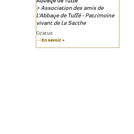
Lieu
Abbaye de Tuffé
Association des amis de
Organisateur
l'Abbaye de Tuffé - Patrimoine
vivant de la Sarthe
Tarifs
Gratuit
En savoir +
sur
Exposition
«
Tuffé
des
métiers
»