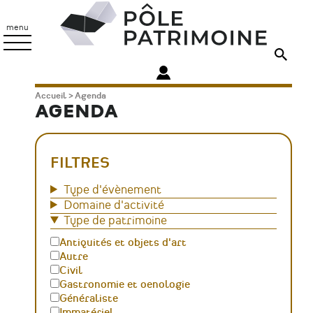
Aller
Pôle
au
Patrimoine
menu
contenu
principal
Fil
Accueil
Agenda
AGENDA
d'Ariane
FILTRES
Type d'évènement
Domaine d'activité
Type de patrimoine
Antiquités et objets d'art
Autre
Civil
Gastronomie et oenologie
Généraliste
Immatériel