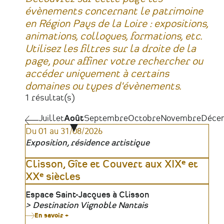
évènements concernant le patrimoine
en Région Pays de la Loire : expositions,
animations, colloques, formations, etc.
Utilisez les filtres sur la droite de la
page, pour affiner votre rechercher ou
accéder uniquement à certains
domaines ou types d'évènements.
1 résultat(s)
Juillet
Juillet
Août
Septembre
Octobre
Novembre
Déce
Pagination
Du 01 au 31/08/2026
Exposition, résidence artistique
Clisson, Gîte et Couvert aux XIXᵉ et
XXᵉ siècles
Lieu
Espace Saint-Jacques à Clisson
Destination Vignoble Nantais
Organisateur
En savoir +
sur
Clisson,