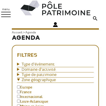
Aller
Pôle
au
Patrimoine
menu
contenu
principal
Fil
Accueil
Agenda
AGENDA
d'Ariane
FILTRES
Type d'évènement
Domaine d'activité
Type de patrimoine
Zone géographique
Europe
France
International
Loire-Atlantique