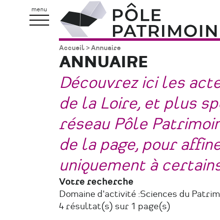
Aller
Pôle
menu
au
Patrimoine
contenu
Accueil
Annuaire
Fil
principal
ANNUAIRE
d'Ariane
Découvrez ici les act
de la Loire, et plus 
réseau Pôle Patrimoine
de la page, pour affi
uniquement à certain
Votre recherche
Domaine d'activité :
Sciences du Patri
4 résultat(s) sur 1 page(s)