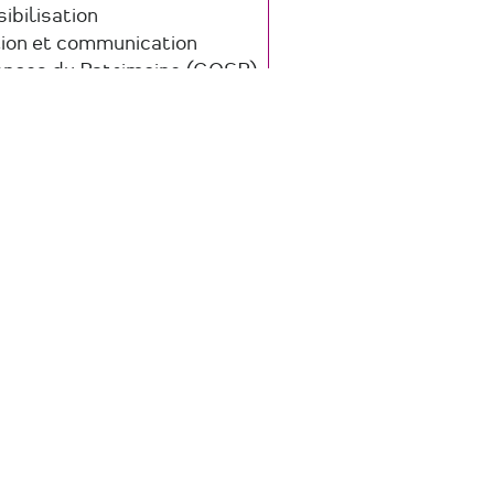
ibilisation
tion et communication
ences du Patrimoine (GOSP)
hives / Documentation
servation du patrimoine et
héologie
ations Publiques (médiation
urelle et valorisation)
 savoir +
sur
Service
Conservation
-
Grand
Patrimoine
de
Loire
Atlantique