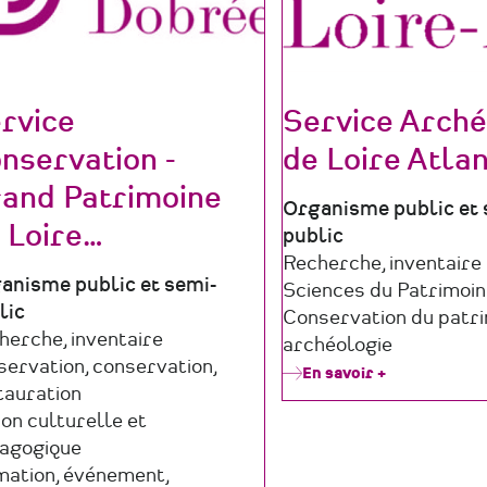
rvice
Service Arché
nservation -
de Loire Atla
and Patrimoine
Type
Organisme public et 
 Loire
…
de
public
structure
Domaine
Recherche, inventaire
e
anisme public et semi-
d'activité
Sciences du Patrimoi
lic
Conservation du patri
ucture
maine
herche, inventaire
archéologie
ctivité
servation, conservation,
En savoir +
sur
tauration
Service
Archéologie
ion culturelle et
de
agogique
Loire
mation, événement,
Atlantique