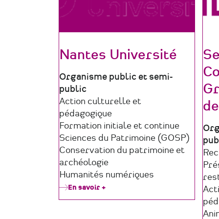
Nantes Université
Se
Co
Type
Organisme public et semi-
Gr
de
public
structure
Domaine
Action culturelle et
de
d'activité
pédagogique
Formation initiale et continue
Typ
Org
Sciences du Patrimoine (GOSP)
de
pub
Conservation du patrimoine et
str
Do
Rec
archéologie
d'a
Pré
Humanités numériques
res
En savoir +
sur
Act
Nantes
péd
Université
Ani