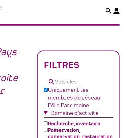
e
Pays
FILTRES
roite
Mots-
r
Uniquement les
clés
membres du réseau
Pôle Patrimoine
Domaine d'activité
Recherche, inventaire
Préservation,
conservation, restauration