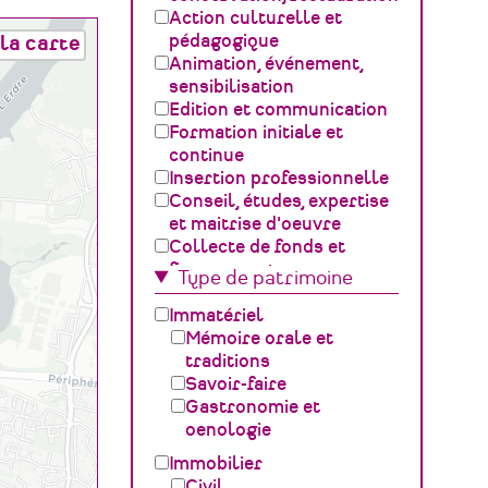
Action culturelle et
pédagogique
la carte
Animation, événement,
sensibilisation
Edition et communication
Formation initiale et
continue
Insertion professionnelle
Conseil, études, expertise
et maitrise d'oeuvre
Collecte de fonds et
financement
Type de patrimoine
Gestion, développement,
ingénierie culturelle
Immatériel
Fédération – Syndicat
Mémoire orale et
professionnel
traditions
Sciences du Patrimoine
Savoir-faire
(GOSP)
Gastronomie et
Archives /
oenologie
Documentation
Immobilier
Conservation du
Civil