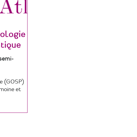
ologie
ntique
semi-
ne (GOSP)
moine et