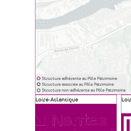
Structure adhérente au Pôle Patrimoine
Structure associée au Pôle Patrimoine
Structure non-adhérente au Pôle Patrimoine
Zone
Loire-Atlantique
Zon
Loi
géographique
géo