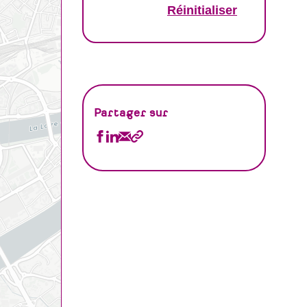
Partager sur
Partager
Partager
Partager
Copier
Annuaire
Annuaire
Annuaire
le
sur
sur
par
lien
Facebook
Linkedin
Email