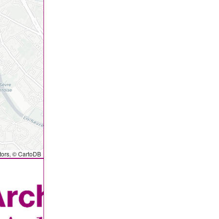
tors, ©
CartoDB