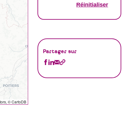
Partager sur
Partager
Partager
Partager
Copier
Annuaire
Annuaire
Annuaire
le
sur
sur
par
lien
Facebook
Linkedin
Email
tors, ©
CartoDB