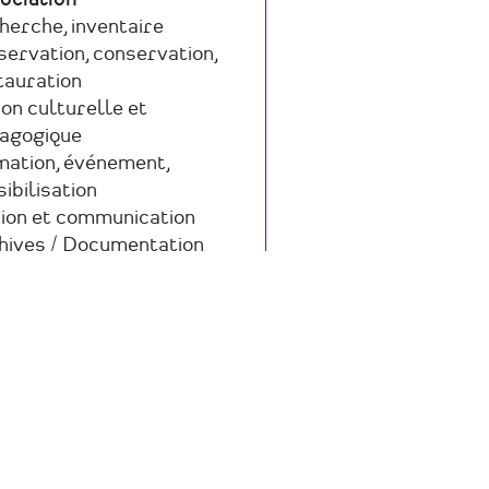
e
ociation
maine
herche, inventaire
ucture
ctivité
servation, conservation,
tauration
ion culturelle et
agogique
mation, événement,
ibilisation
tion et communication
hives / Documentation
 savoir +
sur
HEULÂ