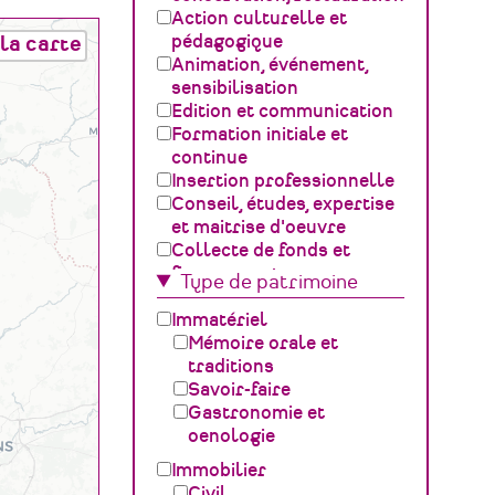
Action culturelle et
pédagogique
la carte
Animation, événement,
sensibilisation
Edition et communication
Formation initiale et
continue
Insertion professionnelle
Conseil, études, expertise
et maitrise d'oeuvre
Collecte de fonds et
financement
Type de patrimoine
Gestion, développement,
ingénierie culturelle
Immatériel
Fédération – Syndicat
Mémoire orale et
professionnel
traditions
Sciences du Patrimoine
Savoir-faire
(GOSP)
Gastronomie et
Archives /
oenologie
Documentation
Immobilier
Conservation du
Civil