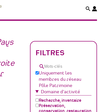
e
Pays
FILTRES
roite
Mots-
r
Uniquement les
clés
membres du réseau
Pôle Patrimoine
Domaine d'activité
Recherche, inventaire
Préservation,
conservation, restauration