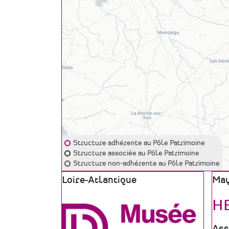
Structure adhérente au Pôle Patrimoine
Structure associée au Pôle Patrimoine
Structure non-adhérente au Pôle Patrimoine
Zone
Loire-Atlantique
Zon
Ma
géographique
géo
H