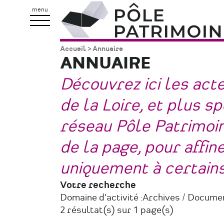
Aller
Pôle
menu
au
Patrimoine
contenu
Accueil
Annuaire
Fil
principal
ANNUAIRE
d'Ariane
Découvrez ici les act
de la Loire, et plus 
réseau Pôle Patrimoine
de la page, pour affi
uniquement à certain
Votre recherche
Domaine d'activité :
Archives / Docume
2 résultat(s) sur 1 page(s)