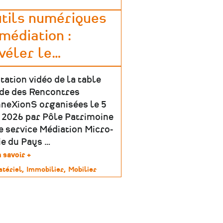
tils numériques
médiation :
véler le
…
tation vidéo de la table
de des Rencontres
neXionS organisées le 5
n 2026 par Pôle Patrimoine
le service Médiation Micro-
ie du Pays …
 savoir +
sur
Outils
tériel
Immobilier
Mobilier
numériques
&
imoine
médiation
:
révéler
le