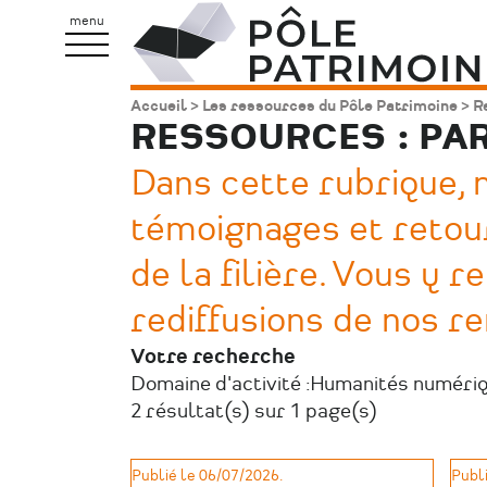
Aller
Pôle
menu
au
Patrimoine
contenu
Accueil
Les ressources du Pôle Patrimoine
Re
Fil
principal
RESSOURCES : PA
d'Ariane
Dans cette rubrique,
témoignages et retou
de la filière. Vous y
rediffusions de nos r
Votre recherche
Domaine d'activité :
Humanités numéri
2 résultat(s) sur 1 page(s)
Publié le 06/07/2026.
Publi