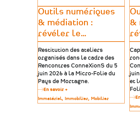
Outils numériques
Ou
& médiation :
& 
révéler le
…
ré
Restitution des ateliers
Cap
organisés dans le cadre des
ron
Rencontres ConneXionS du 5
Con
juin 2026 à la Micro-Folie du
jui
Pays de Mortagne.
et 
Fol
En savoir +
sur
Outils
En
Type
Immatériel
Immobilier
Mobilier
numériques
de
Type
Imma
&
patrimoine
de
médiation
patr
:
révéler
le
patrimoine