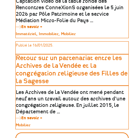
Captation vidéo de la table ronde des
|
Rencontres ConneXionS organisées le 5 juin
Ateliers
2026 par Pôle Patrimoine et le service
Médiation Micro-Folie du Pays …
En savoir +
sur
Outils
Type
Immatériel
Immobilier
Mobilier
numériques
de
&
patrimoine
Publié le 16/01/2025.
médiation
:
révéler
Retour sur un partenariat entre les
le
patrimoine
Archives de la Vendée et la
absent,
congrégation religieuse des Filles de
invisible
ou
la Sagesse
inaccessible
|
Les Archives de la Vendée ont mené pendant
Table
ronde
neuf ans un travail autour des archives d'une
congrégation religieuse. En juillet 2015, le
Département de …
En savoir +
sur
Retour
Type
Mobilier
sur
de
un
patrimoine
partenariat