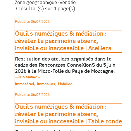
Zone géographique :
Vendée
3 résultat(s) sur 1 page(s)
Publié le 06/07/2026.
Outils numériques & médiation :
révéler le patrimoine absent,
invisible ou inaccessible | Ateliers
Restitution des ateliers organisés dans le
cadre des Rencontres ConneXionS du 5 juin
2026 à la Micro-Folie du Pays de Mortagne.
En savoir +
sur
Outils
Type
Immatériel
Immobilier
Mobilier
numériques
de
&
patrimoine
Publié le 06/07/2026.
médiation
:
révéler
Outils numériques & médiation :
le
patrimoine
révéler le patrimoine absent,
absent,
invisible ou inaccessible | Table ronde
invisible
ou
inaccessible