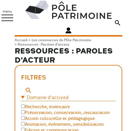
Aller
Pôle
au
Patrimoine
menu
contenu
principal
Fil
Accueil
Les ressources du Pôle Patrimoine
Ressources : Paroles d'acteur
d'Ariane
RESSOURCES : PAROLES
D'ACTEUR
FILTRES
Mots-
clés
Domaine d'activité
Recherche, inventaire
Préservation, conservation, restauration
Action culturelle et pédagogique
Animation, événement, sensibilisation
Edition et communication