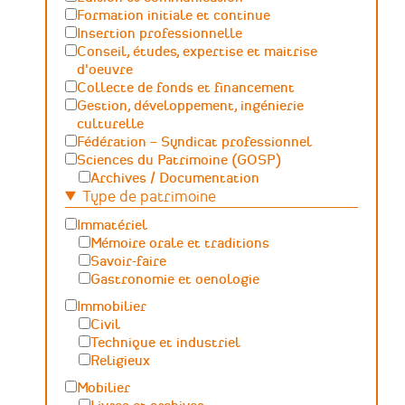
Formation initiale et continue
Insertion professionnelle
Conseil, études, expertise et maitrise
d'oeuvre
Collecte de fonds et financement
Gestion, développement, ingénierie
culturelle
Fédération – Syndicat professionnel
Sciences du Patrimoine (GOSP)
Archives / Documentation
Type de patrimoine
Conservation du patrimoine et
archéologie
Immatériel
Humanités numériques
Mémoire orale et traditions
Relations Publiques (médiation
Savoir-faire
culturelle et valorisation)
Gastronomie et oenologie
Sciences des matériaux et de l'ingénierie
Immobilier
Civil
Technique et industriel
Religieux
Mobilier