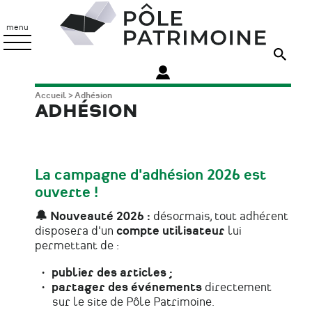
Aller
Pôle
au
Patrimoine
menu
contenu
principal
Fil
Accueil
Adhésion
ADHÉSION
d'Ariane
La
campagne d'adhésion 2026
est
ouverte !
🔔 Nouveauté 2026 :
désormais, tout adhérent
disposera d'un
compte utilisateur
lui
permettant de :
publier des articles ;
partager des événements
directement
sur le site de Pôle Patrimoine.