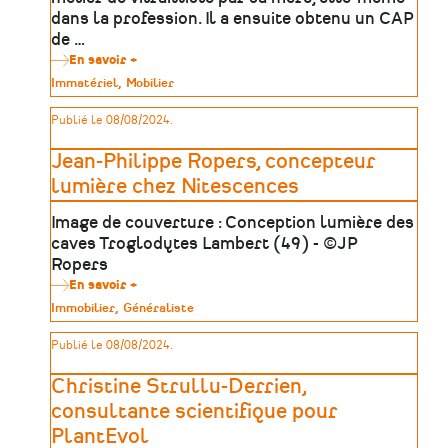
dans la profession. Il a ensuite obtenu un CAP
de …
En savoir +
sur
Bruno
Type
Immatériel
Mobilier
Lecurieux,
de
vitrailliste
patrimoine
Publié le 08/08/2024.
pour
Verre
Curieux
Jean-Philippe Ropers, concepteur
lumière chez Nitescences
Image de couverture : Conception lumière des
caves Troglodytes Lambert (49) - ©JP
Ropers
En savoir +
sur
Jean-
Type
Immobilier
Généraliste
Philippe
de
Ropers,
patrimoine
Publié le 08/08/2024.
concepteur
lumière
chez
Christine Strullu-Derrien,
Nitescences
consultante scientifique pour
PlantEvol