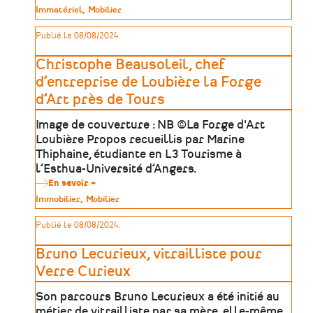
Claire
Type
Immatériel
Mobilier
Masfrand,
de
artisane
patrimoine
Publié le 08/08/2024.
relieuse
à
L’établi
Christophe Beausoleil, chef
du
livre
d’entreprise de Loubière la Forge
d’Art près de Tours
Image de couverture : NB ©La Forge d'Art
Loubière Propos recueillis par Marine
Thiphaine, étudiante en L3 Tourisme à
l’Esthua-Université d’Angers.
En savoir +
sur
Christophe
Type
Immobilier
Mobilier
Beausoleil,
de
chef
patrimoine
Publié le 08/08/2024.
d’entreprise
de
Loubière
Bruno Lecurieux, vitrailliste pour
la
Forge
Verre Curieux
d’Art
près
Son parcours Bruno Lecurieux a été initié au
de
Tours
métier de vitrailliste par sa mère, elle-même