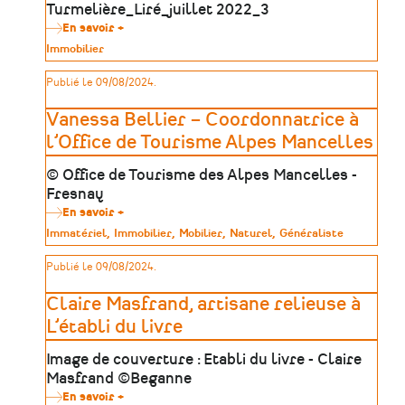
Turmelière_Liré_juillet 2022_3
En savoir +
sur
Célia
Type
Immobilier
Le
de
Blainvaux
patrimoine
Publié le 09/08/2024.
–
Assistante
administrative
Vanessa Bellier – Coordonnatrice à
et
technique
l’Office de Tourisme Alpes Mancelles
chez
C.H.A.M.
© Office de Tourisme des Alpes Mancelles -
Fresnay
En savoir +
sur
Vanessa
Type
Immatériel
Immobilier
Mobilier
Naturel
Généraliste
Bellier
de
–
patrimoine
Publié le 09/08/2024.
Coordonnatrice
à
l’Office
Claire Masfrand, artisane relieuse à
de
Tourisme
L’établi du livre
Alpes
Mancelles
Image de couverture : Etabli du livre - Claire
Masfrand ©Beganne
En savoir +
sur