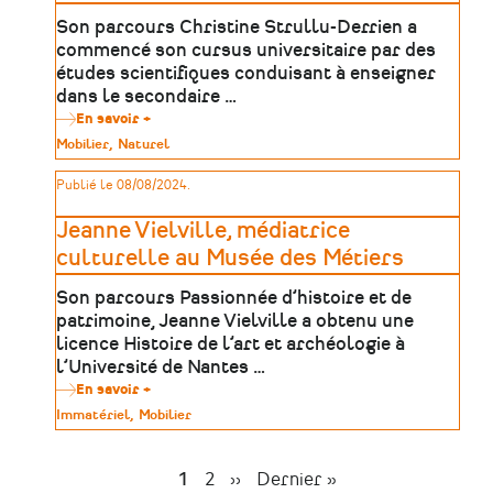
Son parcours Christine Strullu-Derrien a
commencé son cursus universitaire par des
études scientifiques conduisant à enseigner
dans le secondaire …
En savoir +
sur
Christine
Type
Mobilier
Naturel
Strullu-
de
Derrien,
patrimoine
Publié le 08/08/2024.
consultante
scientifique
pour
Jeanne Vielville, médiatrice
PlantEvol
culturelle au Musée des Métiers
Son parcours Passionnée d’histoire et de
patrimoine, Jeanne Vielville a obtenu une
licence Histoire de l’art et archéologie à
l’Université de Nantes …
En savoir +
sur
Jeanne
Type
Immatériel
Mobilier
Vielville,
de
médiatrice
patrimoine
culturelle
au
Page
1
Page
2
Page
››
Dernière
Dernier »
Musée