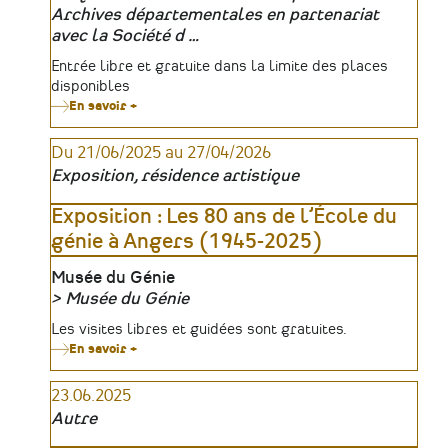
Organisateur
Archives départementales en partenariat
avec la Société d …
Tarifs
Entrée libre et gratuite dans la limite des places
disponibles
En savoir +
sur
Véronique
Bignon,
Du 21/06/2025 au 27/04/2026
«
Achepter
Exposition, résidence artistique
la
vie
»
Exposition : Les 80 ans de l’École du
dans
génie à Angers (1945-2025)
des
campagnes
du
Lieu
Musée du Génie
Bas-
Musée du Génie
Maine
Organisateur
Tarifs
Les visites libres et guidées sont gratuites.
En savoir +
sur
Exposition
:
23.06.2025
Les
80
Autre
ans
de