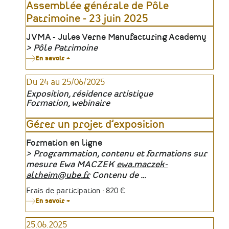
l’École
Assemblée générale de Pôle
du
Patrimoine - 23 juin 2025
génie
à
Angers
Lieu
JVMA - Jules Verne Manufacturing Academy
(1945-
Pôle Patrimoine
2025)
Organisateur
En savoir +
sur
Assemblée
générale
Du 24 au 25/06/2025
de
Pôle
Exposition, résidence artistique
Patrimoine
Formation, webinaire
-
23
juin
Gérer un projet d’exposition
2025
Lieu
Formation en ligne
Programmation, contenu et formations sur
Organisateur
mesure Ewa MACZEK
ewa.maczek-
altheim@ube.fr
Contenu de …
Tarifs
Frais de participation : 820 €
En savoir +
sur
Gérer
un
25.06.2025
projet