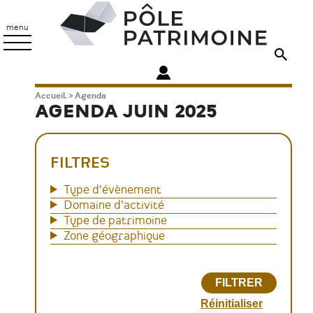
Aller
Pôle
au
Patrimoine
menu
contenu
principal
Fil
Accueil
Agenda
AGENDA JUIN 2025
d'Ariane
FILTRES
Type d'évènement
Domaine d'activité
Type de patrimoine
Zone géographique