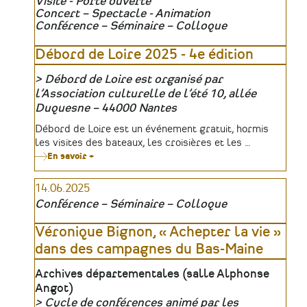
Visite - Porte ouverte
Entreprise
Concert – Spectacle - Animation
du
patrimoine
Conférence – Séminaire – Colloque
vivant
»
Débord de Loire 2025 - 4e édition
Débord de Loire est organisé par
Organisateur
l’Association culturelle de l’été 10, allée
Duquesne – 44000 Nantes
Tarifs
Débord de Loire est un événement gratuit, hormis
les visites des bateaux, les croisières et les …
En savoir +
sur
Débord
de
14.06.2025
Loire
2025
Conférence – Séminaire – Colloque
-
4e
édition
Véronique Bignon, « Achepter la vie »
dans des campagnes du Bas-Maine
Lieu
Archives départementales (salle Alphonse
Angot)
Cycle de conférences animé par les