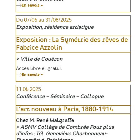
En savoir +
sur
Conférence
:
Du 07/06 au 31/08/2025
Parler
de
Exposition, résidence artistique
Femmes
«
Inconnues
Exposition : La Symétrie des rêves de
»
Fabrice Azzolin
Ville de Couëron
Organisateur
Tarifs
Accès libre et gratuit
En savoir +
sur
Exposition
:
11.06.2025
La
Symétrie
Conférence – Séminaire – Colloque
des
rêves
de
L’art nouveau à Paris, 1880-1914
Fabrice
Azzolin
Lieu
Chez M. René Walgraffe
ASMV Collège de Combrée Pour plus
Organisateur
d’infos : Tél. Geneviève Charbonneau-