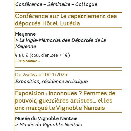
d’exposition
Conférence – Séminaire – Colloque
Conférence sur le rapatriement des
déportés Hôtel Lutétia
Lieu
Mayenne
La Vigie-Mémorial des Déportés de la
Organisateur
Mayenne
Tarifs
4 à 6 € (coût d'entrée + 1€)
En savoir +
sur
Conférence
sur
Du 26/06 au 10/11/2025
le
rapatriement
Exposition, résidence artistique
des
déportés
Hôtel
Exposition : Inconnues ? Femmes de
Lutétia
pouvoir, guerrières artistes… elles
ont marqué le Vignoble Nantais
Lieu
Musée du Vignoble Nantais
Musée du Vignoble Nantais