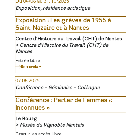
Du 04/06 au 31/10/2025
«
Le
Exposition, résidence artistique
couvent
des
Cordeliers
Exposition : Les grèves de 1955 à
de
Saint-Nazaire et à Nantes
Nantes,
un
couvent
Lieu
Centre d'Histoire du Travail (CHT) de Nantes
ouvert
Centre d'Histoire du Travail (CHT) de
sur
la
Organisateur
Nantes
Cité
»
Tarifs
Entrée libre
par
En savoir +
sur
Nantes
Exposition
Renaissance
:
07.06.2025
Les
grèves
Conférence – Séminaire – Colloque
de
1955
à
Conférence : Parler de Femmes «
Saint-
Inconnues »
Nazaire
et
à
Lieu
Le Bourg
Nantes
Musée du Vignoble Nantais
Organisateur
Tarifs
Gratuit, en accès libre