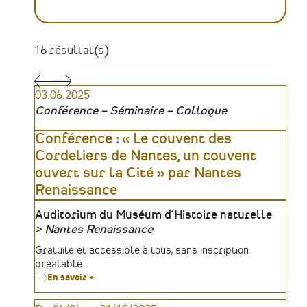
16 résultat(s)
Pagination
03.06.2025
Conférence – Séminaire – Colloque
Conférence : « Le couvent des
Cordeliers de Nantes, un couvent
ouvert sur la Cité » par Nantes
Renaissance
Lieu
Auditorium du Muséum d’Histoire naturelle
Nantes Renaissance
Organisateur
Tarifs
Gratuite et accessible à tous, sans inscription
préalable
En savoir +
sur
Conférence
: