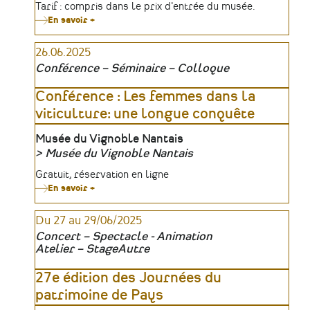
Organisateur
Tarifs
Tarif : compris dans le prix d'entrée du musée.
En savoir +
sur
Exposition
:
26.06.2025
Inconnues ?
Femmes
Conférence – Séminaire – Colloque
de
pouvoir,
guerrières
Conférence : Les femmes dans la
artistes…
viticulture: une longue conquête
elles
ont
marqué
Lieu
Musée du Vignoble Nantais
le
Musée du Vignoble Nantais
Vignoble
Nantais
Organisateur
Tarifs
Gratuit, réservation en ligne
En savoir +
sur
Conférence
:
Du 27 au 29/06/2025
Les
femmes
Concert – Spectacle - Animation
dans
Atelier – Stage
Autre
la
viticulture:
une
27e édition des Journées du
longue
patrimoine de Pays
conquête