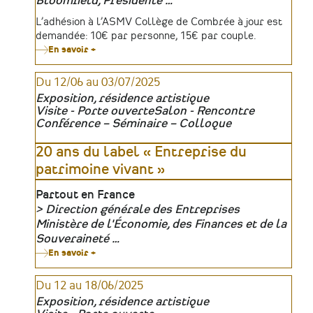
Bloomfield, Présidente …
Tarifs
L’adhésion à l’ASMV Collège de Combrée à jour est
demandée: 10€ par personne, 15€ par couple.
En savoir +
sur
L’art
nouveau
Du 12/06 au 03/07/2025
à
Paris,
Exposition, résidence artistique
1880-
Visite - Porte ouverte
Salon - Rencontre
1914
Conférence – Séminaire – Colloque
20 ans du label « Entreprise du
patrimoine vivant »
Lieu
Partout en France
Direction générale des Entreprises
Organisateur
Ministère de l'Économie, des Finances et de la
Souveraineté …
En savoir +
sur
20
ans
Du 12 au 18/06/2025
du
label
Exposition, résidence artistique
«