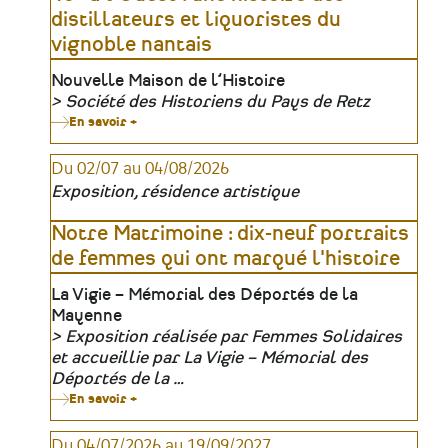
contemporaine
distillateurs et liquoristes du
et
l’héritage
vignoble nantais
du
maître
Lieu
Nouvelle Maison de l’Histoire
verrier
Louis
Société des Historiens du Pays de Retz
Mazetier
Organisateur
En savoir +
sur
40°
à
Du 02/07 au 04/08/2026
l’Ouest
:
Exposition, résidence artistique
une
histoire
des
Notre Matrimoine : dix-neuf portraits
distillateurs
de femmes qui ont marqué l'histoire
et
liquoristes
du
Lieu
La Vigie – Mémorial des Déportés de la
vignoble
Mayenne
nantais
Exposition réalisée par Femmes Solidaires
Organisateur
et accueillie par La Vigie – Mémorial des
Déportés de la …
En savoir +
sur
Notre
Matrimoine
Du 04/07/2026 au 19/09/2027
: