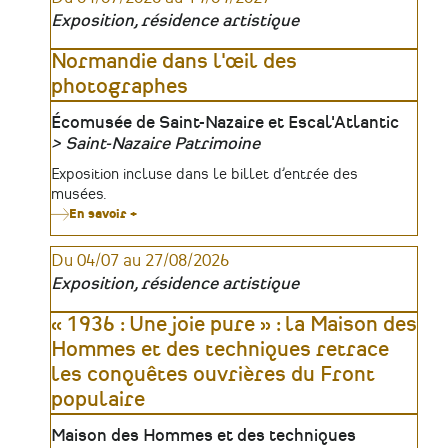
dix-
Exposition, résidence artistique
neuf
portraits
de
Normandie dans l'œil des
femmes
photographes
qui
ont
marqué
Lieu
Écomusée de Saint-Nazaire et Escal'Atlantic
l'histoire
Saint-Nazaire Patrimoine
Organisateur
Tarifs
Exposition incluse dans le billet d’entrée des
musées.
En savoir +
sur
Normandie
dans
Du 04/07 au 27/08/2026
l'œil
des
Exposition, résidence artistique
photographes
« 1936 : Une joie pure » : la Maison des
Hommes et des techniques retrace
les conquêtes ouvrières du Front
populaire
Lieu
Maison des Hommes et des techniques