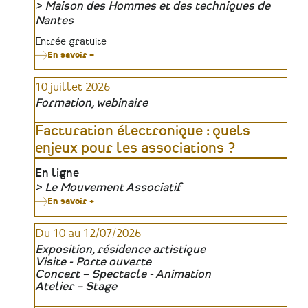
Maison des Hommes et des techniques de
Organisateur
Nantes
Tarifs
Entrée gratuite
En savoir +
sur
«
1936
10 juillet 2026
:
Une
Formation, webinaire
joie
pure
»
Facturation électronique : quels
:
enjeux pour les associations ?
la
Maison
des
Lieu
En ligne
Hommes
Le Mouvement Associatif
et
des
Organisateur
En savoir +
sur
techniques
Facturation
retrace
électronique
les
Du 10 au 12/07/2026
:
conquêtes
quels
Exposition, résidence artistique
ouvrières
enjeux
Visite - Porte ouverte
du
pour
Front
Concert – Spectacle - Animation
les
populaire
associations
Atelier – Stage
?