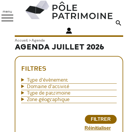
Aller
Pôle
au
Patrimoine
menu
contenu
principal
Fil
Accueil
Agenda
AGENDA JUILLET 2026
d'Ariane
FILTRES
Type d'évènement
Domaine d'activité
Type de patrimoine
Zone géographique