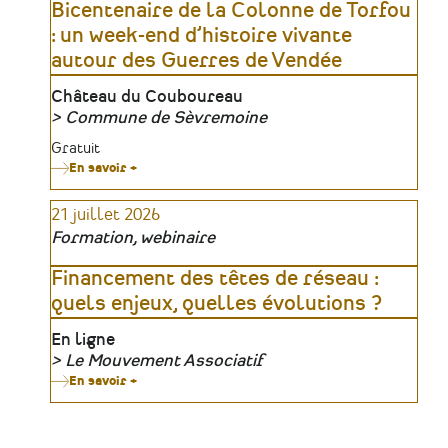
Bicentenaire de la Colonne de Torfou
: un week-end d’histoire vivante
autour des Guerres de Vendée
Lieu
Château du Couboureau
Commune de Sèvremoine
Organisateur
Tarifs
Gratuit
En savoir +
sur
Bicentenaire
de
21 juillet 2026
la
Colonne
Formation, webinaire
de
Torfou
:
Financement des têtes de réseau :
un
quels enjeux, quelles évolutions ?
week-
end
d’histoire
Lieu
En ligne
vivante
Le Mouvement Associatif
autour
des
Organisateur
En savoir +
sur
Guerres
Financement
de
des
Vendée
têtes
de