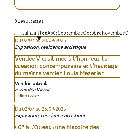
8 résultat(s)
Pagination
Juin
Juin
Juillet
Août
Septembre
Octobre
Novembre
D
Du 02/07 au 20/09/2026
Exposition, résidence artistique
Vendée Vitrail met à l’honneur la
création contemporaine et l’héritage
du maître verrier Louis Mazetier
Lieu
Vendée Vitrail
Vendée Vitrail
Organisateur
En savoir +
sur
Vendée
Vitrail
Du 02/07 au 25/09/2026
met
à
Exposition, résidence artistique
l’honneur
la
création
40° à l’Ouest : une histoire des