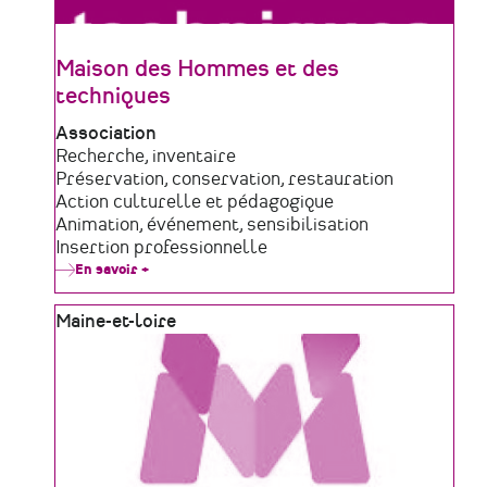
Maison des Hommes et des
techniques
Type
Association
de
Domaine
Recherche, inventaire
structure
d'activité
Préservation, conservation, restauration
Action culturelle et pédagogique
Animation, événement, sensibilisation
Insertion professionnelle
En savoir +
sur
Maison
des
Zone
Maine-et-loire
Hommes
et
géographique
des
techniques