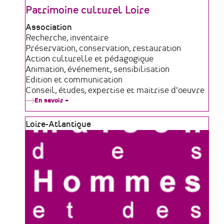
Patrimoine culturel Loire
Type
Association
de
Domaine
Recherche, inventaire
structure
d'activité
Préservation, conservation, restauration
Action culturelle et pédagogique
Animation, événement, sensibilisation
Edition et communication
Conseil, études, expertise et maitrise d'oeuvre
En savoir +
sur
Patrimoine
culturel
Zone
Loire-Atlantique
Loire
géographique