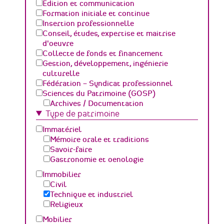
Edition et communication
Formation initiale et continue
Insertion professionnelle
Conseil, études, expertise et maitrise
d'oeuvre
Collecte de fonds et financement
Gestion, développement, ingénierie
culturelle
Fédération – Syndicat professionnel
Sciences du Patrimoine (GOSP)
Archives / Documentation
Type de patrimoine
Conservation du patrimoine et
archéologie
Immatériel
Humanités numériques
Mémoire orale et traditions
Relations Publiques (médiation
Savoir-faire
culturelle et valorisation)
Gastronomie et oenologie
Sciences des matériaux et de l'ingénierie
Immobilier
Civil
Technique et industriel
Religieux
Mobilier