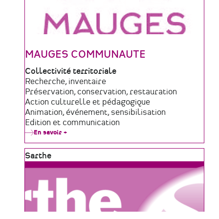
MAUGES COMMUNAUTE
Type
Collectivité territoriale
de
Domaine
Recherche, inventaire
structure
d'activité
Préservation, conservation, restauration
Action culturelle et pédagogique
Animation, événement, sensibilisation
Edition et communication
En savoir +
sur
MAUGES
COMMUNAUTE
Zone
Sarthe
géographique