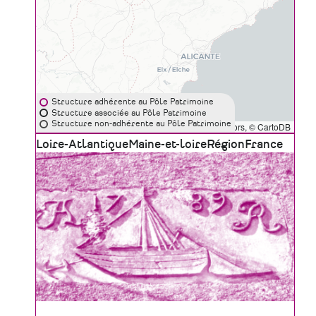
Structure adhérente au Pôle Patrimoine
Structure associée au Pôle Patrimoine
Structure non-adhérente au Pôle Patrimoine
Leaflet
|
©
OpenStreetMap
contributors, ©
CartoDB
Zone
Loire-Atlantique
Maine-et-loire
Région
France
géographique