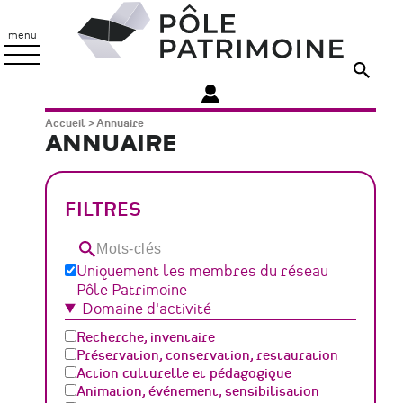
Aller
Pôle
au
Patrimoine
menu
contenu
principal
Fil
Accueil
Annuaire
ANNUAIRE
d'Ariane
FILTRES
Mots-
clés
Uniquement les membres du réseau
Pôle Patrimoine
Domaine d'activité
Recherche, inventaire
Préservation, conservation, restauration
Action culturelle et pédagogique
Animation, événement, sensibilisation