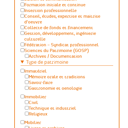
Formation initiale et continue
Insertion professionnelle
Conseil, études, expertise et maitrise
d'oeuvre
Collecte de fonds et financement
Gestion, développement, ingénierie
culturelle
Fédération – Syndicat professionnel
Sciences du Patrimoine (GOSP)
Archives / Documentation
Type de patrimoine
Conservation du patrimoine et
archéologie
Immatériel
Humanités numériques
Mémoire orale et traditions
Relations Publiques (médiation
Savoir-faire
culturelle et valorisation)
Gastronomie et oenologie
Sciences des matériaux et de l'ingénierie
Immobilier
Civil
Technique et industriel
Religieux
Mobilier