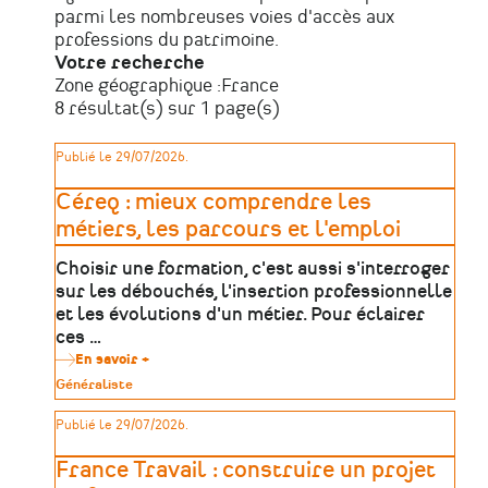
parmi les nombreuses voies d'accès aux
professions du patrimoine.
Votre recherche
Zone géographique :
France
8 résultat(s) sur 1 page(s)
Publié le 29/07/2026.
Céreq : mieux comprendre les
métiers, les parcours et l'emploi
Choisir une formation, c'est aussi s'interroger
sur les débouchés, l'insertion professionnelle
et les évolutions d'un métier. Pour éclairer
ces …
En savoir +
sur
Céreq
Type
Généraliste
:
de
mieux
patrimoine
Publié le 29/07/2026.
comprendre
les
métiers,
France Travail : construire un projet
les