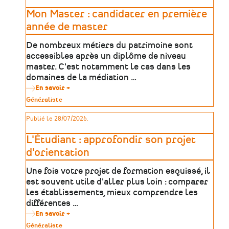
formation
après
Mon Master : candidater en première
le
baccalauréat
année de master
De nombreux métiers du patrimoine sont
accessibles après un diplôme de niveau
master. C'est notamment le cas dans les
domaines de la médiation …
En savoir +
sur
Mon
Type
Généraliste
Master
de
:
patrimoine
Publié le 28/07/2026.
candidater
en
première
L'Étudiant : approfondir son projet
année
de
d'orientation
master
Une fois votre projet de formation esquissé, il
est souvent utile d'aller plus loin : comparer
les établissements, mieux comprendre les
différentes …
En savoir +
sur
L'Étudiant
Type
Généraliste