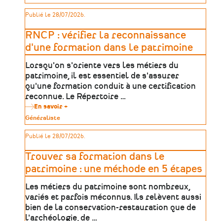
:
de
approfondir
patrimoine
Publié le 28/07/2026.
son
projet
d'orientation
RNCP : vérifier la reconnaissance
d'une formation dans le patrimoine
Lorsqu'on s'oriente vers les métiers du
patrimoine, il est essentiel de s'assurer
qu'une formation conduit à une certification
reconnue. Le Répertoire …
En savoir +
sur
RNCP
Type
Généraliste
:
de
vérifier
patrimoine
Publié le 28/07/2026.
la
reconnaissance
d'une
Trouver sa formation dans le
formation
dans
patrimoine : une méthode en 5 étapes
le
patrimoine
Les métiers du patrimoine sont nombreux,
variés et parfois méconnus. Ils relèvent aussi
bien de la conservation-restauration que de
l'archéologie, de …