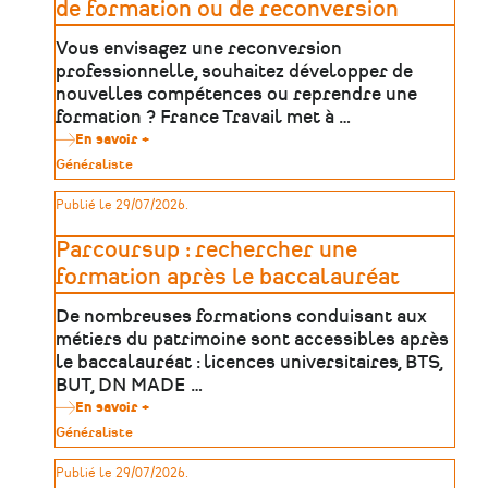
parcours
de formation ou de reconversion
et
l'emploi
Vous envisagez une reconversion
professionnelle, souhaitez développer de
nouvelles compétences ou reprendre une
formation ? France Travail met à …
En savoir +
sur
France
Type
Généraliste
Travail
de
:
patrimoine
Publié le 29/07/2026.
construire
un
projet
Parcoursup : rechercher une
de
formation
formation après le baccalauréat
ou
de
De nombreuses formations conduisant aux
reconversion
métiers du patrimoine sont accessibles après
le baccalauréat : licences universitaires, BTS,
BUT, DN MADE …
En savoir +
sur
Parcoursup
Type
Généraliste
:
de
rechercher
patrimoine
Publié le 29/07/2026.
une