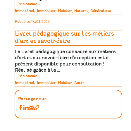
En savoir +
sur
Trouver
Type
Immatériel
Immobilier
Mobilier
Naturel
Généraliste
sa
de
formation
patrimoine
Publié le 14/08/2025.
dans
le
patrimoine
Livret pédagogique sur les métiers
:
une
d'art et savoir-faire
méthode
en
Le livret pédagogique consacré aux métiers
5
étapes
d’art et aux savoir-faire d’exception est à
présent disponible pour consultation !
Réalisé grâce à la …
En savoir +
sur
Livret
Type
Immatériel
Immobilier
Mobilier
Autre
pédagogique
de
sur
patrimoine
les
métiers
Partager sur
d'art
et
Partager
Partager
Partager
Copier
savoir-
Ressources
Ressources
Ressources
le
faire
:
:
:
lien
Formations
Formations
Formations