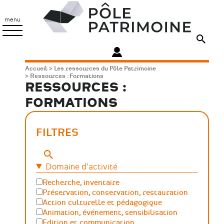
Aller
Pôle
au
Patrimoine
menu
contenu
principal
Fil
Accueil
Les ressources du Pôle Patrimoine
Ressources : Formations
d'Ariane
RESSOURCES :
FORMATIONS
FILTRES
Mots-
clés
Domaine d'activité
Recherche, inventaire
Préservation, conservation, restauration
Action culturelle et pédagogique
Animation, événement, sensibilisation
Edition et communication