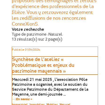
proposons des témoignages et retours
d'expérience des professionnels de la
filière. Vous y retrouverez également
les rediffusions de nos rencontres
ConneXionS.
Votre recherche
Type de patrimoine :
Naturel
13 résultat(s) sur 2 page(s)
Publié le 01/04/2026.
Synthèse de l'atelier «
Problématique et enjeux du
patrimoine mayennais »
Mercredi 21 mai 2025 , l’association Pôle
Patrimoine a organisé, avec le soutien du
Service Patrimoine du Département de la
Mayenne, une demi-journée …
En savoir +
sur
Synthèse
Type
Immatériel
Immobilier
Mobilier
Naturel