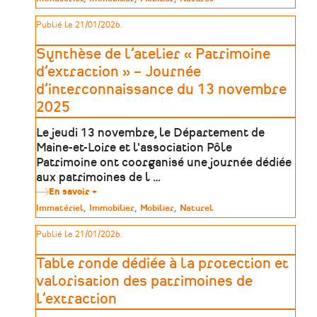
de
de
l'atelier
patrimoine
Publié le 21/01/2026.
«
Problématique
et
Synthèse de l’atelier « Patrimoine
enjeux
du
d’extraction » – Journée
patrimoine
d’interconnaissance du 13 novembre
mayennais
»
2025
Le jeudi 13 novembre, le Département de
Maine-et-Loire et l'association Pôle
Patrimoine ont coorganisé une journée dédiée
aux patrimoines de l …
En savoir +
sur
Synthèse
Type
Immatériel
Immobilier
Mobilier
Naturel
de
de
l’atelier
patrimoine
Publié le 21/01/2026.
«
Patrimoine
d’extraction
Table ronde dédiée à la protection et
»
–
valorisation des patrimoines de
Journée
l’extraction
d’interconnaissance
du