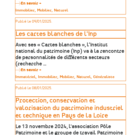
la
En savoir +
sur
FEMS
«
Type
Immobilier
Mobilier
Naturel
2024
La
de
création
patrimoine
Publié le 09/01/2025.
contemporaine
dans
les
Les cartes blanches de l'Inp
écomusées
et
Avec ses « Cartes blanches », l’Institut
musées
de
national du patrimoine (Inp) va à la rencontre
société
de personnalités de différents secteurs
»
(recherche …
En savoir +
sur
Les
Type
Immatériel
Immobilier
Mobilier
Naturel
Généraliste
cartes
de
blanches
patrimoine
Publié le 08/01/2025.
de
l'Inp
Protection, conservation et
valorisation du patrimoine industriel
et technique en Pays de la Loire
Le 13 novembre 2024, l'association Pôle
Patrimoine et le groupe de travail Patrimoine