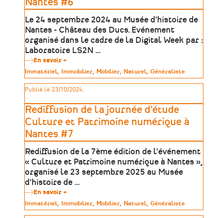
Nantes #6
Le 24 septembre 2024 au Musée d'histoire de
Nantes - Château des Ducs. Evénement
organisé dans le cadre de la Digital Week par :
Laboratoire LS2N …
En savoir +
sur
Rediffusion
Type
Immatériel
Immobilier
Mobilier
Naturel
Généraliste
de
de
la
patrimoine
Publié le 23/10/2024.
journée
d'étude
Culture
Rediffusion de la journée d'étude
et
Patrimoine
Culture et Patrimoine numérique à
numérique
Nantes #7
à
Nantes
#6
Rediffusion de la 7ème édition de l'événement
« Culture et Patrimoine numérique à Nantes »,
organisé le 23 septembre 2025 au Musée
d'histoire de …
En savoir +
sur
Rediffusion
Type
Immatériel
Immobilier
Mobilier
Naturel
Généraliste
de
de
la