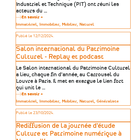
Industriel et Technique (PIT) ont réuni les
acteurs du …
En savoir +
sur
Protection,
Type
Immatériel
Immobilier
Mobilier
Naturel
conservation
de
et
patrimoine
Publié le 12/12/2024.
valorisation
du
patrimoine
Salon international du Patrimoine
industriel
et
Culturel - Replay et podcast
technique
en
Le Salon international du Patrimoine Culturel
Pays
de
a lieu, chaque fin d'année, au Carrousel du
la
Louvre à Paris. Il met en exergue le lien fort
Loire
qui unit le …
En savoir +
sur
Salon
Type
Immatériel
Immobilier
Mobilier
Naturel
Généraliste
international
de
du
patrimoine
Publié le 23/10/2024.
Patrimoine
Culturel
-
Rediffusion de la journée d'étude
Replay
et
Culture et Patrimoine numérique à
podcast