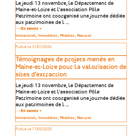
13
Le jeudi 13 novembre, le Département de
novembre
Maine-et-Loire et l'association Pôle
2025
Patrimoine ont coorganisé une journée dédiée
aux patrimoines de l …
En savoir +
sur
Table
Type
Immatériel
Immobilier
Mobilier
Naturel
ronde
de
dédiée
patrimoine
Publié le 21/01/2026.
à
la
protection
Témoignages de projets menés en
et
valorisation
Maine-et-Loire pour la valorisation de
des
sites d’extraction
patrimoines
de
l’extraction
Le jeudi 13 novembre, le Département de
Maine-et-Loire et l'association Pôle
Patrimoine ont coorganisé une journée dédiée
aux patrimoines de l …
En savoir +
sur
Témoignages
Type
Immatériel
Immobilier
Mobilier
Naturel
de
de
projets
patrimoine
Publié le 17/02/2025.
menés
en