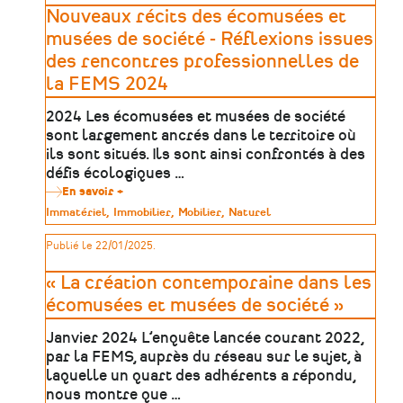
Maine-
Nouveaux récits des écomusées et
et-
Loire
musées de société - Réflexions issues
pour
des rencontres professionnelles de
la
valorisation
la FEMS 2024
de
sites
2024 Les écomusées et musées de société
d’extraction
sont largement ancrés dans le territoire où
ils sont situés. Ils sont ainsi confrontés à des
défis écologiques …
En savoir +
sur
Nouveaux
Type
Immatériel
Immobilier
Mobilier
Naturel
récits
de
des
patrimoine
Publié le 22/01/2025.
écomusées
et
musées
« La création contemporaine dans les
de
société
écomusées et musées de société »
-
Réflexions
Janvier 2024 L’enquête lancée courant 2022,
issues
des
par la FEMS, auprès du réseau sur le sujet, à
rencontres
laquelle un quart des adhérents a répondu,
professionnelles
nous montre que …
de