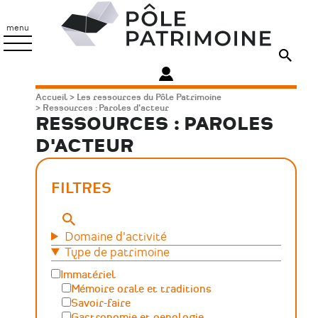
Aller
Pôle
au
Patrimoine
menu
contenu
principal
Fil
Accueil
Les ressources du Pôle Patrimoine
Ressources : Paroles d'acteur
d'Ariane
RESSOURCES : PAROLES
D'ACTEUR
FILTRES
Mots-
clés
Domaine d'activité
Type de patrimoine
Immatériel
Mémoire orale et traditions
Savoir-faire
Gastronomie et oenologie