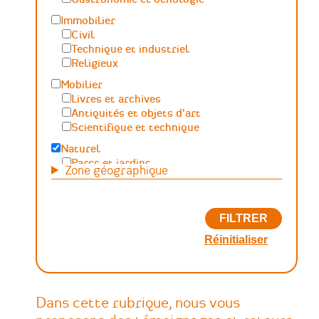
Immobilier
Civil
Technique et industriel
Religieux
Mobilier
Livres et archives
Antiquités et objets d'art
Scientifique et technique
Naturel
Parcs et jardins
Zone géographique
Maritime, fluvial et lacustre
Paysage, forêt, géologique
Généraliste
Autre
Dans cette rubrique, nous vous