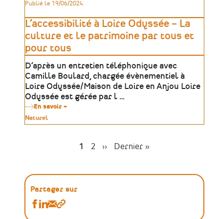
patrimoine
Publié le 19/06/2024.
journée
d'étude
Culture
L’accessibilité à Loire Odyssée – La
et
Patrimoine
culture et le patrimoine par tous et
numérique
pour tous
à
Nantes
#7
D’après un entretien téléphonique avec
Camille Boulard, chargée évènementiel à
Loire Odyssée/Maison de Loire en Anjou Loire
Odyssée est gérée par l …
En savoir +
sur
L’accessibilité
Type
Naturel
à
de
Loire
patrimoine
Odyssée
–
Page
1
Page
2
Page
››
Dernière
Dernier »
La
Pagination
suivante
page
culture
et
le
patrimoine
par
Partager sur
tous
et
Partager
Partager
Partager
Copier
pour
Ressources
Ressources
Ressources
le
tous