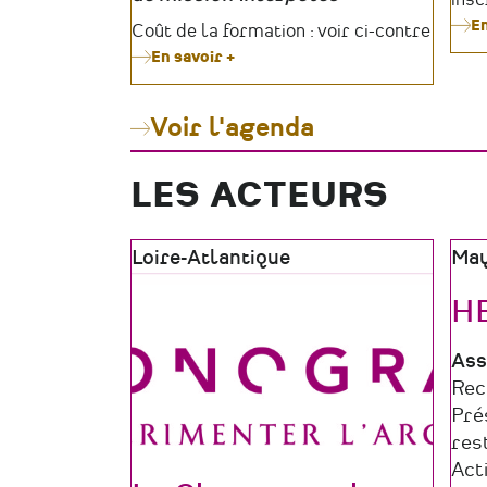
En
Tarifs
Coût de la formation : voir ci-contre
En savoir +
sur
Formation
Culturdiag
#12
Voir l'agenda
LES ACTEURS
Zone
Loire-Atlantique
Zon
Ma
géographique
géo
H
Typ
Ass
de
Do
Rec
str
d'a
Pré
res
Act