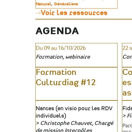
sa
de
Naturel
Généraliste
formation
patrimoine
Voir les ressources
dans
le
patrimoine
AGENDA
:
une
méthode
en
Du 09 au 16/10/2026
22 
5
Formation, webinaire
Con
étapes
Formation
Co
Culturdiag #12
es
as
Lieu
Nantes (en visio pour les RDV
Lie
Fid
individuels)
Fi
Christophe Chauvet, Chargé
Org
Tari
Part
Organisateur
de mission Interpôles
insc