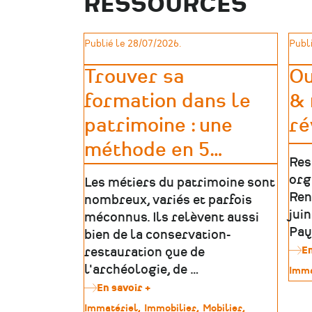
RESSOURCES
recherche
les
médailles
Publié le 28/07/2026.
Publi
des
déportés
Trouver sa
Ou
politiques
de
formation dans le
& 
la
Mayenne
patrimoine : une
ré
méthode en 5
…
Res
org
Les métiers du patrimoine sont
Ren
nombreux, variés et parfois
jui
méconnus. Ils relèvent aussi
Pay
bien de la conservation-
En
restauration que de
l'archéologie, de …
Type
Imma
de
En savoir +
sur
patr
Trouver
Type
Immatériel
Immobilier
Mobilier