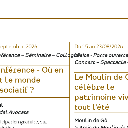
patrimoine
:
médiation
révéler
:
le
révéler
patrimoine
le
absent,
patrimoine
invisible
absent,
ou
invisible
inaccessible
ou
|
septembre 2026
Du 15 au 23/08/2026
inaccessible
Ateliers
|
férence – Séminaire – Colloque
Visite - Porte ouverte
Table
Concert – Spectacle 
ronde
nférence - Où en
Le Moulin de 
t le monde
célèbre le
sociatif ?
patrimoine vi
u
al
tout l'été
dal Avocats
anisateur
Lieu
Moulin de Gô
fs
icipation gratuite, sur
Amis du Moulin de 
ription.