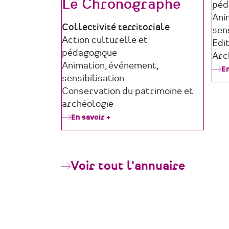
Le Chronographe
péd
Ani
Type
Collectivité territoriale
sens
de
Domaine
Action culturelle et
Edi
structure
d'activité
pédagogique
Arc
Animation, événement,
En
sensibilisation
Conservation du patrimoine et
archéologie
En savoir +
sur
Le
Chronographe
Voir tout l'annuaire