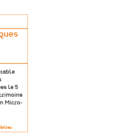
iques
 table
s
es le 5
atrimoine
on Micro-
bilier