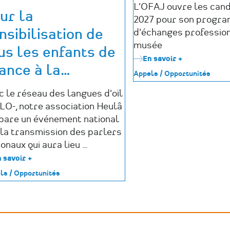
L'OFAJ ouvre les can
ur la
2027 pour son progr
nsibilisation de
d'échanges professio
musée
us les enfants de
En savoir +
sur
ance à la
…
Appel
Appels / Opportunités
à
candidature
c le réseau des langues d'oïl
OFAJ
LO-, notre association Heulâ
2027
:
pare un événement national
2
 la transmission des parlers
mois
onaux qui aura lieu …
dans
un
 savoir +
sur
musée
Pour
ls / Opportunités
allemand
la
sensibilisation
de
tous
les
enfants