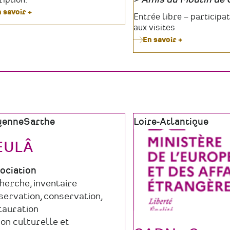
Organisateur
 savoir +
sur
Tarifs
Entrée libre – participat
Conférence
aux visites
-
En savoir +
sur
Où
Le
en
Moulin
est
de
le
Gô
monde
célèbre
associatif
le
?
patrimoine
vivant
e
yenne
Sarthe
Zone
Loire-Atlantique
tout
graphique
géographique
l'été
EULÂ
e
ociation
maine
herche, inventaire
ucture
ctivité
servation, conservation,
tauration
ion culturelle et