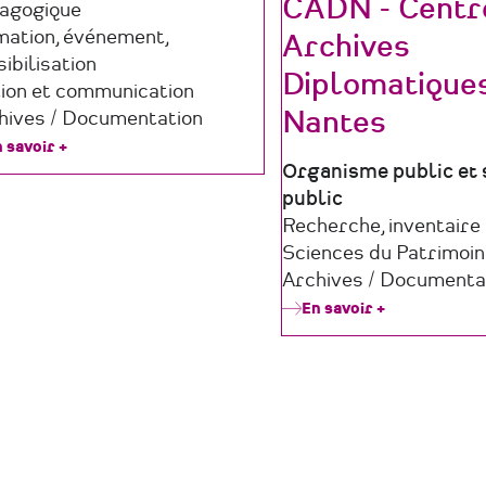
CADN - Centr
agogique
mation, événement,
Archives
ibilisation
Diplomatique
tion et communication
Nantes
hives / Documentation
 savoir +
sur
HEULÂ
Type
Organisme public et 
de
public
structure
Domaine
Recherche, inventaire
d'activité
Sciences du Patrimoi
Archives / Documenta
En savoir +
sur
CADN
-
Centre
des
Archives
Diplomatiqu
de
Nantes