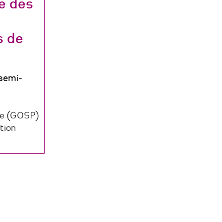
e des
s de
semi-
ne (GOSP)
tion
es