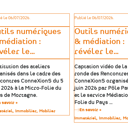
de
France
à
é le 06/07/2026.
Publié le 06/07/2026.
la
langue
tils numériques
Outils numér
de
leur
médiation :
& médiation :
territoire
!
véler le
…
révéler le
…
titution des ateliers
Captation vidéo de la
anisés dans le cadre des
ronde des Rencontre
contres ConneXionS du 5
ConneXionS organisé
n 2026 à la Micro-Folie du
juin 2026 par Pôle P
s de Mortagne.
et le service Médiati
Folie du Pays …
 savoir +
sur
Outils
En savoir +
sur
tériel
Immobilier
Mobilier
numériques
Outils
Type
Immatériel
Immobilier
Mo
&
numériques
imoine
de
médiation
&