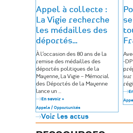
Appel à collecte :
Po
La Vigie recherche
se
les médailles des
to
déportés
…
Fr
À l’occasion des 80 ans de la
Ave
remise des médailles des
-DP
déportés politiques de la
pré
Mayenne, La Vigie – Mémorial
sur
des Déportés de la Mayenne
régi
lance un …
En
En savoir +
sur
Appe
Appel
Appels / Opportunités
à
Voir les actus
collecte
:
La
Vigie