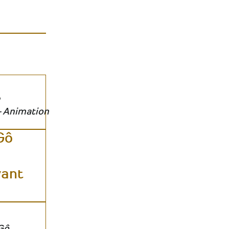
- Animation
Gô
vant
Gô