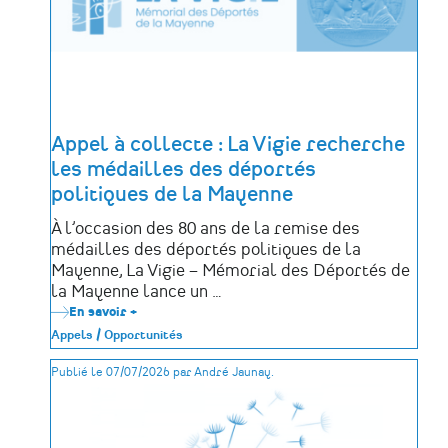
Appel à collecte : La Vigie recherche
les médailles des déportés
politiques de la Mayenne
À l’occasion des 80 ans de la remise des
médailles des déportés politiques de la
Mayenne, La Vigie – Mémorial des Déportés de
la Mayenne lance un …
En savoir +
sur
Appel
Appels / Opportunités
à
collecte
Publié le 07/07/2026 par André Jaunay.
:
La
Vigie
recherche
les
médailles