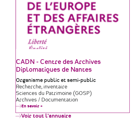
CADN - Centre des Archives
Diplomatiques de Nantes
Type
Organisme public et semi-public
de
Domaine
Recherche, inventaire
structure
d'activité
Sciences du Patrimoine (GOSP)
Archives / Documentation
En savoir +
sur
CADN
Voir tout l'annuaire
-
Centre
des
Archives
Diplomatiques
de