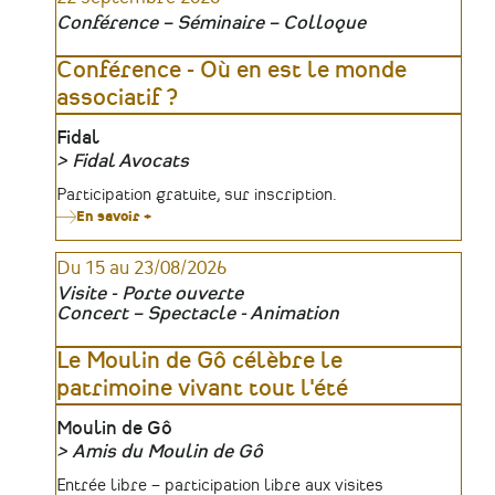
Conférence – Séminaire – Colloque
Conférence - Où en est le monde
associatif ?
Lieu
Fidal
Fidal Avocats
Organisateur
Tarifs
Participation gratuite, sur inscription.
En savoir +
sur
Conférence
-
Du 15 au 23/08/2026
Où
en
Visite - Porte ouverte
est
Concert – Spectacle - Animation
le
monde
associatif
Le Moulin de Gô célèbre le
?
patrimoine vivant tout l'été
Lieu
Moulin de Gô
Amis du Moulin de Gô
Organisateur
Tarifs
Entrée libre – participation libre aux visites