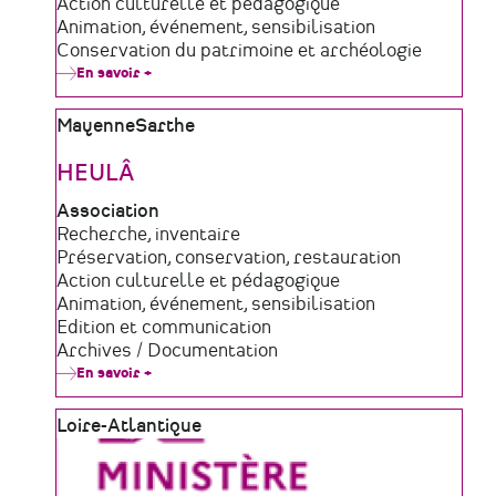
de
Domaine
Action culturelle et pédagogique
structure
d'activité
Animation, événement, sensibilisation
Conservation du patrimoine et archéologie
En savoir +
sur
Le
Chronographe
Zone
Mayenne
Sarthe
géographique
HEULÂ
Type
Association
de
Domaine
Recherche, inventaire
structure
d'activité
Préservation, conservation, restauration
Action culturelle et pédagogique
Animation, événement, sensibilisation
Edition et communication
Archives / Documentation
En savoir +
sur
HEULÂ
Zone
Loire-Atlantique
géographique