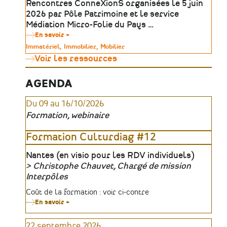
Rencontres ConneXionS organisées le 5 juin
Ateliers
2026 par Pôle Patrimoine et le service
Médiation Micro-Folie du Pays …
En savoir +
sur
Outils
Type
Immatériel
Immobilier
Mobilier
numériques
de
Voir les ressources
&
patrimoine
médiation
:
révéler
AGENDA
le
patrimoine
Du 09 au 16/10/2026
absent,
invisible
Formation, webinaire
ou
inaccessible
|
Formation Culturdiag #12
Table
ronde
Lieu
Nantes (en visio pour les RDV individuels)
Christophe Chauvet, Chargé de mission
Organisateur
Interpôles
Tarifs
Coût de la formation : voir ci-contre
En savoir +
sur
Formation
Culturdiag
22 septembre 2026
#12