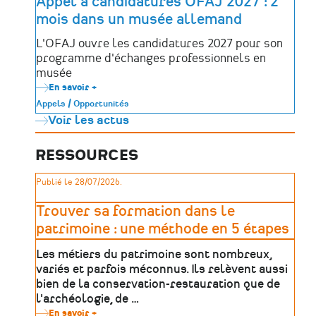
Appel à candidatures OFAJ 2027 : 2
enfants
mois dans un musée allemand
de
France
à
L'OFAJ ouvre les candidatures 2027 pour son
la
programme d'échanges professionnels en
langue
de
musée
leur
En savoir +
sur
territoire
Appel
!
Appels / Opportunités
à
Voir les actus
candidatures
OFAJ
2027
:
RESSOURCES
2
mois
Publié le 28/07/2026.
dans
un
musée
Trouver sa formation dans le
allemand
patrimoine : une méthode en 5 étapes
Les métiers du patrimoine sont nombreux,
variés et parfois méconnus. Ils relèvent aussi
bien de la conservation-restauration que de
l'archéologie, de …
En savoir +
sur