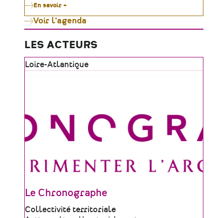
En savoir +
sur
Le
Voir l'agenda
Moulin
de
Gô
célèbre
LES ACTEURS
le
patrimoine
Zone
Loire-Atlantique
vivant
tout
géographique
l'été
Le Chronographe
Type
Collectivité territoriale