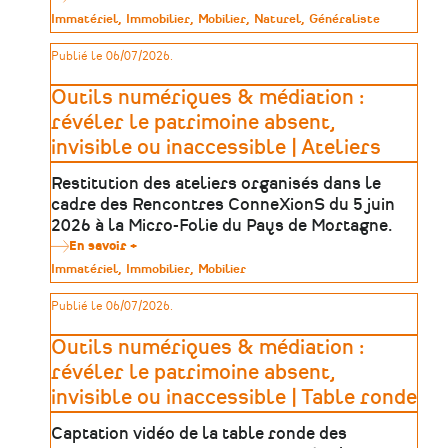
Trouver
Type
Immatériel
Immobilier
Mobilier
Naturel
Généraliste
sa
de
formation
patrimoine
Publié le 06/07/2026.
dans
le
patrimoine
Outils numériques & médiation :
:
une
révéler le patrimoine absent,
méthode
invisible ou inaccessible | Ateliers
en
5
étapes
Restitution des ateliers organisés dans le
cadre des Rencontres ConneXionS du 5 juin
2026 à la Micro-Folie du Pays de Mortagne.
En savoir +
sur
Outils
Type
Immatériel
Immobilier
Mobilier
numériques
de
&
patrimoine
Publié le 06/07/2026.
médiation
:
révéler
Outils numériques & médiation :
le
patrimoine
révéler le patrimoine absent,
absent,
invisible ou inaccessible | Table ronde
invisible
ou
inaccessible
Captation vidéo de la table ronde des
|