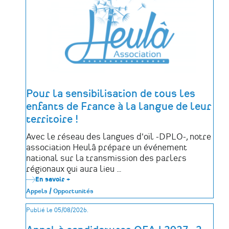
des
déportés
politiques
de
la
Mayenne
Pour la sensibilisation de tous les
enfants de France à la langue de leur
territoire !
Avec le réseau des langues d'oïl -DPLO-, notre
association Heulâ prépare un événement
national sur la transmission des parlers
régionaux qui aura lieu …
En savoir +
sur
Pour
Appels / Opportunités
la
sensibilisation
Publié le 05/08/2026.
de
tous
les