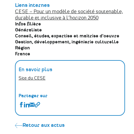
Liens internes
CESE – Pour un modèle de société soutenable,
durable et inclusive à l’horizon 2050
Infos filière
Généraliste
Conseil, études, expertise et maitrise d'oeuvre
Gestion, développement, ingénierie culturelle
Région
France
En savoir plus
Site du CESE
Partager sur
Partager
Partager
Partager
Copier
2050
2050
2050
le
:
:
:
lien
et
et
et
Retour aux actus
si
si
si