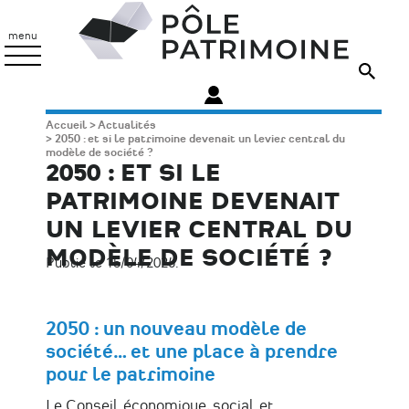
Aller
Pôle
au
Patrimoine
menu
contenu
principal
Fil
Accueil
Actualités
2050 : et si le patrimoine devenait un levier central du
d'Ariane
modèle de société ?
2050 : ET SI LE
PATRIMOINE DEVENAIT
UN LEVIER CENTRAL DU
MODÈLE DE SOCIÉTÉ ?
Publié le 15/04/2026.
2050 : un nouveau modèle de
société… et une place à prendre
pour le patrimoine
Le Conseil économique, social et