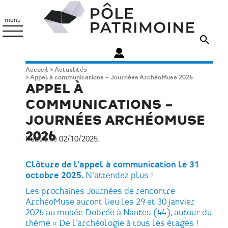
Aller
Pôle
au
Patrimoine
menu
contenu
principal
Fil
Accueil
Actualités
Appel à communications – Journées ArchéoMuse 2026
d'Ariane
APPEL À
COMMUNICATIONS –
JOURNÉES ARCHÉOMUSE
2026
Publié le 02/10/2025.
Clôture de l'appel à communication le 31
octobre 2025.
N'attendez plus !
Les prochaines Journées de rencontre
ArchéoMuse auront lieu les 29 et 30 janvier
2026 au musée Dobrée à Nantes (44), autour du
thème « De l’archéologie à tous les étages !