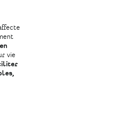
affecte
ement
 en
ur vie
ciliter
oles,