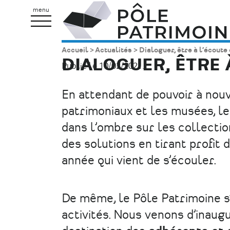
Aller
Pôle
menu
au
Patrimoine
contenu
Accueil
Actualités
Dialoguer, être à l’écoute
Fil
principal
DIALOGUER, ÊTRE 
Publié le 10/02/2021.
d'Ariane
En attendant de pouvoir à nouve
patrimoniaux et les musées, le
dans l’ombre sur les collectio
des solutions en tirant profit
année qui vient de s’écouler.
De même, le Pôle Patrimoine s
activités. Nous venons d’inaug