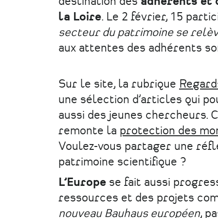
destination des
adhérents et 
la Loire
. Le 2 février, 15 part
secteur du patrimoine se relè
aux attentes des adhérents so
Sur le site, la rubrique
Regards
une sélection d’articles qui p
aussi des jeunes chercheurs. C
remonte la
protection des mo
Voulez-vous partager une réfle
patrimoine scientifique ?
L’Europe
se fait aussi progre
ressources et des projets c
nouveau Bauhaus européen
, p