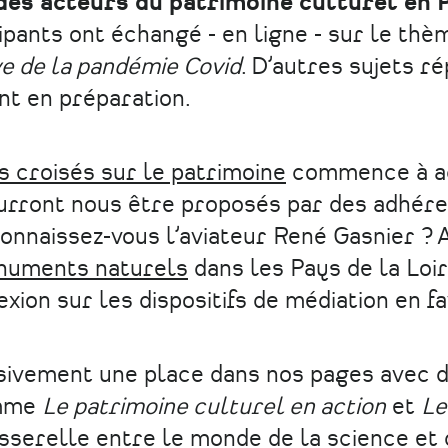
des acteurs du patrimoine culturel en 
icipants ont échangé - en ligne - sur le thè
ve de la pandémie Covid
. D’autres sujets r
nt en préparation.
 croisés sur le patrimoine
commence à ac
ourront nous être proposés par des adhére
onnaissez-vous l’aviateur René Gasnier ? 
numents naturels
dans les Pays de la Loir
xion sur les dispositifs de médiation en f
ssivement une place dans nos pages avec 
omme
Le patrimoine culturel en action
et
Le
asserelle entre le monde de la science et 