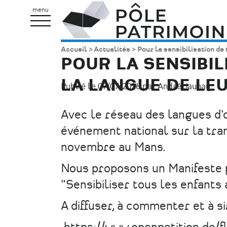
Aller
Pôle
menu
au
Patrimoine
contenu
Accueil
Actualités
Pour la sensibilisation de 
Fil
principal
POUR LA SENSIBIL
d'Ariane
LA LANGUE DE LEU
Publié le 07/07/2026 par André Jaunay.
Avec le réseau des langues d'
événement national sur la tran
novembre au Mans.
Nous proposons un Manifeste p
"Sensibiliser tous les enfants 
A diffuser, à commenter et à si