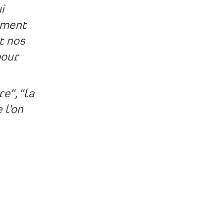
i
moment
t nos
pour
e", "la
 l'on