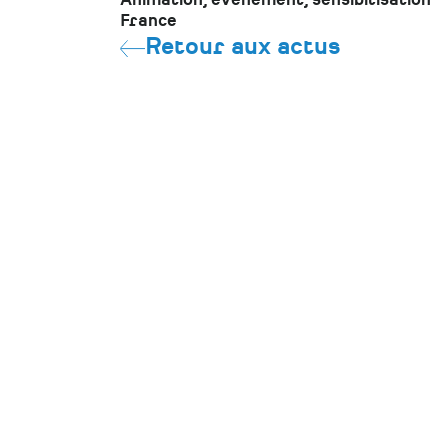
Animation, événement, sensibilisation
France
Retour aux actus
CONTACT
Pôle Patrimoine
39 rue Félix Thomas
44000 Nantes