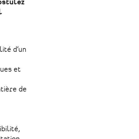
stulez
l
ité d’un
ques et
tière de
bilité,