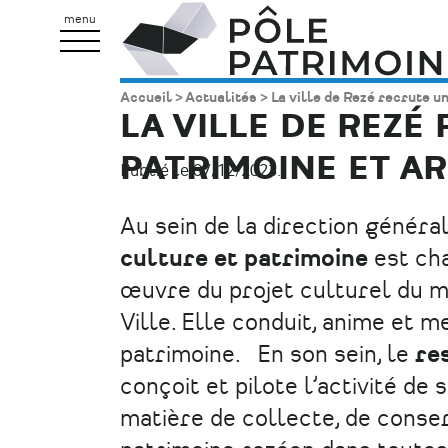
Aller
Pôle
menu
au
Patrimoine
contenu
Accueil
Actualités
La ville de Rezé recrute u
Fil
principal
LA VILLE DE REZÉ
d'Ariane
PATRIMOINE ET A
Publié le 07/12/2023.
Au sein de la direction général
culture et patrimoine
est cha
œuvre du projet culturel du ma
Ville. Elle conduit, anime et m
patrimoine. En son sein, le
re
conçoit et pilote l’activité de
matière de collecte, de conser