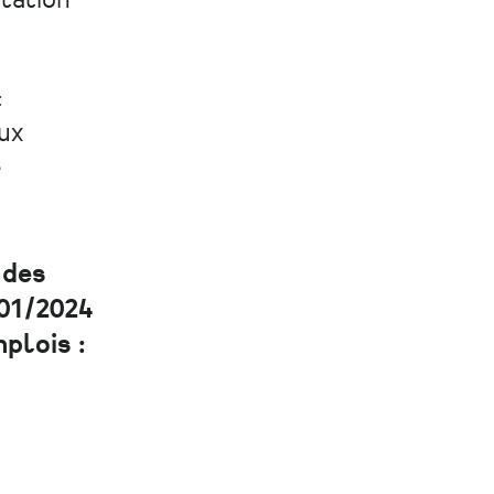
ptation
:
ux
é
 des
/01/2024
plois :