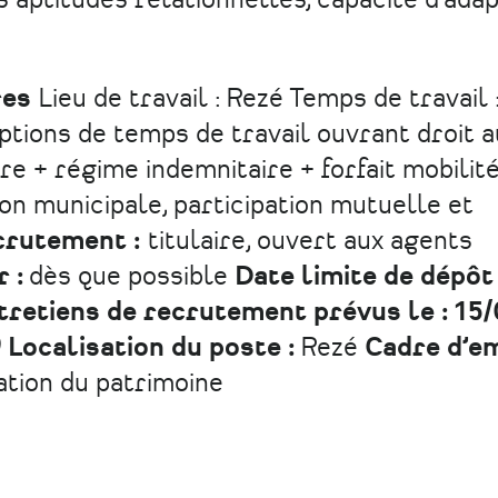
s aptitudes relationnelles, capacité d’ada
res
Lieu de travail : Rezé Temps de travail 
tions de temps de travail ouvrant droit a
e + régime indemnitaire + forfait mobilit
on municipale, participation mutuelle et
crutement :
titulaire, ouvert aux agents
r :
dès que possible
Date limite de dépôt
tretiens de recrutement prévus le : 15
)
Localisation du poste :
Rezé
Cadre d’em
ation du patrimoine