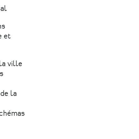
cal
ns
e et
la ville
ns
de la
 schémas