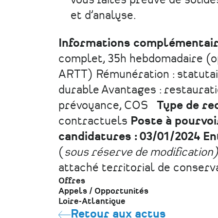
vous faites preuve de solide
et d’analyse.
Informations complémentai
complet, 35h hebdomadaire (op
ARTT) Rémunération : statutair
durable Avantages : restaurati
prévoyance, COS
Type de re
contractuels
Poste à pourvoi
candidatures : 03/01/2024
En
(
sous réserve de modification
attaché territorial de conserv
Offres
Appels / Opportunités
Loire-Atlantique
Retour aux actus