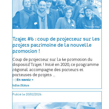
l’aide
AIMA
Trajet #6 : coup de projecteur sur les
projets patrimoine de la nouvelle
promotion !
Coup de projecteur sur la 6e promotion du
dispositif Trajet ! Initié en 2020, ce programme
régional accompagne des porteurs et
porteuses de projets …
En savoir +
sur
Trajet
Infos filière
#6
:
Publié le 20/02/2026.
coup
de
projecteur
sur