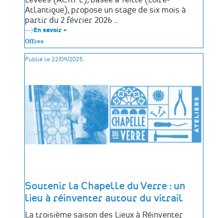
Levées (ACRPL), basée à Teillé (Loire-
Atlantique), propose un stage de six mois à
partir du 2 février 2026 …
En savoir +
sur
Stage
Offres
de
Master
Publié le 22/09/2025.
2
:
À
la
découverte
du
patrimoine
minier
du
Pays
d’Ancenis
(44)
Soutenir la Chapelle du Verre : un
lieu à réinventer autour du vitrail
La troisième saison des Lieux à Réinventer