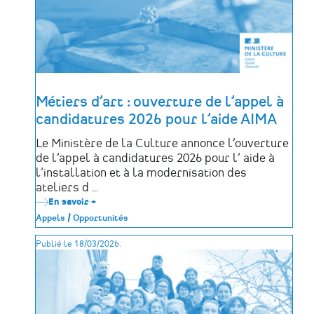
Métiers d’art : ouverture de l’appel à
candidatures 2026 pour l’aide AIMA
Le Ministère de la Culture annonce l’ouverture
de l’appel à candidatures 2026 pour l’ aide à
l’installation et à la modernisation des
ateliers d …
En savoir +
sur
Métiers
Appels / Opportunités
d’art
:
Publié le 18/03/2026.
ouverture
de
l’appel
à
candidatures
2026
pour