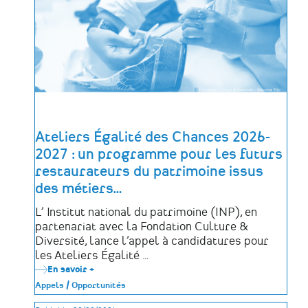
les
projets
patrimoine
de
la
nouvelle
promotion
!
Ateliers Égalité des Chances 2026-
2027 : un programme pour les futurs
restaurateurs du patrimoine issus
des métiers
…
L’ Institut national du patrimoine (INP), en
partenariat avec la Fondation Culture &
Diversité, lance l’appel à candidatures pour
les Ateliers Égalité …
En savoir +
sur
Ateliers
Appels / Opportunités
Égalité
des