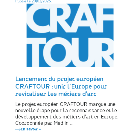
Publié le 20/02/2026.
Chances
2026-
2027
:
un
programme
pour
les
futurs
restaurateurs
du
patrimoine
issus
des
métiers
d’art
Lancement du projet européen
CRAFTOUR : unir l’Europe pour
revitaliser les métiers d’art
Le projet européen CRAFTOUR marque une
nouvelle étape pour la reconnaissance et le
développement des métiers d’art en Europe.
Coordonnée par Mad'in …
En savoir +
sur
Lancement