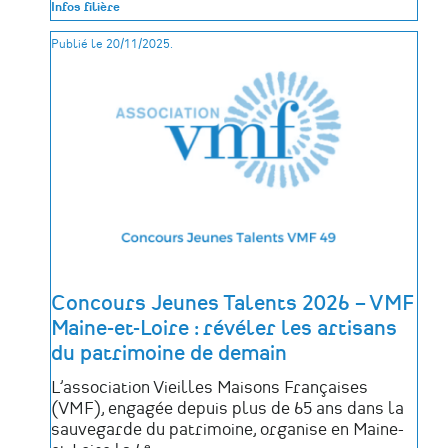
Infos filière
du
projet
Publié le 20/11/2025.
européen
CRAFTOUR
:
unir
l’Europe
pour
revitaliser
les
métiers
d’art
Concours Jeunes Talents 2026 – VMF
Maine-et-Loire : révéler les artisans
du patrimoine de demain
L’association Vieilles Maisons Françaises
(VMF), engagée depuis plus de 65 ans dans la
sauvegarde du patrimoine, organise en Maine-