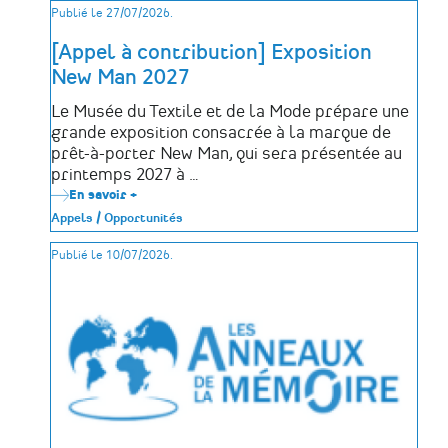
Publié le 27/07/2026.
cimetières
2027
lance
[Appel à contribution] Exposition
son
New Man 2027
appel
à
participation
Le Musée du Textile et de la Mode prépare une
grande exposition consacrée à la marque de
prêt-à-porter New Man, qui sera présentée au
printemps 2027 à …
En savoir +
sur
[Appel
Appels / Opportunités
à
contribution]
Publié le 10/07/2026.
Exposition
New
Man
2027