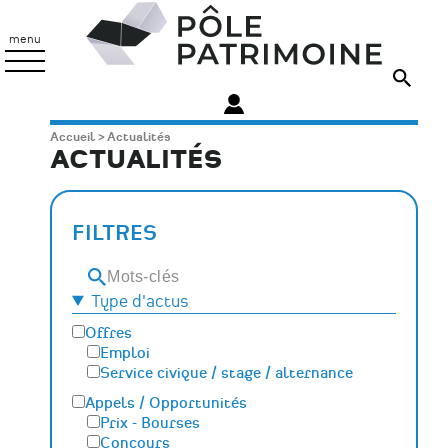
Aller
Pôle
au
Patrimoine
menu
contenu
principal
Fil
Accueil
Actualités
ACTUALITÉS
d'Ariane
FILTRES
Mots-
clés
Type d'actus
Offres
Emploi
Service civique / stage / alternance
Appels / Opportunités
Prix - Bourses
Concours