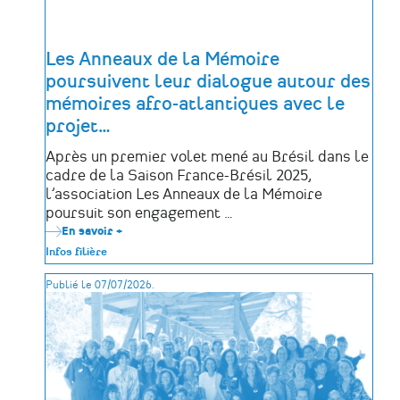
Les Anneaux de la Mémoire
poursuivent leur dialogue autour des
mémoires afro-atlantiques avec le
projet
…
Après un premier volet mené au Brésil dans le
cadre de la Saison France-Brésil 2025,
l’association Les Anneaux de la Mémoire
poursuit son engagement …
En savoir +
sur
Les
Infos filière
Anneaux
de
Publié le 07/07/2026.
la
Mémoire
poursuivent
leur
dialogue
autour
des
mémoires
afro-