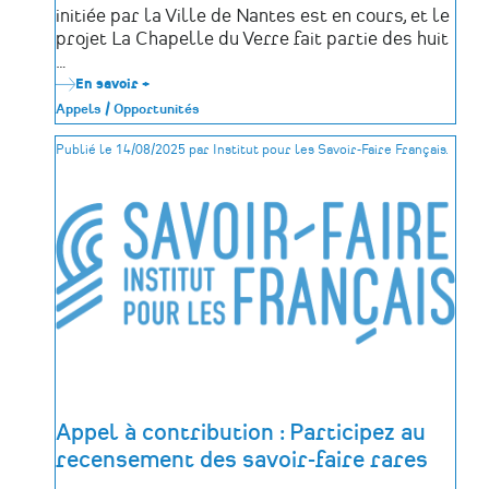
initiée par la Ville de Nantes est en cours, et le
projet La Chapelle du Verre fait partie des huit
…
En savoir +
sur
Soutenir
Appels / Opportunités
la
Chapelle
Publié le 14/08/2025 par Institut pour les Savoir-Faire Français.
du
Verre
:
un
lieu
à
réinventer
autour
du
vitrail
Appel à contribution : Participez au
recensement des savoir-faire rares