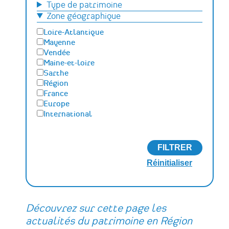
Type de patrimoine
Conservation du patrimoine et
archéologie
Zone géographique
Humanités numériques
Loire-Atlantique
Relations Publiques (médiation
Mayenne
culturelle et valorisation)
Vendée
Sciences des matériaux et de l'ingénierie
Maine-et-loire
Sarthe
Région
France
Europe
International
Découvrez sur cette page les
actualités du patrimoine en Région