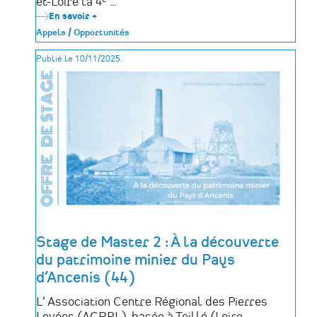
et-Loire la 4ᵉ …
En savoir +
sur
Concours
Appels / Opportunités
Jeunes
Talents
Publié le 10/11/2025.
2026
–
VMF
Maine-
et-
Loire
:
révéler
les
artisans
du
patrimoine
de
demain
Stage de Master 2 : À la découverte
du patrimoine minier du Pays
d’Ancenis (44)
L’ Association Centre Régional des Pierres