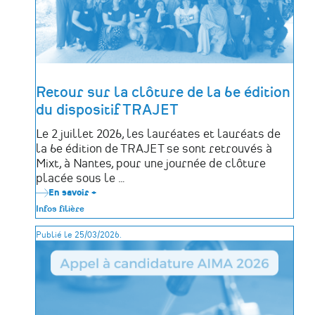
atlantiques
avec
le
projet
PANO
DA
COSTA
#2
Retour sur la clôture de la 6e édition
du dispositif TRAJET
Le 2 juillet 2026, les lauréates et lauréats de
la 6e édition de TRAJET se sont retrouvés à
Mixt, à Nantes, pour une journée de clôture
placée sous le …
En savoir +
sur
Retour
Infos filière
sur
la
Publié le 25/03/2026.
clôture
de
la
6e
édition
du
dispositif
TRAJET