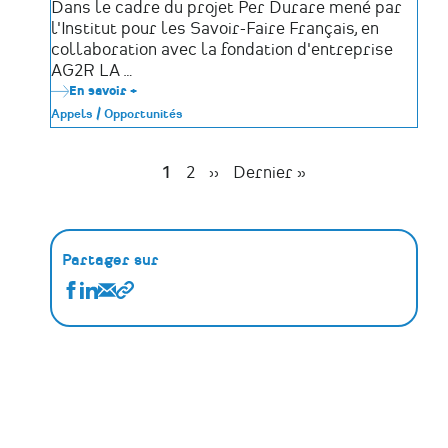
Dans le cadre du projet Per Durare mené par
l'Institut pour les Savoir-Faire Français, en
collaboration avec la fondation d'entreprise
AG2R LA …
En savoir +
sur
Appel
Appels / Opportunités
à
contribution
:
Participez
Page
1
Page
2
Page
››
Dernière
Dernier »
au
Pagination
suivante
page
recensement
des
savoir-
faire
rares
Partager sur
Partager
Partager
Partager
Copier
Actualités
Actualités
Actualités
le
sur
sur
par
lien
Facebook
Linkedin
Email