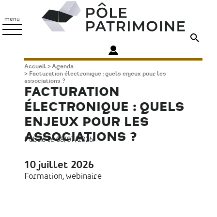
Aller
Pôle
au
Patrimoine
menu
contenu
principal
Fil
Accueil
Agenda
Facturation électronique : quels enjeux pour les
d'Ariane
associations ?
FACTURATION
ÉLECTRONIQUE : QUELS
ENJEUX POUR LES
ASSOCIATIONS ?
Publié le 08/07/2026.
10 juillet 2026
Date
Formation, webinaire
Type
d'évènement