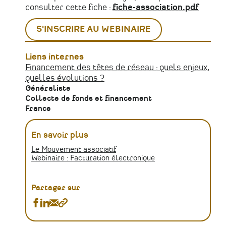
consulter cette fiche :
fiche-association.pdf
S'INSCRIRE AU WEBINAIRE
Liens internes
Financement des têtes de réseau : quels enjeux,
quelles évolutions ?
Généraliste
Collecte de fonds et financement
France
En savoir plus
Le Mouvement associatif
Webinaire : Facturation électronique
Partager sur
Partager
Partager
Partager
Copier
Facturation
Facturation
Facturation
le
électronique
électronique
électronique
lien