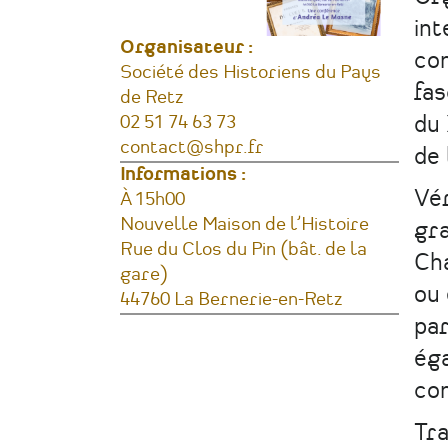
int
Organisateur :
con
Société des Historiens du Pays
fas
de Retz
du 
Téléphone
02 51 74 63 73
Courriel
contact@shpr.fr
de 
Informations :
Vér
Horaires
À 15h00
Lieu
Nouvelle Maison de l’Histoire
gra
Adresse
Rue du Clos du Pin (bât. de la
Cha
gare)
ou 
44760
La Bernerie-en-Retz
par
France
éga
con
Tra