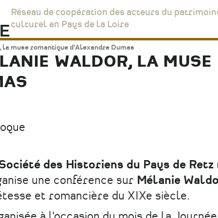
Réseau de coopération des acteurs du patrimoin
culturel en Pays de la Loire
, la muse romantique d'Alexandre Dumas
LANIE WALDOR, LA MUSE
MAS
loque
Société des Historiens du Pays de Ret
ganise une conférence sur
Mélanie Wald
tesse et romancière du XIXe siècle.
anisée à l'occasion du mois de la Journée