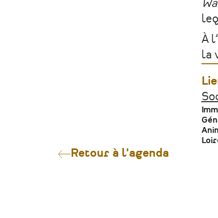
Wal
leq
À l
la 
Lie
Soc
Imm
Gén
Anim
Loir
Retour à l'agenda