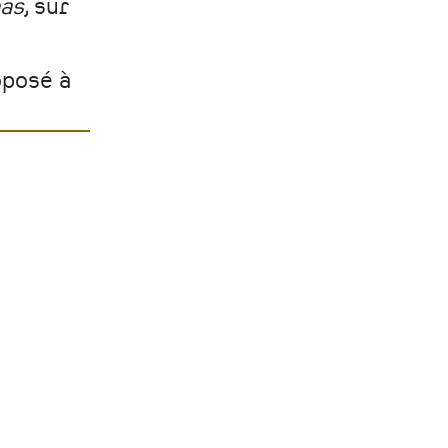
mas
, sur
oposé à