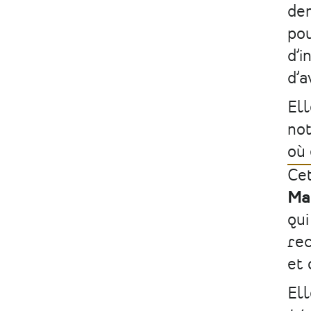
dem
pou
d’i
d’a
Ell
not
où 
Ce
Ma
qui
rec
et 
Ell