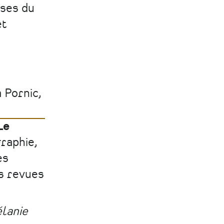
sses du
et
 Pornic,
Le
raphie,
es
s revues
lanie