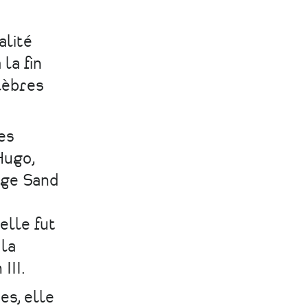
romantique
romantique
romantique
d'Alexandre
d'Alexandre
d'Alexandre
alité
Dumas
Dumas
Dumas
la fin
sur
sur
par
lèbres
Facebook
Linkedin
Email
es
Hugo,
rge Sand
elle fut
la
III.
es, elle