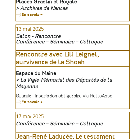
Lieu
Places Graslin et Royale
Archives de Nantes
Organisateur
En savoir +
sur
«
Libres
13 mai 2025
!
1944-
Salon - Rencontre
1947
Conférence – Séminaire – Colloque
»,
une
exposition
Rencontre avec Lili Leignel,
sur
survivante de la Shoah
la
fin
de
Lieu
Espace du Maine
la
La Vigie-Mémorial des Déportés de la
Seconde
Guerre
Organisateur
Mayenne
mondiale
dans
Tarifs
Gratuit - Inscription obligatoire via HelloAsso
la
En savoir +
sur
métropole
Rencontre
nantaise
avec
17 mai 2025
Lili
Leignel,
Conférence – Séminaire – Colloque
survivante
de
la
Jean-René Ladurée, Le testament