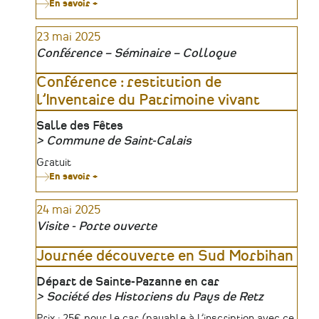
En savoir +
sur
Rencontre
départementale
23 mai 2025
des
acteurs
Conférence – Séminaire – Colloque
du
patrimoine
mayennais
Conférence : restitution de
l’Inventaire du Patrimoine vivant
Lieu
Salle des Fêtes
Commune de Saint-Calais
Organisateur
Tarifs
Gratuit
En savoir +
sur
Conférence
:
24 mai 2025
restitution
de
Visite - Porte ouverte
l’Inventaire
du
Patrimoine
Journée découverte en Sud Morbihan
vivant
Lieu
Départ de Sainte-Pazanne en car
Société des Historiens du Pays de Retz
Organisateur
Tarifs
Prix : 25€ pour le car (payable à l’inscription avec ce