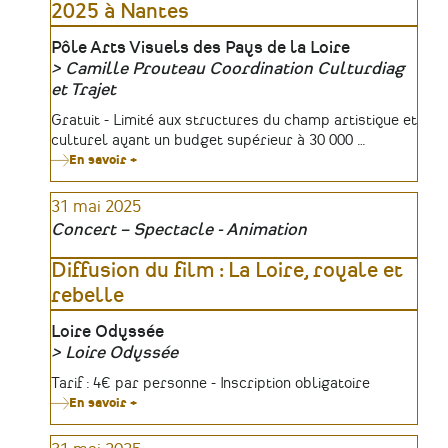
2025 à Nantes
démonstration)
Lieu
Pôle Arts Visuels des Pays de la Loire
Camille Prouteau Coordination Culturdiag
Organisateur
et Trajet
Tarifs
Gratuit - Limité aux structures du champ artistique et
culturel ayant un budget supérieur à 30 000 …
En savoir +
sur
Culturdiag
#10
31 mai 2025
:
27
Concert – Spectacle - Animation
mai
et
12
Diffusion du film : La Loire, royale et
juin
rebelle
2025
à
Nantes
Lieu
Loire Odyssée
Loire Odyssée
Organisateur
Tarifs
Tarif : 4€ par personne - Inscription obligatoire
En savoir +
sur
Diffusion
du