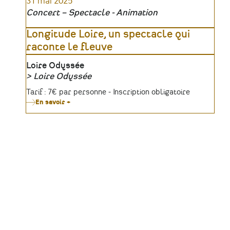
31 mai 2025
film
:
Concert – Spectacle - Animation
La
Loire,
royale
Longitude Loire, un spectacle qui
et
raconte le fleuve
rebelle
Lieu
Loire Odyssée
Loire Odyssée
Organisateur
Tarifs
Tarif : 7€ par personne - Inscription obligatoire
En savoir +
sur
Longitude
Loire,
un
spectacle
qui
raconte
le
fleuve