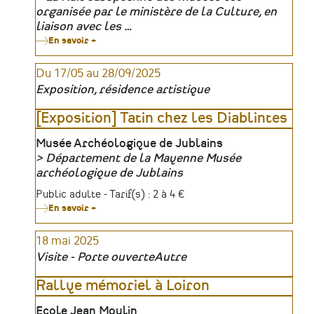
:
Organisateur
organisée par le ministère de la Culture, en
exemple
des
liaison avec les …
dernières
En savoir +
sur
volontés
Nuit
de
européenne
Guy
Du 17/05 au 28/09/2025
des
VII
musées
de
Exposition, résidence artistique
2025
Laval
(Maine)
[Exposition] Tatin chez les Diablintes
au
XIIIe
siècle
Lieu
Musée Archéologique de Jublains
Département de la Mayenne Musée
Organisateur
archéologique de Jublains
Tarifs
Public adulte - Tarif(s) : 2 à 4 €
En savoir +
sur
[Exposition]
Tatin
18 mai 2025
chez
les
Visite - Porte ouverte
Autre
Diablintes
Rallye mémoriel à Loiron
Lieu
Ecole Jean Moulin