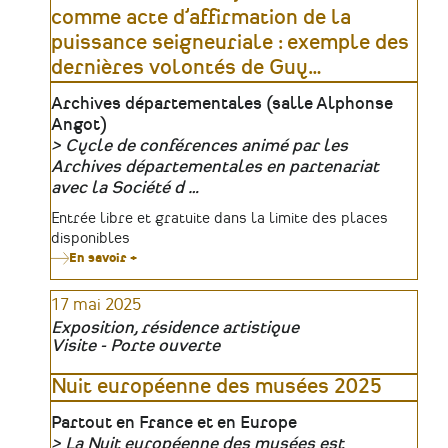
Shoah
comme acte d’affirmation de la
puissance seigneuriale : exemple des
dernières volontés de Guy
…
Lieu
Archives départementales (salle Alphonse
Angot)
Cycle de conférences animé par les
Organisateur
Archives départementales en partenariat
avec la Société d …
Tarifs
Entrée libre et gratuite dans la limite des places
disponibles
En savoir +
sur
Jean-
René
17 mai 2025
Ladurée,
Le
Exposition, résidence artistique
testament
Visite - Porte ouverte
comme
acte
d’affirmation
Nuit européenne des musées 2025
de
la
Lieu
Partout en France et en Europe
puissance
seigneuriale
La Nuit européenne des musées est