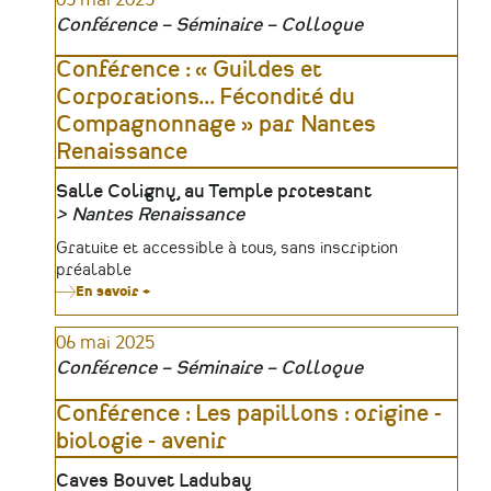
05 mai 2025
nouveau
Conférence – Séminaire – Colloque
regard
sur
les
Conférence : « Guildes et
Massacres
Corporations... Fécondité du
de
Machecoul
Compagnonnage » par Nantes
(mars-
avril
Renaissance
1793)
Lieu
Salle Coligny, au Temple protestant
Nantes Renaissance
Organisateur
Tarifs
Gratuite et accessible à tous, sans inscription
préalable
En savoir +
sur
Conférence
:
06 mai 2025
«
Guildes
Conférence – Séminaire – Colloque
et
Corporations...
Fécondité
Conférence : Les papillons : origine -
du
biologie - avenir
Compagnonnage
»
par
Lieu
Caves Bouvet Ladubay
Nantes