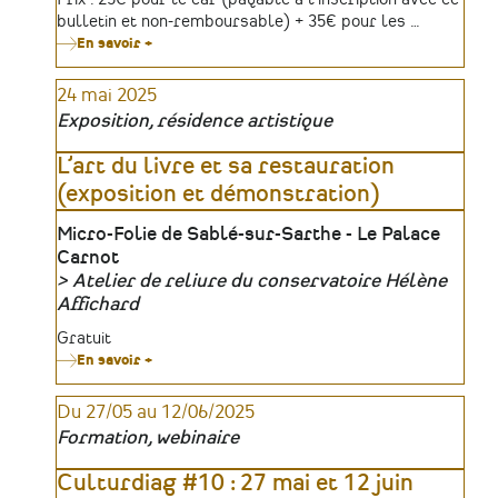
bulletin et non-remboursable) + 35€ pour les …
En savoir +
sur
Journée
découverte
24 mai 2025
en
Sud
Exposition, résidence artistique
Morbihan
L’art du livre et sa restauration
(exposition et démonstration)
Lieu
Micro-Folie de Sablé-sur-Sarthe - Le Palace
Carnot
Atelier de reliure du conservatoire Hélène
Organisateur
Affichard
Tarifs
Gratuit
En savoir +
sur
L’art
du
Du 27/05 au 12/06/2025
livre
et
Formation, webinaire
sa
restauration
(exposition
Culturdiag #10 : 27 mai et 12 juin
et