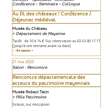
guerre
Conférence – Séminaire – Colloque
à
Nantes
en
Au fil des châteaux ! Conférence /
couleurs,
Déjeuner médiéval
1939-
1945
»
Lieu
Musée du Château
par
Département de Mayenne
Nantes
Renaissance
Organisateur
Tarifs
Tarifs : de 10 à 14 € Sur réservation au 02.43.00.17.17
(jusqu’à une semaine avant la date)
En savoir +
sur
Au
fil
21 mai 2025
des
châteaux
Salon - Rencontre
!
Conférence
/
Rencontre départementale des
Déjeuner
acteurs du patrimoine mayennais
médiéval
Lieu
Musée Robert Tatin
Pôle Patrimoine
Organisateur
Tarifs
Gratuit, sur inscription