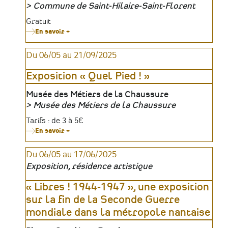
Commune de Saint-Hilaire-Saint-Florent
Renaissance
Organisateur
Tarifs
Gratuit
En savoir +
sur
Conférence
:
Du 06/05 au 21/09/2025
Les
papillons
:
Exposition « Quel Pied ! »
origine
-
biologie
Lieu
Musée des Métiers de la Chaussure
-
Musée des Métiers de la Chaussure
avenir
Organisateur
Tarifs
Tarifs : de 3 à 5€
En savoir +
sur
Exposition
«
Du 06/05 au 17/06/2025
Quel
Pied
Exposition, résidence artistique
!
»
« Libres ! 1944-1947 », une exposition
sur la fin de la Seconde Guerre
mondiale dans la métropole nantaise