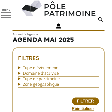
Aller
Pôle
au
Patrimoine
menu
contenu
principal
Fil
Accueil
Agenda
AGENDA MAI 2025
d'Ariane
FILTRES
Type d'évènement
Domaine d'activité
Type de patrimoine
Zone géographique