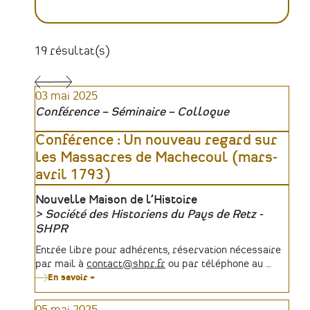
19 résultat(s)
Pagination
03 mai 2025
Conférence – Séminaire – Colloque
Conférence : Un nouveau regard sur
les Massacres de Machecoul (mars-
avril 1793)
Lieu
Nouvelle Maison de l’Histoire
Société des Historiens du Pays de Retz -
Organisateur
SHPR
Tarifs
Entrée libre pour adhérents, réservation nécessaire
par mail à
contact@shpr.fr
ou par téléphone au …
En savoir +
sur
Conférence
:
Un