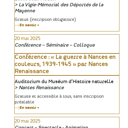
La Vigie-Mémorial des Déportés de la
Organisateur
Mayenne
Tarifs
Gratuit (inscription obligatoire)
En savoir +
sur
Rallye
mémoriel
20 mai 2025
à
Loiron
Conférence – Séminaire – Colloque
Conférence : « La guerre à Nantes en
couleurs, 1939-1945 » par Nantes
Renaissance
Lieu
Auditorium du Muséum d’Histoire naturelle
Nantes Renaissance
Organisateur
Tarifs
Gratuite et accessible à tous, sans inscription
préalable
En savoir +
sur
Conférence
:
20 mai 2025
«
La
Concert – Spectacle - Animation