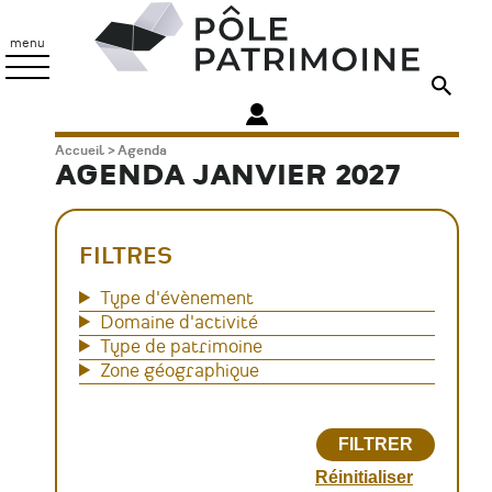
Aller
Pôle
au
Patrimoine
menu
contenu
principal
Fil
Accueil
Agenda
AGENDA JANVIER 2027
d'Ariane
FILTRES
Type d'évènement
Domaine d'activité
Type de patrimoine
Zone géographique