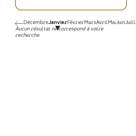
Pagination
Décembre
Décembre
Janvier
Février
Mars
Avril
Mai
Juin
Juil
Aucun résultat ne correspond à votre
recherche.