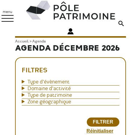
Aller
Pôle
au
Patrimoine
menu
contenu
principal
Fil
Accueil
Agenda
AGENDA DÉCEMBRE 2026
d'Ariane
FILTRES
Type d'évènement
Domaine d'activité
Type de patrimoine
Zone géographique