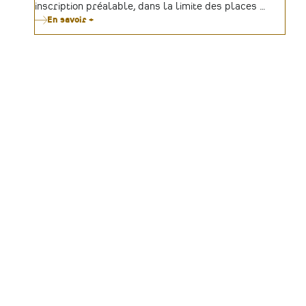
inscription préalable, dans la limite des places …
En savoir +
sur
Une
charte
des
bonnes
pratiques
de
restauration
du
Bâti
ancien
à
Nantes