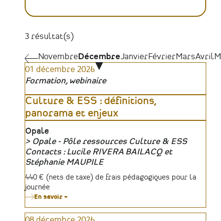
3 résultat(s)
Pagination
Novembre
Novembre
Décembre
Janvier
Février
Mars
Avril
M
01 décembre 2026
Formation, webinaire
Culture & ESS : définitions,
panorama et enjeux
Lieu
Opale
Opale - Pôle ressources Culture & ESS
Organisateur
Contacts : Lucile RIVERA BAILACQ et
Stéphanie MAUPILE
Tarifs
440 € (nets de taxe) de frais pédagogiques pour la
journée
En savoir +
sur
Culture
&
08 décembre 2026
ESS