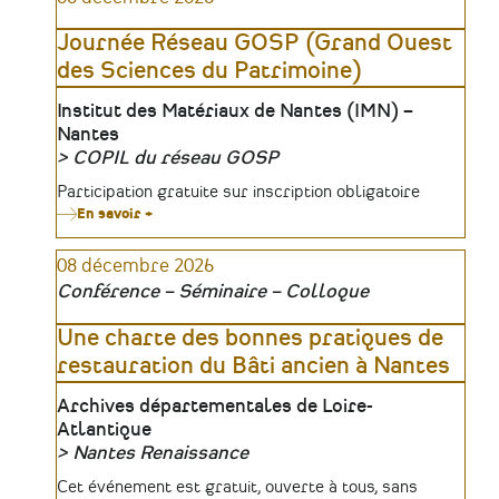
:
définitions,
Journée Réseau GOSP (Grand Ouest
panorama
et
des Sciences du Patrimoine)
enjeux
Lieu
Institut des Matériaux de Nantes (IMN) –
Nantes
COPIL du réseau GOSP
Organisateur
Tarifs
Participation gratuite sur inscription obligatoire
En savoir +
sur
Journée
Réseau
08 décembre 2026
GOSP
(Grand
Conférence – Séminaire – Colloque
Ouest
des
Sciences
Une charte des bonnes pratiques de
du
restauration du Bâti ancien à Nantes
Patrimoine)
Lieu
Archives départementales de Loire-
Atlantique
Nantes Renaissance
Organisateur
Tarifs
Cet événement est gratuit, ouverte à tous, sans