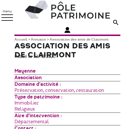
Aller
Pôle
au
Patrimoine
menu
contenu
principal
Fil
Accueil
Annuaire
Association des amis de Clairmont
ASSOCIATION DES AMIS
d'Ariane
DE CLAIRMONT
Publié le 23/12/2020.
Zone
Mayenne
géographique
Type
Association
de
Domaine d'activité
structure
Préservation, conservation, restauration
Type de patrimoine
Immobilier
Religieux
Aire d'intervention
Départemental
Contact :