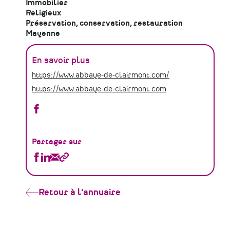
Immobilier
Religieux
Préservation, conservation, restauration
Mayenne
En savoir plus
https://www.abbaye-de-clairmont.com/
https://www.abbaye-de-clairmont.com
Association
des
amis
de
Partager sur
Clairmont
Partager
Partager
Partager
Copier
sur
Association
Association
Association
le
Facebook
des
des
des
lien
amis
amis
amis
Retour à l'annuaire
de
de
de
Clairmont
Clairmont
Clairmont
sur
sur
par