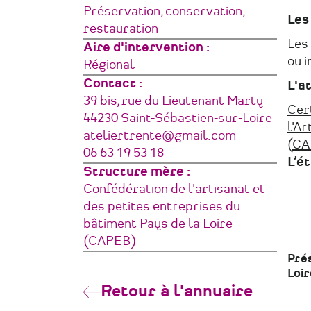
Préservation, conservation,
Les
restauration
Les 
Aire d'intervention
ou i
Régional
Contact :
L'at
Adresse
39 bis, rue du Lieutenant Marty
Cert
44230
Saint-Sébastien-sur-Loire
l'Ar
France
Courriel
ateliertrente@gmail.com
(CA
Téléphone
06 63 19 53 18
L’é
Structure mère
Confédération de l'artisanat et
des petites entreprises du
bâtiment Pays de la Loire
(CAPEB)
Prés
Loir
Retour à l'annuaire