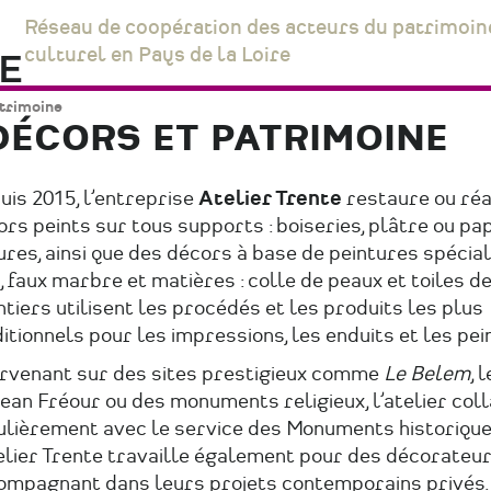
Réseau de coopération des acteurs du patrimoin
culturel en Pays de la Loire
atrimoine
DÉCORS ET PATRIMOINE
is 2015, l’entreprise
Atelier Trente
restaure ou réa
rs peints sur tous supports : boiseries, plâtre ou pap
res, ainsi que des décors à base de peintures spécial
, faux marbre et matières : colle de peaux et toiles de
tiers utilisent les procédés et les produits les plus
itionnels pour les impressions, les enduits et les pei
ervenant sur des sites prestigieux comme
Le Belem
, 
ean Fréour ou des monuments religieux, l’atelier col
ulièrement avec le service des Monuments historiques
elier Trente travaille également pour des décorateur
ompagnant dans leurs projets contemporains privés.