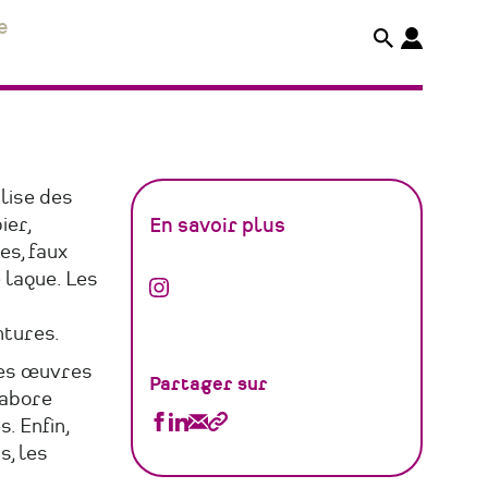
e
lise des
ier,
En savoir plus
es, faux
 laque. Les
AtelierTrente
-
ntures.
décors
les œuvres
Partager sur
et
labore
Partager
Partager
Partager
Copier
. Enfin,
patrimoine
s, les
AtelierTrente
AtelierTrente
AtelierTrente
le
sur