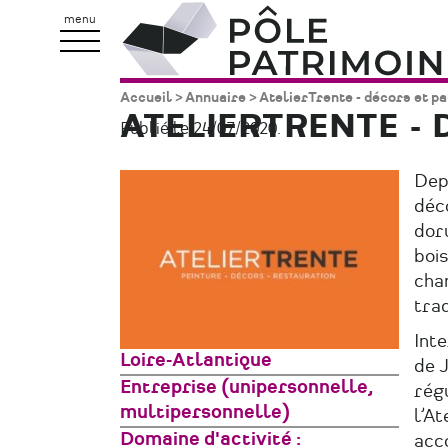
Aller
Pôle
menu
au
Patrimoine
contenu
Accueil
Annuaire
AtelierTrente - décors et p
Fil
principal
ATELIERTRENTE - 
Publié le 24/07/2020.
d'Ariane
Depu
déco
doru
bois
chan
trad
Int
Zone
Loire-Atlantique
de J
géographique
Type
Entreprise (unipersonnelle,
rég
de
multipersonnelle)
l’At
structure
Domaine d'activité
acc