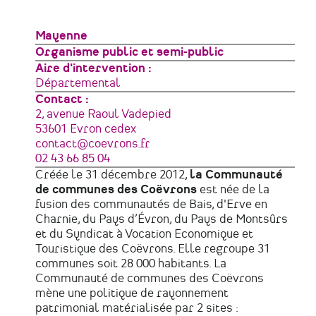
Zone
Mayenne
géographique
Type
Organisme public et semi-public
de
Aire d'intervention
structure
Départemental
Contact :
Adresse
2, avenue Raoul Vadepied
53601
Evron cedex
France
Courriel
contact@coevrons.fr
Téléphone
02 43 66 85 04
Créée le 31 décembre 2012,
la Communauté
de communes des Coëvrons
est née de la
fusion des communautés de Bais, d'Erve en
Charnie, du Pays d’Évron, du Pays de Montsûrs
et du Syndicat à Vocation Economique et
Touristique des Coëvrons. Elle regroupe 31
communes soit 28 000 habitants. La
Communauté de communes des Coëvrons
mène une politique de rayonnement
patrimonial matérialisée par 2 sites :