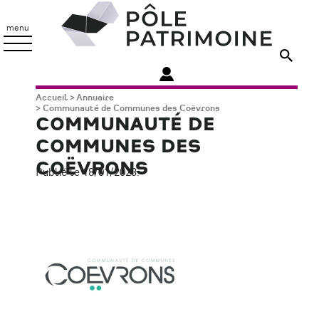
Aller
Pôle
au
Patrimoine
menu
contenu
principal
Fil
Accueil
Annuaire
Communauté de Communes des Coëvrons
d'Ariane
COMMUNAUTÉ DE
COMMUNES DES
COËVRONS
Publié le 18/01/2023.