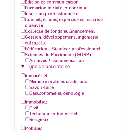
Edition et communication
Formation initiale et continue
Insertion professionnelle
Conseil, études, expertise et maitrise
d'oeuvre
Collecte de fonds et financement
Gestion, développement, ingénierie
culturelle
Fédération – Syndicat professionnel
Sciences du Patrimoine (GOSP)
Archives / Documentation
Type de patrimoine
Conservation du patrimoine et
archéologie
Immatériel
Humanités numériques
Mémoire orale et traditions
Relations Publiques (médiation
Savoir-faire
culturelle et valorisation)
Gastronomie et oenologie
Sciences des matériaux et de l'ingénierie
Immobilier
Civil
Technique et industriel
Religieux
Mobilier