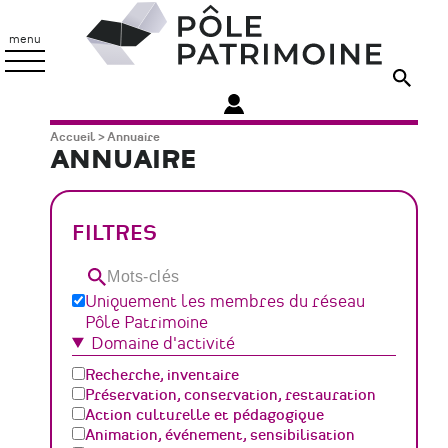
Aller
Pôle
au
Patrimoine
menu
contenu
principal
Fil
Accueil
Annuaire
ANNUAIRE
d'Ariane
FILTRES
Mots-
clés
Uniquement les membres du réseau
Pôle Patrimoine
Domaine d'activité
Recherche, inventaire
Préservation, conservation, restauration
Action culturelle et pédagogique
Animation, événement, sensibilisation