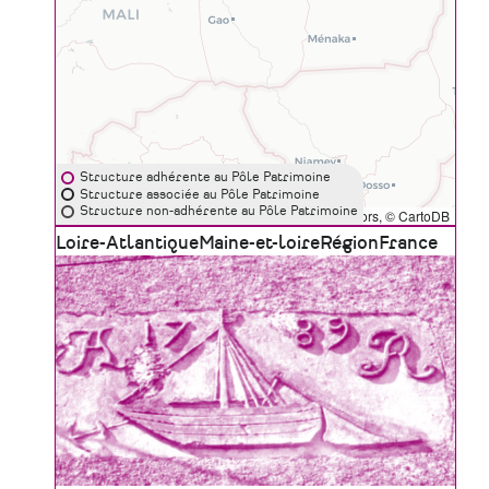
Structure adhérente au Pôle Patrimoine
Structure associée au Pôle Patrimoine
Structure non-adhérente au Pôle Patrimoine
Leaflet
|
©
OpenStreetMap
contributors, ©
CartoDB
Zone
Loire-Atlantique
Maine-et-loire
Région
France
géographique