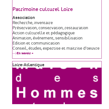
Patrimoine culturel Loire
Type
Association
de
Domaine
Recherche, inventaire
structure
d'activité
Préservation, conservation, restauration
Action culturelle et pédagogique
Animation, événement, sensibilisation
Edition et communication
Conseil, études, expertise et maitrise d'oeuvre
En savoir +
sur
Patrimoine
culturel
Zone
Loire-Atlantique
Loire
géographique