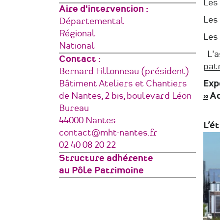
Les 
Aire d'intervention
Les 
Départemental
Régional
Les
National
L'as
Contact :
patr
Bernard Fillonneau (président)
Adresse
Bâtiment Ateliers et Chantiers
Exp
de Nantes, 2 bis, boulevard Léon-
»
Ac
Bureau
44000
Nantes
L’é
France
Courriel
contact@mht-nantes.fr
Téléphone
02 40 08 20 22
Structure adhérente
au Pôle Patrimoine