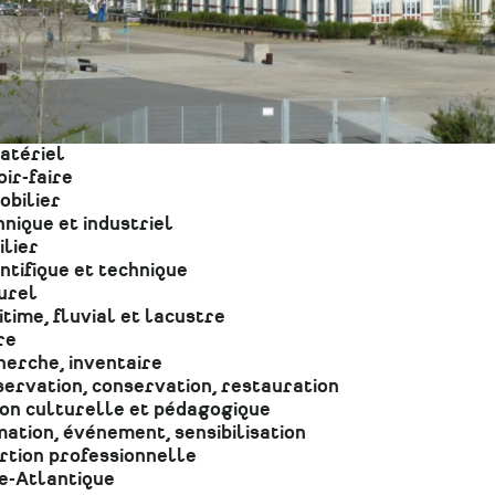
atériel
ir-faire
obilier
nique et industriel
lier
ntifique et technique
urel
time, fluvial et lacustre
re
erche, inventaire
ervation, conservation, restauration
ion culturelle et pédagogique
ation, événement, sensibilisation
rtion professionnelle
e-Atlantique