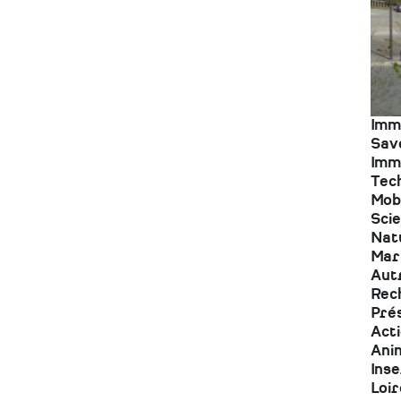
Imm
Savo
Imm
Tech
Mobi
Scie
Nat
Mari
Aut
Rech
Prés
Act
Anim
Inse
Loir