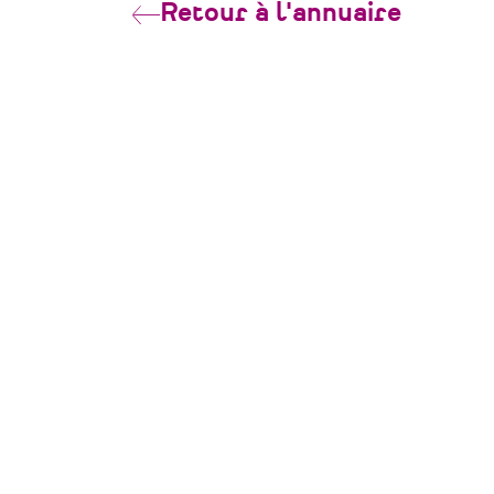
Retour à l'annuaire
CONTACT
Pôle Patrimoine
39 rue Félix Thomas
44000 Nantes
contact@polepatrimoine-paysdelaloire.f
06 38 76 69 19