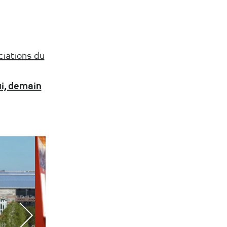
ciations du
ui, demain