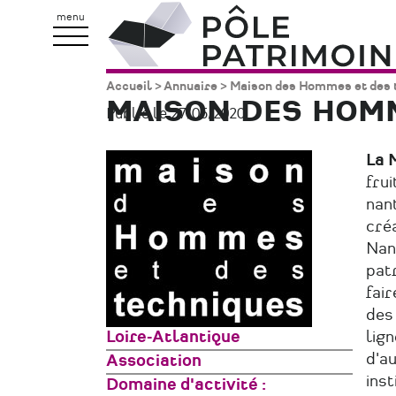
Aller
Pôle
menu
au
Patrimoine
contenu
Accueil
Annuaire
Maison des Hommes et des 
Fil
principal
MAISON DES HOMM
Publié le 27/05/2020.
d'Ariane
La 
frui
nant
créa
Nan
patr
fair
des
Zone
Loire-Atlantique
lign
géographique
d'a
Type
Association
inst
de
Domaine d'activité