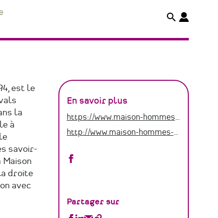
e
94, est le
avals
En savoir plus
ans la
https://www.maison-hommes-techniques.fr/
le à
http://www.maison-hommes-techniques.fr/
le
es savoir-
Maison
a Maison
a droite
des
ion avec
Hommes
Partager sur
et