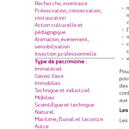
structure
Recherche, inventaire
m
Préservation, conservation,
n
restauration
n
Action culturelle et
f
pédagogique
m
Animation, événement,
c
sensibilisation
c
Insertion professionnelle
v
Type de patrimoine
Immatériel
Pour
Savoir-faire
pos
Immobilier
des 
Technique et industriel
con
Mobilier
aux
Scientifique et technique
Les
Naturel
Maritime, fluvial et lacustre
Les
Autre