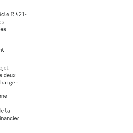
icle R.421-
es
des
nt
ojet
es deux
harge :
nne
e la
financier