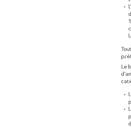
l
d
1
c
l
Tout
pré
Le b
d'am
cat
l
p
l
p
d