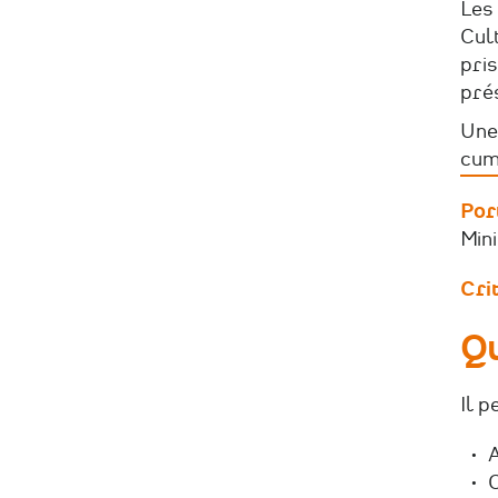
Les 
Cul
pris
pré
Une
cum
Por
Mini
Crit
Qu
Il p
A