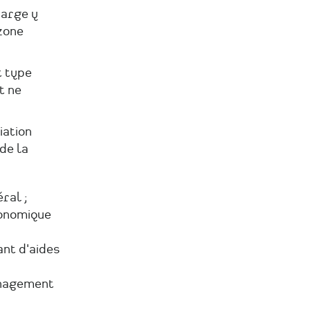
harge y
zone
t type
t ne
iation
de la
ral ;
conomique
ant d'aides
énagement