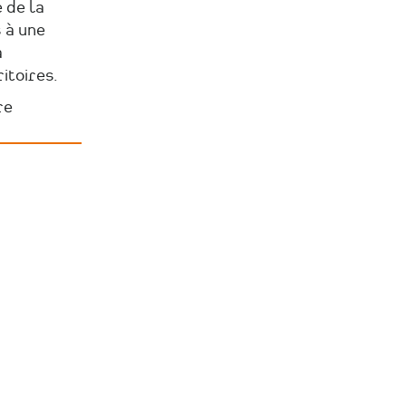
 de la
 à une
a
itoires.
re