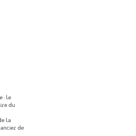
 : le
ire du
de la
inancier de