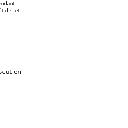
endant
ût de cette
 soutien