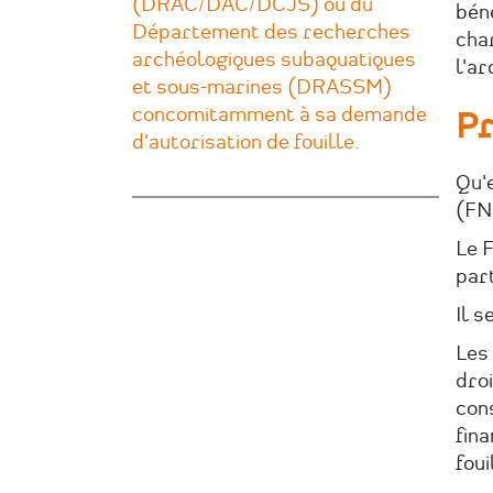
(DRAC/DAC/DCJS) ou du
béné
Département des recherches
char
archéologiques subaquatiques
l'a
et sous-marines (DRASSM)
concomitamment à sa demande
Pr
d'autorisation de fouille.
Qu'e
(FN
Le F
part
Il s
Les 
droi
con
fin
fou