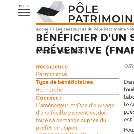
Aller
Pôle
menu
au
Patrimoine
contenu
Accueil
Les ressources du Pôle Patrimoine
R
Fil
principal
BÉNÉFICIER D'UN 
d'Ariane
PRÉVENTIVE (FNA
Publié le 29/10/2025.
Offr
Récurrence
Permanente
Dans
Type de bénéficiaires
foui
Recherche
labo
Contact :
le s
L'aménageur, maître d'ouvrage
pré
d'une fouille préventive, doit
est 
faire sa demande auprès du
préfet de région
Pou