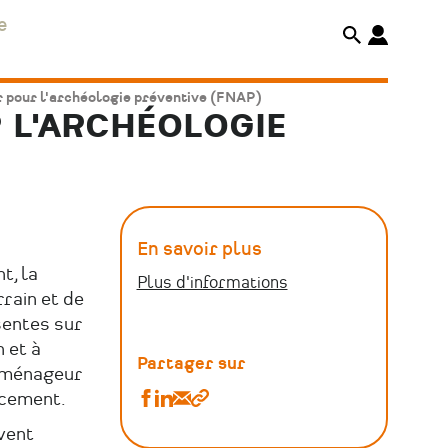
e
er pour l'archéologie préventive (FNAP)
R L'ARCHÉOLOGIE
En savoir plus
t, la
Plus d'informations
rrain et de
sentes sur
n et à
Partager sur
'aménageur
Partager
Partager
Partager
Copier
ncement.
Bénéficier
Bénéficier
Bénéficier
le
vent