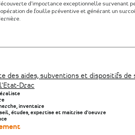
écouverte d'importance exceptionnelle survenant p
'opération de fouille préventive et générant un surco
ernière.
te des aides, subventions et dispositifs de
ens
l'Etat-Drac
ternes
éraliste
re
erche, inventaire
eil, études, expertise et maitrise d'oeuvre
nce
cement