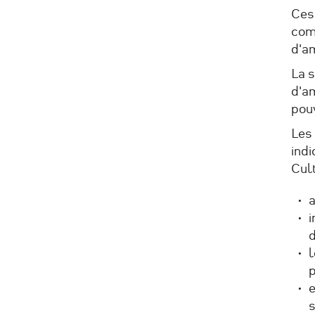
Ces
comp
d'a
La s
d'am
pouv
Les
indi
Cult
a
i
d
l
p
e
s