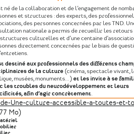
est né de la collaboration et de l’engagement de nom
onnes et structures : des experts, des professionnel
ociations, des personnes concernées par les TND. Un
ultation nationale a permis de recueillir les retours
structures culturelles et d’une centaine d’associatio
sonnes directement concernées par le biais de quest
’entretiens.
est destiné aux professionnels des différents cha
ciplinaires de la culture
(cinéma, spectacle vivant, 
lique, musées, monuments...)
et les invite à se famil
c les troubles du neurodéveloppement et leurs
cificités, afin d’agir concrètement
.
de-Une-culture-accessible-a-toutes-et-to
hier
.77 Mo)
atériel
obilier
lier