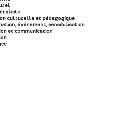
urel
éraliste
ion culturelle et pédagogique
ation, événement, sensibilisation
ion et communication
ion
nce