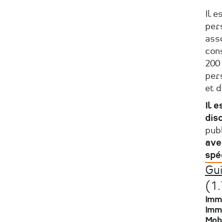
Il 
pers
ass
cons
200 
per
et d
Il 
dis
pub
ave
spé
Gui
Fic
(1
Imm
Imm
Mobi