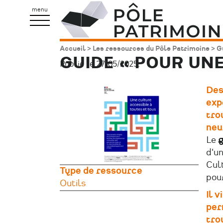
Aller
Pôle
menu
au
Patrimoine
contenu
Accueil
Les ressources du Pôle Patrimoine
Gu
Fil
principal
GUIDE « POUR UNE
Publié le 27/05/2025.
d'Ariane
Image
Des
principale
exp
tro
neu
Le
g
d'un
Cult
Type de ressource
pou
Outils
Il v
per
tro