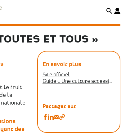
e
TOUTES ET TOUS »
es
En savoir plus
Site officiel
Guide « Une culture accessible à toutes et tous »
t le fruit
de la
 nationale
Partager sur
Partager
Partager
Partager
Copier
utions
Guide
Guide
Guide
le
ayant des
«
«
«
lien