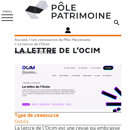
Aller
Pôle
au
Patrimoine
menu
contenu
principal
Fil
Accueil
Les ressources du Pôle Patrimoine
La lettre de l’Ocim
d'Ariane
LA LETTRE DE L’OCIM
Publié le 29/01/2025.
Image
principale
Type de ressource
Outils
La lettre de l’Ocim est une revue qui embrasse