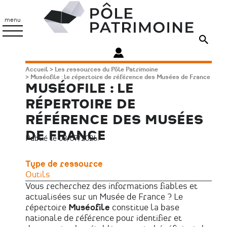
Aller
Pôle
au
Patrimoine
menu
contenu
principal
Fil
Accueil
Les ressources du Pôle Patrimoine
Muséofile : le répertoire de référence des Musées de France
d'Ariane
MUSÉOFILE : LE
RÉPERTOIRE DE
RÉFÉRENCE DES MUSÉES
DE FRANCE
Publié le 08/07/2026.
Type de ressource
Outils
Vous recherchez des informations fiables et
actualisées sur un Musée de France ? Le
répertoire
Muséofile
constitue la base
nationale de référence pour identifier et