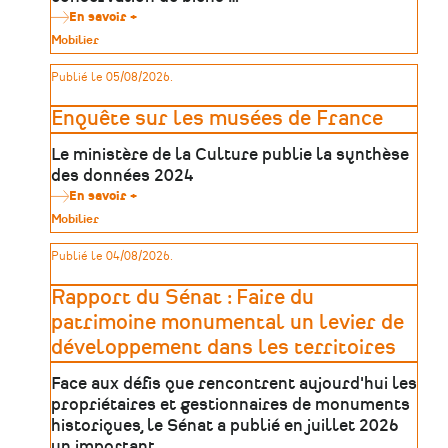
En savoir +
sur
Plan
Type
Mobilier
d'action
de
de
patrimoine
Publié le 05/08/2026.
sûreté
des
établissements
Enquête sur les musées de France
patrimoniaux
Le ministère de la Culture publie la synthèse
des données 2024
En savoir +
sur
Enquête
Type
Mobilier
sur
de
les
patrimoine
Publié le 04/08/2026.
musées
de
France
Rapport du Sénat : Faire du
patrimoine monumental un levier de
développement dans les territoires
Face aux défis que rencontrent aujourd'hui les
propriétaires et gestionnaires de monuments
historiques, le Sénat a publié en juillet 2026
un important …