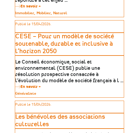
répondre à cet enjeu …
En savoir +
sur
Patrimoine
Type
Immobilier
Mobilier
Naturel
culturel
de
et
patrimoine
Publié le 15/04/2026.
risques
majeurs
:
CESE – Pour un modèle de société
des
ressources
soutenable, durable et inclusive à
pour
l’horizon 2050
mieux
anticiper
et
Le Conseil économique, social et
agir
environnemental (CESE) publie une
résolution prospective consacrée à
l’évolution du modèle de société français à l …
En savoir +
sur
CESE
Type
Généraliste
–
de
Pour
patrimoine
Publié le 15/04/2026.
un
modèle
de
Les bénévoles des associations
société
soutenable,
culturelles
durable
et