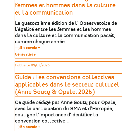
la
femmes et hommes dans la culture
gestion
et la communication
des
difficultés
(2026)
La quatorzième édition de l’ Observatoire de
l’égalité entre les femmes et les hommes
dans la culture et la communication paraît,
comme chaque année …
En savoir +
sur
Observatoire
Type
Généraliste
2026
de
de
patrimoine
Publié le 09/03/2026.
l'égalité
entre
femmes
Guide : Les conventions collectives
et
hommes
applicables dans le secteur culturel
dans
(Anne Souty & Opale. 2026)
la
culture
et
Ce guide rédigé par Anne Souty pour Opale,
la
avec la participation du SMA et d’Hexopée,
communication
souligne l’importance d’identifier la
convention collective …
En savoir +
sur