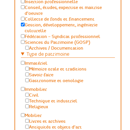
Insertion professionnelle
Conseil, études, expertise et maitrise
d'oeuvre
Collecte de fonds et financement
Gestion, développement, ingénierie
culturelle
Fédération – Syndicat professionnel
Sciences du Patrimoine (GOSP)
Archives / Documentation
Type de patrimoine
Conservation du patrimoine et
archéologie
Immatériel
Humanités numériques
Mémoire orale et traditions
Relations Publiques (médiation
Savoir-faire
culturelle et valorisation)
Gastronomie et oenologie
Sciences des matériaux et de l'ingénierie
Immobilier
Civil
Technique et industriel
Religieux
Mobilier
Livres et archives
Antiquités et objets d'art