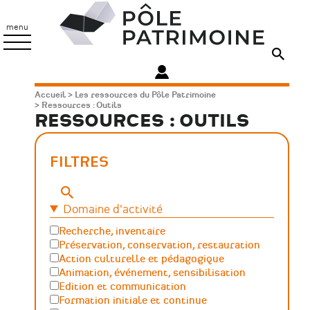
Aller
Pôle
au
Patrimoine
menu
contenu
principal
Fil
Accueil
Les ressources du Pôle Patrimoine
Ressources : Outils
d'Ariane
RESSOURCES : OUTILS
FILTRES
Mots-
clés
Domaine d'activité
Recherche, inventaire
Préservation, conservation, restauration
Action culturelle et pédagogique
Animation, événement, sensibilisation
Edition et communication
Formation initiale et continue