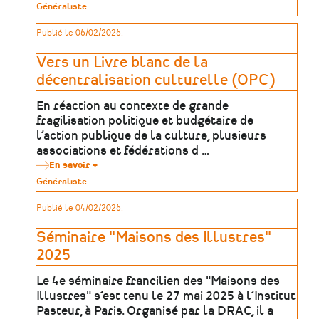
Guide
Type
Généraliste
:
de
Les
patrimoine
Publié le 06/02/2026.
conventions
collectives
applicables
Vers un Livre blanc de la
dans
le
décentralisation culturelle (OPC)
secteur
culturel
En réaction au contexte de grande
(Anne
Souty
fragilisation politique et budgétaire de
&
l’action publique de la culture, plusieurs
Opale.
associations et fédérations d …
2026)
En savoir +
sur
Vers
Type
Généraliste
un
de
Livre
patrimoine
Publié le 04/02/2026.
blanc
de
la
Séminaire "Maisons des Illustres"
décentralisation
culturelle
2025
(OPC)
Le 4e séminaire francilien des "Maisons des
Illustres" s’est tenu le 27 mai 2025 à l’Institut
Pasteur, à Paris. Organisé par la DRAC, il a