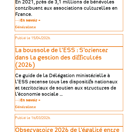
En 2021, près de 3,1 millions de bénévoles
inclusive
à
contribuent aux associations culturelles en
l’horizon
France.
2050
En savoir +
sur
Les
Type
Généraliste
bénévoles
de
des
patrimoine
Publié le 15/04/2026.
associations
culturelles
La boussole de l'ESS : S'orienter
dans la gestion des difficultés
(2026)
Ce guide de la Délégation ministérielle à
l’ESS recense tous les dispositifs nationaux
et territoriaux de soutien aux structures de
l’économie sociale …
En savoir +
sur
La
Type
Généraliste
boussole
de
de
patrimoine
Publié le 16/03/2026.
l'ESS
:
S'orienter
Observatoire 2026 de l'égalité entre
dans