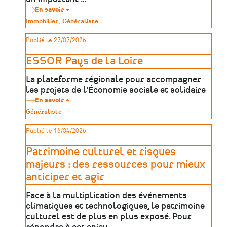
En savoir +
sur
Rapport
Type
Immobilier
Généraliste
du
de
Sénat
patrimoine
Publié le 27/07/2026.
:
Faire
du
ESSOR Pays de la Loire
patrimoine
monumental
La plateforme régionale pour accompagner
un
levier
les projets de l'Économie sociale et solidaire
de
En savoir +
sur
développement
ESSOR
dans
Type
Généraliste
Pays
les
de
de
territoires
patrimoine
Publié le 16/04/2026.
la
Loire
Patrimoine culturel et risques
majeurs : des ressources pour mieux
anticiper et agir
Face à la multiplication des événements
climatiques et technologiques, le patrimoine
culturel est de plus en plus exposé. Pour