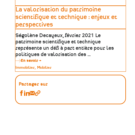
la
Maison
La valorisation du patrimoine
des
Hommes
scientifique et technique : enjeux et
et
perspectives
des
techniques
et
Ségolène Decayeux, février 2021 Le
du
patrimoine scientifique et technique
Centre
d’histoire
représente un défi à part entière pour les
du
politiques de valorisation des …
travail
:
En savoir +
sur
gestion
La
Type
Immobilier
Mobilier
et
valorisation
de
valorisation
du
patrimoine
patrimoine
scientifique et
Partager sur
technique :
enjeux
Partager
Partager
Partager
Copier
et
Ressources
Ressources
Ressources
le
perspectives
:
:
:
lien
Paroles
Paroles
Paroles
d'acteur
d'acteur
d'acteur
sur
sur
par
Facebook
Linkedin
Email