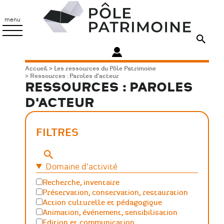
Aller
Pôle
au
Patrimoine
menu
contenu
principal
Fil
Accueil
Les ressources du Pôle Patrimoine
Ressources : Paroles d'acteur
d'Ariane
RESSOURCES : PAROLES
D'ACTEUR
FILTRES
Mots-
clés
Domaine d'activité
Recherche, inventaire
Préservation, conservation, restauration
Action culturelle et pédagogique
Animation, événement, sensibilisation
Edition et communication