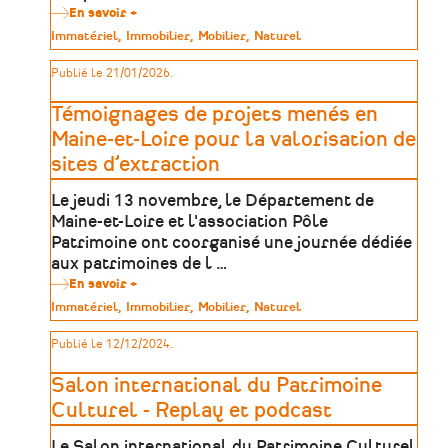
En savoir +
sur
Table
Type
Immatériel
Immobilier
Mobilier
Naturel
ronde
de
dédiée
patrimoine
Publié le 21/01/2026.
à
la
protection
Témoignages de projets menés en
et
valorisation
Maine-et-Loire pour la valorisation de
des
sites d’extraction
patrimoines
de
l’extraction
Le jeudi 13 novembre, le Département de
Maine-et-Loire et l'association Pôle
Patrimoine ont coorganisé une journée dédiée
aux patrimoines de l …
En savoir +
sur
Témoignages
Type
Immatériel
Immobilier
Mobilier
Naturel
de
de
projets
patrimoine
Publié le 12/12/2024.
menés
en
Maine-
Salon international du Patrimoine
et-
Loire
Culturel - Replay et podcast
pour
la
Le Salon international du Patrimoine Culturel