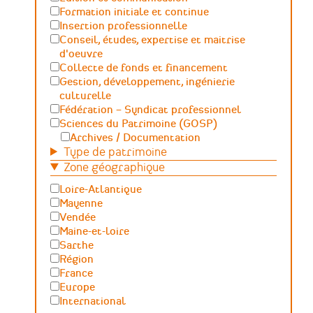
Formation initiale et continue
Insertion professionnelle
Conseil, études, expertise et maitrise
d'oeuvre
Collecte de fonds et financement
Gestion, développement, ingénierie
culturelle
Fédération – Syndicat professionnel
Sciences du Patrimoine (GOSP)
Archives / Documentation
Type de patrimoine
Conservation du patrimoine et
archéologie
Zone géographique
Humanités numériques
Loire-Atlantique
Relations Publiques (médiation
Mayenne
culturelle et valorisation)
Vendée
Sciences des matériaux et de l'ingénierie
Maine-et-loire
Sarthe
Région
France
Europe
International