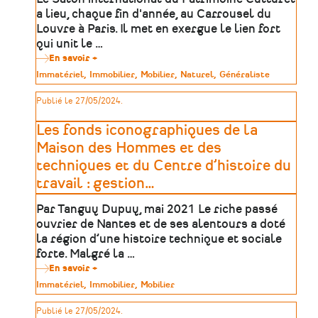
valorisation
de
a lieu, chaque fin d'année, au Carrousel du
sites
Louvre à Paris. Il met en exergue le lien fort
d’extraction
qui unit le …
En savoir +
sur
Salon
Type
Immatériel
Immobilier
Mobilier
Naturel
Généraliste
international
de
du
patrimoine
Publié le 27/05/2024.
Patrimoine
Culturel
-
Les fonds iconographiques de la
Replay
et
Maison des Hommes et des
podcast
techniques et du Centre d’histoire du
travail : gestion
…
Par Tanguy Dupuy, mai 2021 Le riche passé
ouvrier de Nantes et de ses alentours a doté
la région d’une histoire technique et sociale
forte. Malgré la …
En savoir +
sur
Les
Type
Immatériel
Immobilier
Mobilier
fonds
de
iconographiques
patrimoine
Publié le 27/05/2024.
de