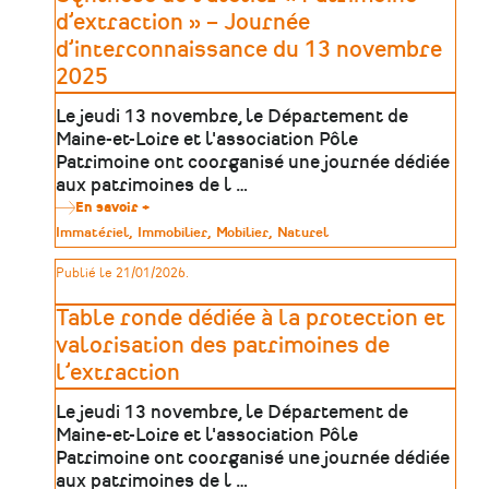
d’extraction » – Journée
d’interconnaissance du 13 novembre
2025
Le jeudi 13 novembre, le Département de
Maine-et-Loire et l'association Pôle
Patrimoine ont coorganisé une journée dédiée
aux patrimoines de l …
En savoir +
sur
Synthèse
Type
Immatériel
Immobilier
Mobilier
Naturel
de
de
l’atelier
patrimoine
Publié le 21/01/2026.
«
Patrimoine
d’extraction
Table ronde dédiée à la protection et
»
–
valorisation des patrimoines de
Journée
l’extraction
d’interconnaissance
du
13
Le jeudi 13 novembre, le Département de
novembre
Maine-et-Loire et l'association Pôle
2025
Patrimoine ont coorganisé une journée dédiée
aux patrimoines de l …