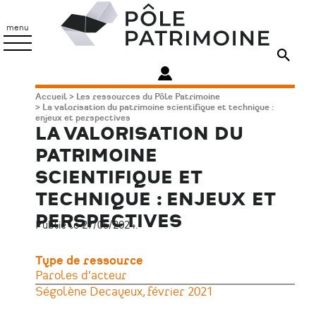
Aller
Pôle
au
Patrimoine
menu
contenu
principal
Fil
Accueil
Les ressources du Pôle Patrimoine
La valorisation du patrimoine scientifique et technique :
d'Ariane
enjeux et perspectives
LA VALORISATION DU
PATRIMOINE
SCIENTIFIQUE ET
TECHNIQUE : ENJEUX ET
PERSPECTIVES
Publié le 27/05/2024.
Type de ressource
Paroles d'acteur
Ségolène Decayeux, février 2021