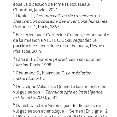
sous la direction de Mme H. Rousteau-
Chambon, janvier 2021.
¹ Figuier L.,
Les merveilles de la science
ou
Description populaire des inventions humaines
,
Préface T. 1, Paris, 1867.
² Entretien avec Catherine Cuenca, responsable
de la mission PATSTEC. « Sauvegarder le
patrimoine scientifique et technique », Revue e-
Phaïstos, 2019.
³ Lahire B.
L’homme pluriel, les ressorts de
l’action
. Paris. 1998.
⁴ Chaumier S., Mairesse F.
La médiation
culturelle.
2013.
⁵ Delavigne Valérie, « Quand le terme entre en
vulgarisation »,
Terminologie et Intelligence
artificielle
, 2003, p. 81
⁶ Daniel Jacobi, « Sémiotique du discours de
vulgarisation scientifique », Semen [En ligne], 2
| 1985, mis en ligne le 21 août 2007, consulté le