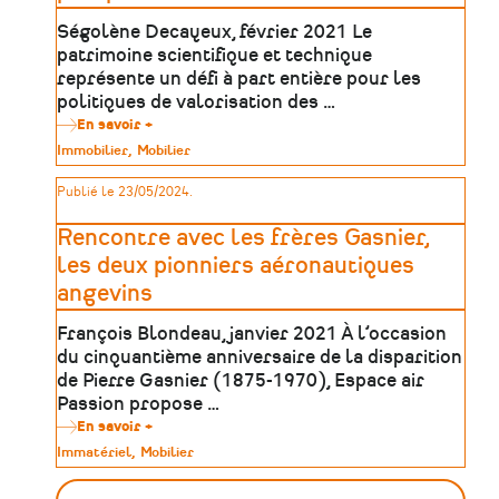
techniques
et
Ségolène Decayeux, février 2021 Le
du
patrimoine scientifique et technique
Centre
d’histoire
représente un défi à part entière pour les
du
politiques de valorisation des …
travail
:
En savoir +
sur
gestion
La
Type
Immobilier
Mobilier
et
valorisation
de
valorisation
du
patrimoine
Publié le 23/05/2024.
patrimoine
scientifique et
technique :
Rencontre avec les frères Gasnier,
enjeux
et
les deux pionniers aéronautiques
perspectives
angevins
François Blondeau, janvier 2021 À l’occasion
du cinquantième anniversaire de la disparition
de Pierre Gasnier (1875-1970), Espace air
Passion propose …
En savoir +
sur
Rencontre
Type
Immatériel
Mobilier
avec
de
les
patrimoine
frères