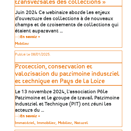
transversales des collections »
Juin 2024 Ce webinaire aborde les enjeux
d’ouverture des collections à de nouveaux
champs et de croisements de collections qui
étaient auparavant …
En savoir +
sur
Webinaire
Type
Mobilier
«
de
Connecter
patrimoine
Publié le 08/01/2025.
/
Décloisonner
:
Protection, conservation et
pour
des
valorisation du patrimoine industriel
approches
et technique en Pays de la Loire
transversales
des
collections
Le 13 novembre 2024, l'association Pôle
»
Patrimoine et le groupe de travail Patrimoine
Industriel et Technique (PIT) ont réuni les
acteurs du …
En savoir +
sur
Protection,
Type
Immatériel
Immobilier
Mobilier
Naturel
conservation
de
et