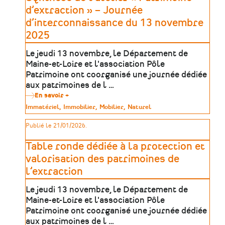
d’extraction » – Journée
d’interconnaissance du 13 novembre
2025
Le jeudi 13 novembre, le Département de
Maine-et-Loire et l'association Pôle
Patrimoine ont coorganisé une journée dédiée
aux patrimoines de l …
En savoir +
sur
Synthèse
Type
Immatériel
Immobilier
Mobilier
Naturel
de
de
l’atelier
patrimoine
Publié le 21/01/2026.
«
Patrimoine
d’extraction
Table ronde dédiée à la protection et
»
–
valorisation des patrimoines de
Journée
l’extraction
d’interconnaissance
du
13
Le jeudi 13 novembre, le Département de
novembre
Maine-et-Loire et l'association Pôle
2025
Patrimoine ont coorganisé une journée dédiée
aux patrimoines de l …