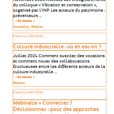
valorisation
de
du colloque « Vibration et conservation »,
sites
organisé par l'INP. Les acteurs du patrimoine :
d’extraction
préventeurs …
En savoir +
sur
Retransmission
Type
Immobilier
Mobilier
vidéo
de
:
patrimoine
Publié le 22/01/2025.
Conservation
et
vibration
Culture industrielle : où en est-on ?
Juillet 2024 Comment susciter des vocations
et comment nouer des collaborations
fructueuses entre les différents acteurs de la
culture industrielle …
En savoir +
sur
Culture
Type
Mobilier
industrielle
de
:
patrimoine
Publié le 20/01/2025.
où
en
est-
Webinaire « Connecter /
on
?
Décloisonner : pour des approches