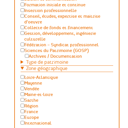
Formation initiale et continue
Insertion professionnelle
Conseil, études, expertise et maitrise
d'oeuvre
Collecte de fonds et financement
Gestion, développement, ingénierie
culturelle
Fédération – Syndicat professionnel
Sciences du Patrimoine (GOSP)
Archives / Documentation
Type de patrimoine
Conservation du patrimoine et
archéologie
Zone géographique
Humanités numériques
Loire-Atlantique
Relations Publiques (médiation
Mayenne
culturelle et valorisation)
Vendée
Sciences des matériaux et de l'ingénierie
Maine-et-loire
Sarthe
Région
France
Europe
International