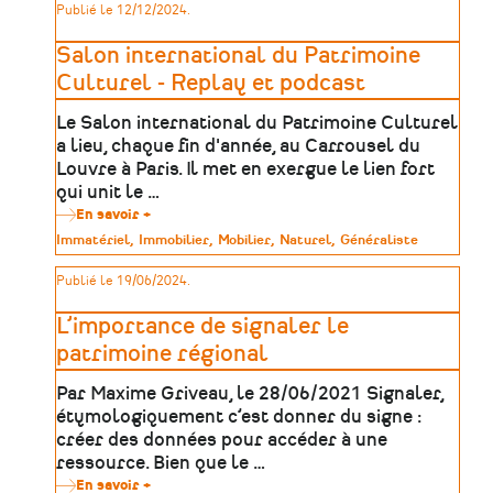
patrimoine
Publié le 12/12/2024.
valorisation
du
patrimoine
Salon international du Patrimoine
industriel
et
Culturel - Replay et podcast
technique
en
Le Salon international du Patrimoine Culturel
Pays
de
a lieu, chaque fin d'année, au Carrousel du
la
Louvre à Paris. Il met en exergue le lien fort
Loire
qui unit le …
En savoir +
sur
Salon
Type
Immatériel
Immobilier
Mobilier
Naturel
Généraliste
international
de
du
patrimoine
Publié le 19/06/2024.
Patrimoine
Culturel
-
L’importance de signaler le
Replay
et
patrimoine régional
podcast
Par Maxime Griveau, le 28/06/2021 Signaler,
étymologiquement c’est donner du signe :
créer des données pour accéder à une
ressource. Bien que le …
En savoir +
sur