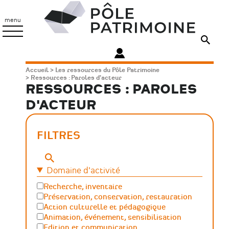
Aller
Pôle
au
Patrimoine
menu
contenu
principal
Fil
Accueil
Les ressources du Pôle Patrimoine
Ressources : Paroles d'acteur
d'Ariane
RESSOURCES : PAROLES
D'ACTEUR
FILTRES
Mots-
clés
Domaine d'activité
Recherche, inventaire
Préservation, conservation, restauration
Action culturelle et pédagogique
Animation, événement, sensibilisation
Edition et communication