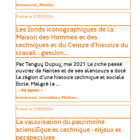
L’importance
Type
Immatériel
Mobilier
de
de
signaler
patrimoine
Publié le 27/05/2024.
le
patrimoine
régional
Les fonds iconographiques de la
Maison des Hommes et des
techniques et du Centre d’histoire du
travail : gestion
…
Par Tanguy Dupuy, mai 2021 Le riche passé
ouvrier de Nantes et de ses alentours a doté
la région d’une histoire technique et sociale
forte. Malgré la …
En savoir +
sur
Les
Type
Immatériel
Immobilier
Mobilier
fonds
de
iconographiques
patrimoine
Publié le 27/05/2024.
de
la
Maison
La valorisation du patrimoine
des
Hommes
scientifique et technique : enjeux et
et
perspectives
des