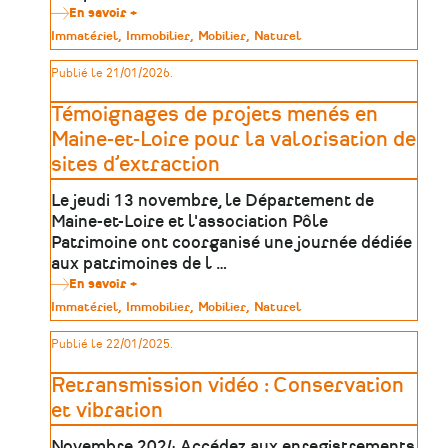
En savoir +
sur
Table
Type
Immatériel
Immobilier
Mobilier
Naturel
ronde
de
dédiée
patrimoine
Publié le 21/01/2026.
à
la
protection
Témoignages de projets menés en
et
valorisation
Maine-et-Loire pour la valorisation de
des
sites d’extraction
patrimoines
de
l’extraction
Le jeudi 13 novembre, le Département de
Maine-et-Loire et l'association Pôle
Patrimoine ont coorganisé une journée dédiée
aux patrimoines de l …
En savoir +
sur
Témoignages
Type
Immatériel
Immobilier
Mobilier
Naturel
de
de
projets
patrimoine
Publié le 22/01/2025.
menés
en
Maine-
Retransmission vidéo : Conservation
et-
Loire
et vibration
pour
la
Novembre 2024 Accédez aux enregistrements