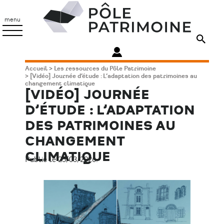
Aller
Pôle
au
Patrimoine
menu
contenu
principal
Fil
Accueil
Les ressources du Pôle Patrimoine
[Vidéo] Journée d’étude : L’adaptation des patrimoines au
d'Ariane
changement climatique
[VIDÉO] JOURNÉE
D’ÉTUDE : L’ADAPTATION
DES PATRIMOINES AU
CHANGEMENT
CLIMATIQUE
Publié le 25/03/2026.
Image
principale