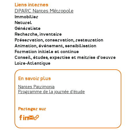
Liens internes
DPARC Nantes Métropole
Immobilier
Naturel
Généraliste
Recherche, inventaire
Préservation, conservation, restauration
Animation, événement, sensibilisation
Formation initiale et continue
Conseil, études, expertise et maitrise d'oeuvre
Loire-Atlantique
En savoir plus
Nantes Patrimonia
Programme de la journée d'étude
Partager sur
Partager
Partager
Partager
Copier
[Vidéo]
[Vidéo]
[Vidéo]
le