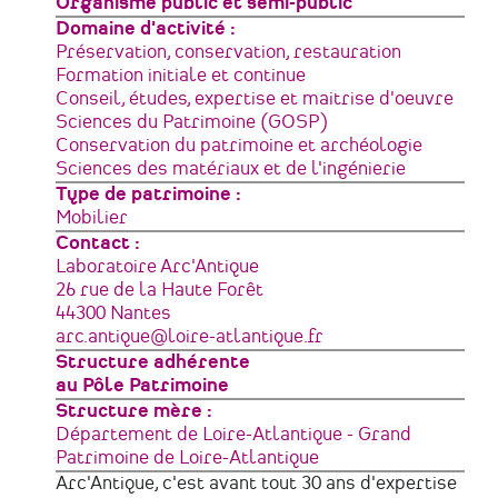
géographique
Type
Organisme public et semi-public
de
Domaine d'activité
structure
Préservation, conservation, restauration
Formation initiale et continue
Conseil, études, expertise et maitrise d'oeuvre
Sciences du Patrimoine (GOSP)
Conservation du patrimoine et archéologie
Sciences des matériaux et de l'ingénierie
Type de patrimoine
Mobilier
Contact :
Laboratoire Arc'Antique
Adresse
26 rue de la Haute Forêt
44300
Nantes
France
Courriel
arc.antique@loire-atlantique.fr
Structure adhérente
au Pôle Patrimoine
Structure mère
Département de Loire-Atlantique - Grand
Patrimoine de Loire-Atlantique
Arc'Antique, c'est avant tout 30 ans d'expertise