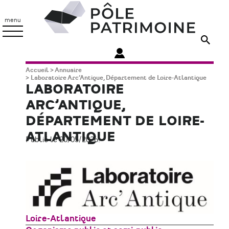
Aller
Pôle
au
Patrimoine
menu
contenu
principal
Fil
Accueil
Annuaire
Laboratoire Arc’Antique, Département de Loire-Atlantique
d'Ariane
LABORATOIRE
ARC’ANTIQUE,
DÉPARTEMENT DE LOIRE-
ATLANTIQUE
Publié le 20/05/2026.
Zone
Loire-Atlantique