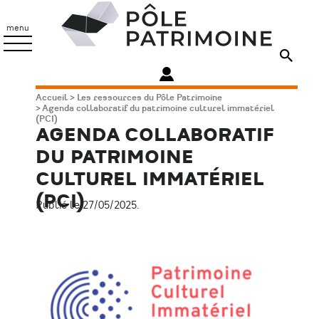
Aller
Pôle
au
Patrimoine
menu
contenu
principal
Fil
Accueil
Les ressources du Pôle Patrimoine
Agenda collaboratif du patrimoine culturel immatériel
d'Ariane
(PCI)
AGENDA COLLABORATIF
DU PATRIMOINE
CULTUREL IMMATÉRIEL
(PCI)
Publié le 27/05/2025.
Image
principale