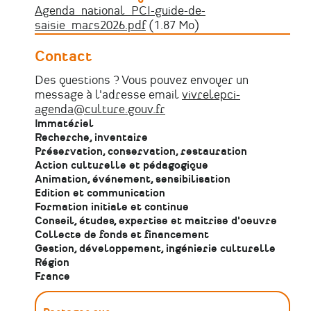
Agenda_national_PCI-guide-de-
Fichier
saisie_mars2026.pdf
(1.87 Mo)
Contact
Des questions ? Vous pouvez envoyer un
message à l'adresse email
vivrelepci-
agenda@culture.gouv.fr
Immatériel
Recherche, inventaire
Préservation, conservation, restauration
Action culturelle et pédagogique
Animation, événement, sensibilisation
Edition et communication
Formation initiale et continue
Conseil, études, expertise et maitrise d'oeuvre
Collecte de fonds et financement
Gestion, développement, ingénierie culturelle
Région
France