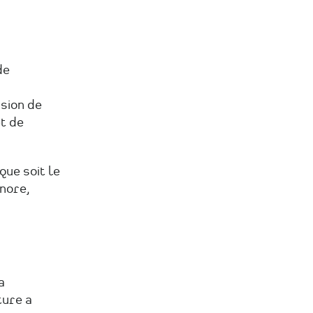
de
usion de
t de
ue soit le
nore,
a
ture a