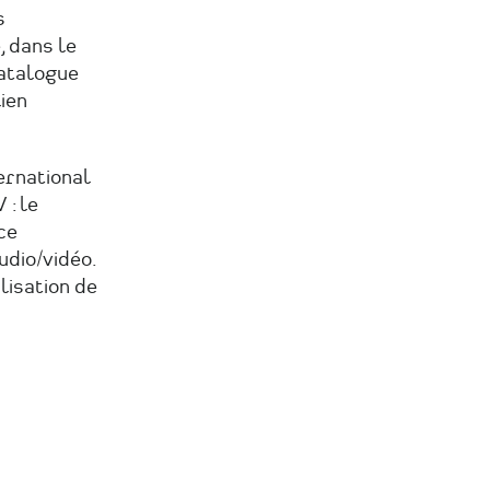
s
 dans le
atalogue
ien
ernational
 : le
ce
udio/vidéo.
ilisation de