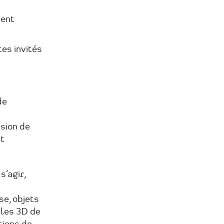
vent
tes invités
de
usion de
et
s’agir,
se, objets
èles 3D de