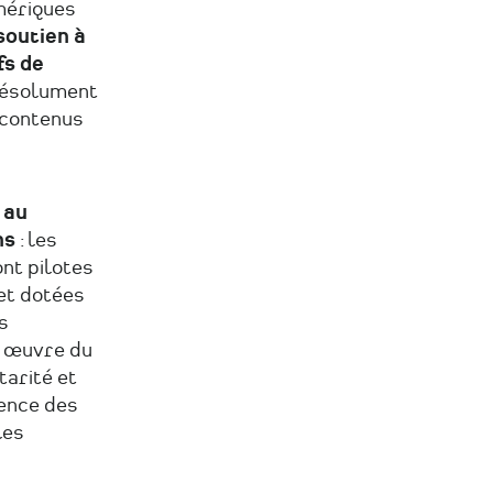
mériques
soutien à
fs de
résolument
s contenus
 au
ns
: les
nt pilotes
 et dotées
s
n œuvre du
arité et
gence des
les