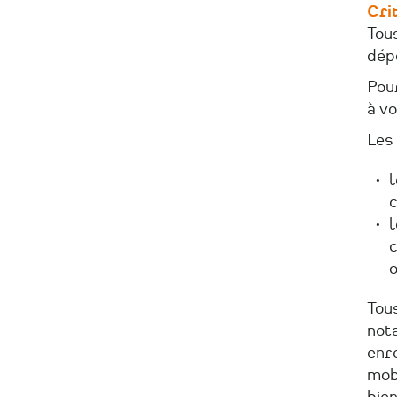
Crit
Tous
dép
Pour
à vo
Les 
l
c
l
c
o
Tous
nota
enre
mobi