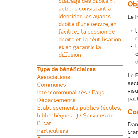
clairage des droits » :
Ob
actions consistant à
identifier les ayants
Le P
droits d’une œuvre, en
l
faciliter la cession de
c
droits et la réutilisation
l
et en garantir la
c
diffusion
d
Type de bénéficiaires
Le P
Associations
sect
Communes
visu
Intercommunalités / Pays
par
Départements
Établissements publics (écoles,
Co
bibliothèques…) / Services de
l'État
Dan
Particuliers
tran