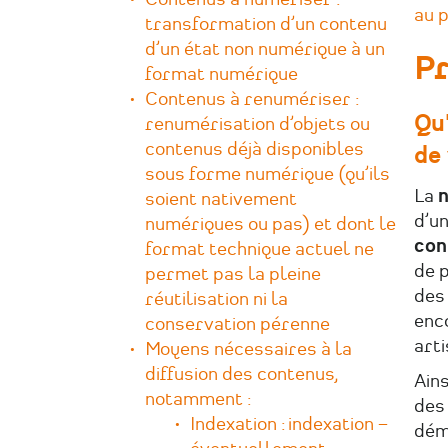
Contenus à numériser :
au 
transformation d’un contenu
d’un état non numérique à un
Pr
format numérique
Contenus à renumériser :
Qu
renumérisation d’objets ou
contenus déjà disponibles
de
sous forme numérique (qu’ils
La
n
soient nativement
d’u
numériques ou pas) et dont le
con
format technique actuel ne
de 
permet pas la pleine
des
réutilisation ni la
enco
conservation pérenne
arti
Moyens nécessaires à la
diffusion des contenus,
Ains
notamment :
des
Indexation : indexation –
démo