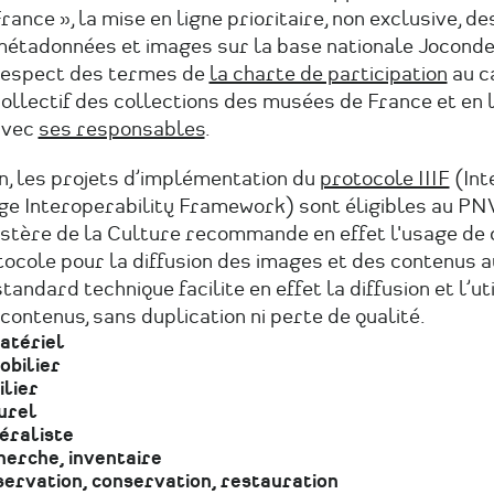
rance », la mise en ligne prioritaire, non exclusive, de
étadonnées et images sur la base nationale Joconde,
espect des termes de
la charte de participation
au c
ollectif des collections des musées de France et en l
avec
ses responsables
.
n, les projets d’implémentation du
protocole IIIF
(Int
e Interoperability Framework) sont éligibles au PNV
istère de la Culture recommande en effet l'usage de 
ocole pour la diffusion des images et des contenus a
tandard technique facilite en effet la diffusion et l’ut
contenus, sans duplication ni perte de qualité.
atériel
obilier
lier
urel
éraliste
erche, inventaire
ervation, conservation, restauration