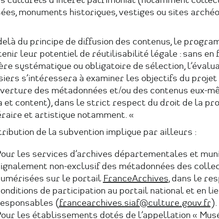
ns culturels d’intérêt patrimonial (notamment collec
ées, monuments historiques, vestiges ou sites archéo
elà du principe de diffusion des contenus, le progra
enir leur potentiel de réutilisabilité légale : sans en 
ère systématique ou obligatoire de sélection, l’évalu
iers s’intéressera à examiner les objectifs du proje
uverture des métadonnées et/ou des contenus eux-m
 et content), dans le strict respect du droit de la pr
éraire et artistique notamment. «
tribution de la subvention implique par ailleurs :
our les services d’archives départementales et muni
ignalement non-exclusif des métadonnées des collec
umérisées sur le portail
FranceArchives
, dans le re
onditions de participation au portail national et en li
esponsables (
francearchives.siaf@culture.gouv.fr
).
our les établissements dotés de l’appellation « Mus