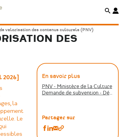
e
e valorisation des contenus culturels (PNV)
RISATION DES
En savoir plus
il 2026]
PNV - Ministère de la Culture
s
Demande de subvention - Démarches simplifiées
e
ges, la
loppement
Partager sur
relle. Le
qui
Partager
Partager
Partager
Copier
cessibles