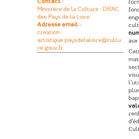
Contact :
for
Ministère de la Culture - DRAC
fon
des Pays de la Loire
eng
Adresse email
cult
creation-
num
artistique.paysdelaloire@cultu
aux 
re.gouv.fr
Cet
mati
sect
visu
l’ut
plu
bap
val
ren
d’éd
Cul