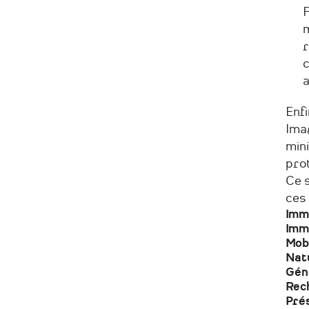
F
m
r
c
Enfi
Imag
min
prot
Ce s
ces 
Imm
Imm
Mobi
Nat
Gén
Rech
Prés