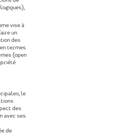
tions de
logiques),
mme vise à
faire un
ation des
t en termes
êmes (open
opriété
cipales, le
tions
spect des
en avec ses
ée de