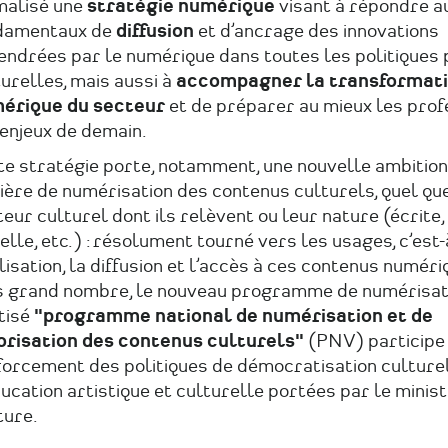
malisé une
stratégie numérique
visant à répondre a
damentaux de
diffusion
et d’ancrage des innovations
endrées par le numérique dans toutes les politiques 
urelles, mais aussi à
accompagner la transformat
érique du secteur
et de préparer au mieux les prof
enjeux de demain.
te stratégie porte, notamment, une nouvelle ambition
ère de numérisation des contenus culturels, quel que
eur culturel dont ils relèvent ou leur nature (écrite,
elle, etc.) : résolument tourné vers les usages, c’est-
ilisation, la diffusion et l’accès à ces contenus numér
s grand nombre, le nouveau programme de numérisat
tisé
"programme national de numérisation et de
orisation des contenus culturels"
(PNV) participe
forcement des politiques de démocratisation culturel
ucation artistique et culturelle portées par le minist
ture.