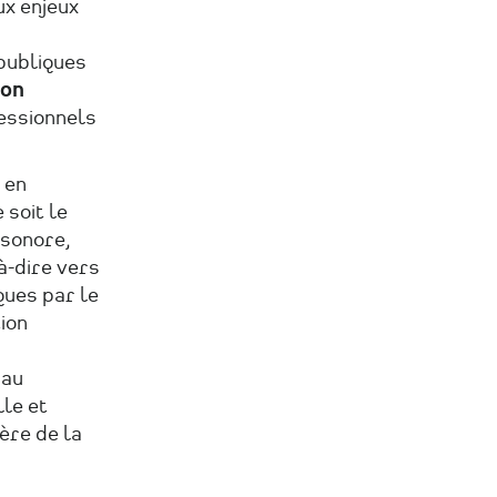
ux enjeux
publiques
ion
essionnels
 en
 soit le
 sonore,
à-dire vers
iques par le
ion
 au
le et
ère de la