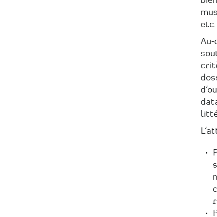
bie
mus
etc.
Au-d
sout
crit
doss
d’o
data
litt
L’at
P
s
n
c
r
P