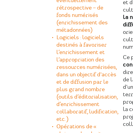
éventuellement
et d
rétrospective – de
cult
fonds numérisés
la 
(enrichissement des
dif
métadonnées)
orie
Logiciels : logiciels
cul
destinés à favoriser
num
l’enrichissement et
Ce 
l’appropriation des
con
ressources numérisées,
dire
dans un objectif d'accès
de l
et de diffusion par le
d'un
plus grand nombre
terr
(outils d’éditorialisation,
pro
d’enrichissement
la c
collaboratif, ludification,
proj
etc.)
coll
Opérations de «