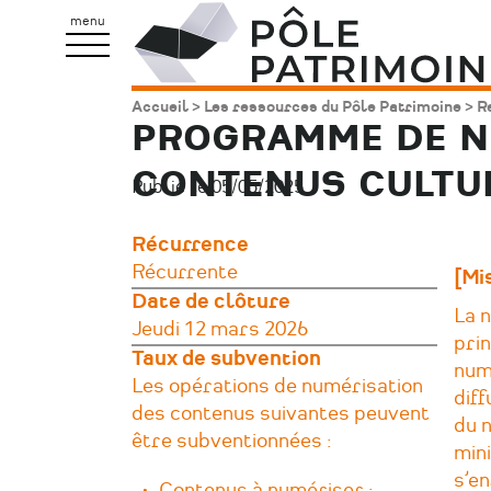
Aller
Pôle
menu
au
Patrimoine
contenu
Accueil
Les ressources du Pôle Patrimoine
R
Fil
principal
PROGRAMME DE NU
d'Ariane
CONTENUS CULTUR
Publié le 05/05/2025.
Récurrence
Récurrente
[Mi
Date de clôture
La 
Jeudi 12 mars 2026
prin
Taux de subvention
num
Les opérations de numérisation
dif
des contenus suivantes peuvent
du n
être subventionnées :
mini
s’en