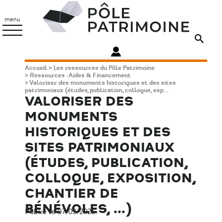
Aller
Pôle
au
Patrimoine
menu
contenu
principal
Fil
Accueil
Les ressources du Pôle Patrimoine
Ressources : Aides & Financement
d'Ariane
Valoriser des monuments historiques et des sites
patrimoniaux (études, publication, colloque, exp...
VALORISER DES
MONUMENTS
HISTORIQUES ET DES
SITES PATRIMONIAUX
(ÉTUDES, PUBLICATION,
COLLOQUE, EXPOSITION,
CHANTIER DE
BÉNÉVOLES, ...)
Publié le 07/03/2025.