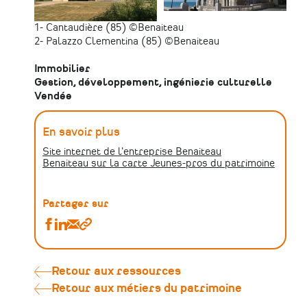
1- Cantaudière (85) ©Benaiteau
2- Palazzo Clementina (85) ©Benaiteau
Immobilier
Gestion, développement, ingénierie culturelle
Vendée
En savoir plus
Site internet de l'entreprise Benaiteau
Benaiteau sur la carte Jeunes-pros du patrimoine
Partager sur
Partager
Partager
Partager
Copier
Cathy
Cathy
Cathy
le
Barré,
Barré,
Barré,
lien
co-
co-
co-
Retour aux ressources
gérante
gérante
gérante
Retour aux métiers du patrimoine
de
de
de