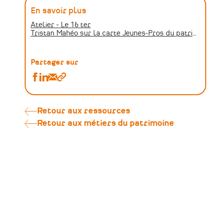
En savoir plus
Atelier - Le 16 ter
Tristan Mahéo sur la carte Jeunes-Pros du patrimoine
Partager sur
Partager
Partager
Partager
Copier
Tristan
Tristan
Tristan
le
Mahéo,
Mahéo,
Mahéo,
lien
conservateur-
conservateur-
conservateur-
Retour aux ressources
restaurateur
restaurateur
restaurateur
Retour aux métiers du patrimoine
de
de
de
peintures
peintures
peintures
murales
murales
murales
et
et
et
entrepreneur
entrepreneur
entrepreneur
individuel
individuel
individuel
sur
sur
par
Facebook
Linkedin
Email