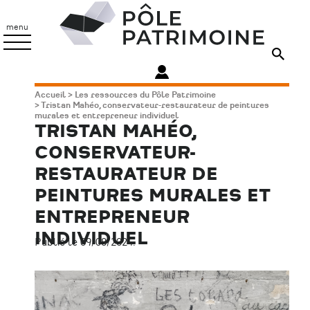
Aller
Pôle
au
Patrimoine
menu
contenu
principal
Fil
Accueil
Les ressources du Pôle Patrimoine
Tristan Mahéo, conservateur-restaurateur de peintures
d'Ariane
murales et entrepreneur individuel
TRISTAN MAHÉO,
CONSERVATEUR-
RESTAURATEUR DE
PEINTURES MURALES ET
ENTREPRENEUR
INDIVIDUEL
Publié le 09/08/2024.
Image
principale